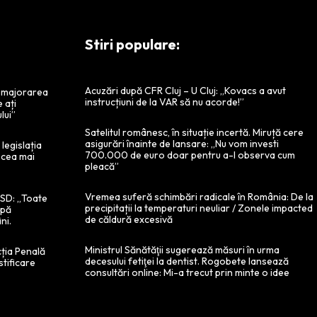
Stiri populare:
Acuzări după CFR Cluj – U Cluj: „Kovacs a avut
a majorarea
instrucțiuni de la VAR să nu acorde!”
e ați
lui”
Satelitul românesc, în situație incertă. Miruță cere
asigurări înainte de lansare: „Nu vom investi
legislația
700.000 de euro doar pentru a-l observa cum
 cea mai
pleacă”
Vremea suferă schimbări radicale în România: De la
 PSD: „Toate
precipitații la temperaturi neuliar / Zonele impacted
ipă
de căldură excesivă
ni.
Ministrul Sănătăţii sugerează măsuri în urma
cția Penală
decesului fetiţei la dentist. Rogobete lansează
stificare
consultări online: Mi-a trecut prin minte o idee