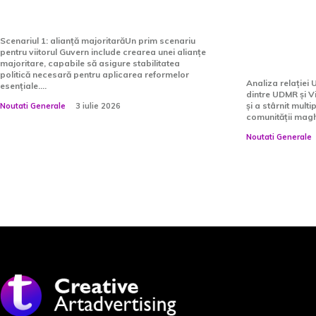
Nazare ca prim-ministru
reprezen
„Ar fi tr
Scenariul 1: alianță majoritarăUn prim scenariu
pentru viitorul Guvern include crearea unei alianțe
neutrali
majoritare, capabile să asigure stabilitatea
politică necesară pentru aplicarea reformelor
Analiza relației
esențiale....
dintre UDMR și V
și a stârnit mult
Noutati Generale
3 iulie 2026
comunității maghi
Noutati Generale