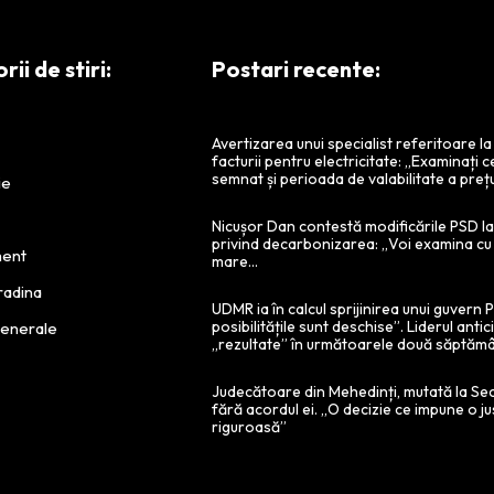
ii de stiri:
Postari recente:
Avertizarea unui specialist referitoare l
facturii pentru electricitate: „Examinați c
semnat și perioada de valabilitate a prețu
ie
Nicușor Dan contestă modificările PSD la 
privind decarbonizarea: „Voi examina cu
ment
mare…
radina
UDMR ia în calcul sprijinirea unui guvern
posibilitățile sunt deschise”. Liderul antic
Generale
„rezultate” în următoarele două săptămâ
Judecătoare din Mehedinți, mutată la Se
fără acordul ei. „O decizie ce impune o ju
riguroasă”