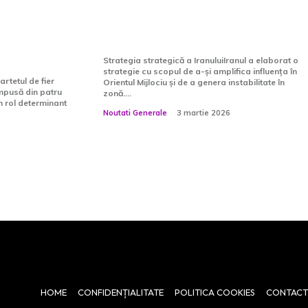
n.
nesiguranță pe piețele
cu:
internaționale…
Strategia strategică a IranuluiIranul a elaborat o
strategie cu scopul de a-și amplifica influența în
artetul de fier
Orientul Mijlociu și de a genera instabilitate în
ompusă din patru
zonă....
un rol determinant
Noutati Generale
3 martie 2026
HOME
CONFIDENȚIALITATE
POLITICA COOKIES
CONTACT