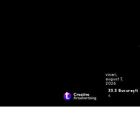
vineri,
august 7,
2026
33.3
București
C