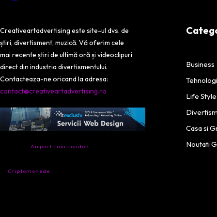
Categor
Creativeartadvertising este site-ul dvs. de
știri, divertisment, muzică. Vă oferim cele
mai recente știri de ultimă oră și videoclipuri
Business
direct din industria divertismentului.
Contacteaza-ne oricand la adresa:
Tehnolog
contact@creativeartadvertising.ro
Life Style
Divertis
Casa si G
- Ai nevoie de transport aeroport in Anglia?
Noutati 
Încearcă
Airport Taxi London
. Calitate la prețul
corect.
- Companie specializata in tranzactionarea de
Criptomonede
si infrastructura blockchain.