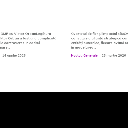
tat o greșeală:
conflictului din Ira
ebuit să menținem
Cristian Diacones
tatea. S-au…
Dispun de o…
 UDMR cu Viktor OrbanLegătura
Cvartetul de fier și impactul săuCv
iktor Orban a fost una complicată
constituie o alianță strategică c
iple controverse în cadrul
entități puternice, fiecare având 
are...
în modelarea...
14 aprilie 2026
Noutati Generale
25 martie 2026