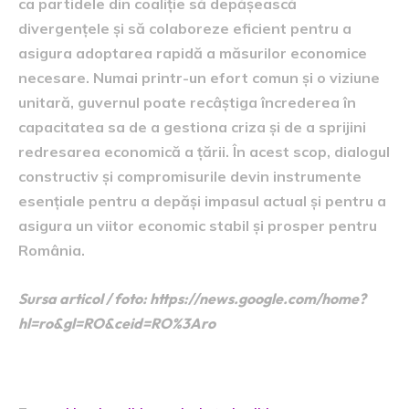
ca partidele din coaliție să depășească
divergențele și să colaboreze eficient pentru a
asigura adoptarea rapidă a măsurilor economice
necesare. Numai printr-un efort comun și o viziune
unitară, guvernul poate recâștiga încrederea în
capacitatea sa de a gestiona criza și de a sprijini
redresarea economică a țării. În acest scop, dialogul
constructiv și compromisurile devin instrumente
esențiale pentru a depăși impasul actual și pentru a
asigura un viitor economic stabil și prosper pentru
România.
Sursa articol / foto: https://news.google.com/home?
hl=ro&gl=RO&ceid=RO%3Aro