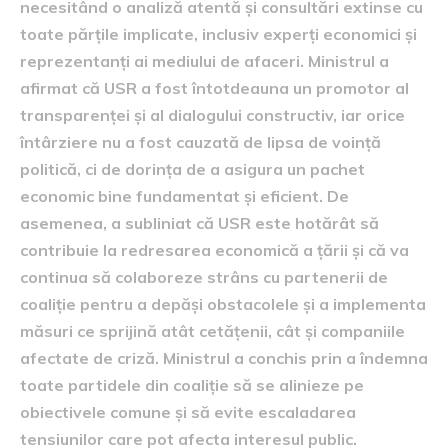
necesitând o analiză atentă și consultări extinse cu
toate părțile implicate, inclusiv experți economici și
reprezentanți ai mediului de afaceri. Ministrul a
afirmat că USR a fost întotdeauna un promotor al
transparenței și al dialogului constructiv, iar orice
întârziere nu a fost cauzată de lipsa de voință
politică, ci de dorința de a asigura un pachet
economic bine fundamentat și eficient. De
asemenea, a subliniat că USR este hotărât să
contribuie la redresarea economică a țării și că va
continua să colaboreze strâns cu partenerii de
coaliție pentru a depăși obstacolele și a implementa
măsuri ce sprijină atât cetățenii, cât și companiile
afectate de criză. Ministrul a conchis prin a îndemna
toate partidele din coaliție să se alinieze pe
obiectivele comune și să evite escaladarea
tensiunilor care pot afecta interesul public.