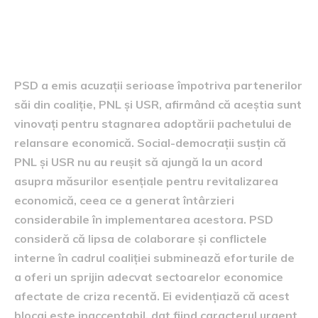
Acuzațiile PSD către coaliție
PSD a emis acuzații serioase împotriva partenerilor
săi din coaliție, PNL și USR, afirmând că aceștia sunt
vinovați pentru stagnarea adoptării pachetului de
relansare economică. Social-democrații susțin că
PNL și USR nu au reușit să ajungă la un acord
asupra măsurilor esențiale pentru revitalizarea
economică, ceea ce a generat întârzieri
considerabile în implementarea acestora. PSD
consideră că lipsa de colaborare și conflictele
interne în cadrul coaliției subminează eforturile de
a oferi un sprijin adecvat sectoarelor economice
afectate de criza recentă. Ei evidențiază că acest
blocaj este inacceptabil, dat fiind caracterul urgent