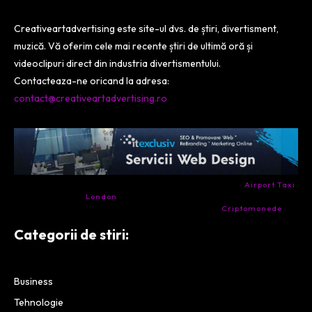
Creativeartadvertising este site-ul dvs. de știri, divertisment,
muzică. Vă oferim cele mai recente știri de ultimă oră și
videoclipuri direct din industria divertismentului.
Contacteaza-ne oricand la adresa:
contact@creativeartadvertising.ro
- Ai nevoie de transport aeroport in Anglia? Încearcă
Airport Taxi
London
. Calitate la prețul corect.
- Companie specializata in tranzactionarea de
Criptomonede
si
infrastructura blockchain.
Categorii de stiri:
Business
Tehnologie