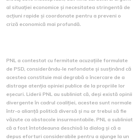
al situației economice și necesitatea stringentă de
acțiuni rapide și coordonate pentru a preveni o
criză economică mai profundă.
Reacția PNL la acuzațiile PSD
PNL a contestat cu fermitate acuzațiile formulate
de PSD, considerându-le nefondate și susținând că
acestea constituie mai degrabă o încercare de a
distrage atenția opiniei publice de la propriile lor
eșecuri. Liderii PNL au subliniat că, deși există opinii
divergente în cadrul coaliției, acestea sunt normale
într-o alianță politică diversă și nu ar trebui să fie
văzute ca obstacole insurmontabile. PNL a subliniat
că a fost întotdeauna deschisă la dialog și că a
depus eforturi considerabile pentru a ajunge la un