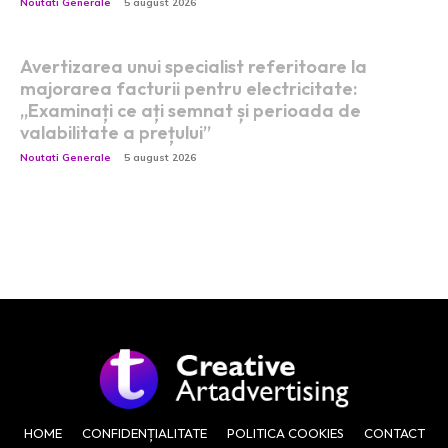
Noutati Generale
5 august 2026
Avertizarea unui specialist referitoare la
majorarea facturii pentru electricitate:
„Examinați ce ați semnat și perioada de
valabilitate a prețului”
Noutati Generale
5 august 2026
HOME
CONFIDENȚIALITATE
POLITICA COOKIES
CONTACT