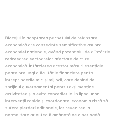
Impactul asupra pachetului
de relansare economică
Blocajul în adoptarea pachetului de relansare
economică are consecințe semnificative asupra
economiei naționale, având potențialul de a întârzia
redresarea sectoarelor afectate de criza
economică. Întârzierea acestor măsuri esențiale
poate prelungi dificultățile financiare pentru
întreprinderile mici și mijlocii, care depind de
sprijinul guvernamental pentru a-și menține
activitatea și a evita concedierile. În lipsa unor
intervenții rapide și coordonate, economia riscă să
sufere pierderi adiționale, iar revenirea la
normalitate ar putea fi amânată pe o perioadă