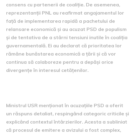
consens cu partenerii de coaliție. De asemenea,
reprezentanții PNL au reafirmat angajamentul lor
față de implementarea rapidă a pachetului de
relansare economică și au acuzat PSD de populism
și de tentativa de a stârni tensiuni inutile în coaliția
guvernamentală. Ei au declarat că prioritatea lor
rămâne bunăstarea economică a țării și că vor
continua să colaboreze pentru a depăși orice
divergențe în interesul cetățenilor.
Răspunsul ministrului USR
Ministrul USR menționat în acuzațiile PSD a oferit
un răspuns detaliat, respingând categoric criticile și
explicând contextul întârzierilor. Acesta a subliniat
că procesul de emitere a avizului a fost complex,