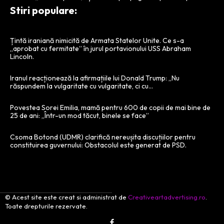
Stiri populare:
Țintă iraniană nimicită de Armata Statelor Unite. Ce s-a
„aprobat cu fermitate” în jurul portavionului USS Abraham
Lincoln.
Iranul reacționează la afirmațiile lui Donald Trump: „Nu
răspundem la vulgaritate cu vulgaritate, ci cu…
Povestea Sorei Emilia, mamă pentru 600 de copii de mai bine de
25 de ani: „Într-un mod tăcut, binele se face”
Csoma Botond (UDMR) clarifică nereușita discuțiilor pentru
constituirea guvernului: Obstacolul este generat de PSD.
© Acest site este creat si administrat de
Creativeartadvertising.ro
.
Toate drepturile rezervate.