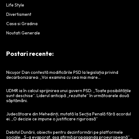
Life Style
Divertisment
Casa si Gradina
Noutati Generale
Postari recente:
Nicușor Dan contestă modificările PSD la legislația privind
decarbonizarea: „Voi examina cu cea mai mare…
UDMR ia în calcul sprijinirea unui guvern PSD: „Toate posibilitățile
sunt deschise”. Liderul anticipă „rezultate” în următoarele două
săptămâni.
Judecătoare din Mehedinți, mutată la Secția Penală fără acordul
ei. „O decizie ce impune o justificare riguroasă”
Debitul Dunării, obiectiv pentru dezinformări pe platformele
sociale: „S-a evaporat, așa afirmă propaganda proeuropeană”…