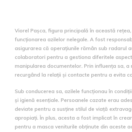
Implicarea lui Viorel Pașca
Viorel Pașca, figura principală în această rețea,
funcționarea azilelor nelegale. A fost responsabi
asigurarea că operațiunile rămân sub radarul aut
colaboratori pentru a gestiona diferitele aspecte
manipularea documentelor. Prin influența sa, a r
recurgând la relații și contacte pentru a evita con
Sub conducerea sa, azilele funcționau în condiț
și igienă esențiale. Persoanele cazate erau ades
deviate pentru a susține stilul de viață extravaga
apropiați. În plus, acesta a fost implicat în c
pentru a masca veniturile obținute din aceste act