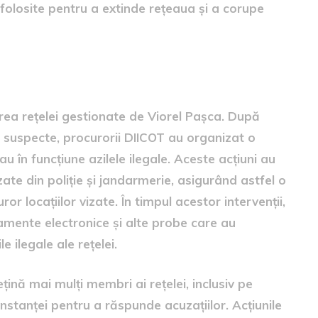
olosite pentru a extinde rețeaua și a corupe
rea rețelei gestionate de Viorel Pașca. După
r suspecte, procurorii DIICOT au organizat o
au în funcțiune azilele ilegale. Aceste acțiuni au
zate din poliție și jandarmerie, asigurând astfel o
ror locațiilor vizate. În timpul acestor intervenții,
amente electronice și alte probe care au
e ilegale ale rețelei.
rețină mai mulți membri ai rețelei, inclusiv pe
instanței pentru a răspunde acuzațiilor. Acțiunile