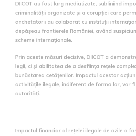
DIICOT au fost larg mediatizate, subliniind im
criminalității organizate și a corupției care pe
anchetatorii au colaborat cu instituții internațio
depășeau frontierele României, având suspiciuni
scheme internaționale.
Prin aceste măsuri decisive, DIICOT a demonst
legii, ci și abilitatea de a desființa rețele comp
bunăstarea cetățenilor. Impactul acestor acțiuni
activitățile ilegale, indiferent de forma lor, vor
autorități.
Consecințele financiare și s
Impactul financiar al rețelei ilegale de azile a 