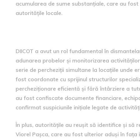
acumularea de sume substanțiale, care au fost f
autoritățile locale.
Intervenția DIICOT
DIICOT a avut un rol fundamental în dismantela
adunarea probelor și monitorizarea activitățilo
serie de percheziții simultane la locațiile unde er
fost coordonate cu sprijinul structurilor speciali
percheziționare eficientă și fără întârziere a tutu
au fost confiscate documente financiare, echip
confirmat suspiciunile inițiale legate de activitățil
În plus, autoritățile au reușit să identifice și să 
Viorel Pașca, care au fost ulterior aduși în fața 