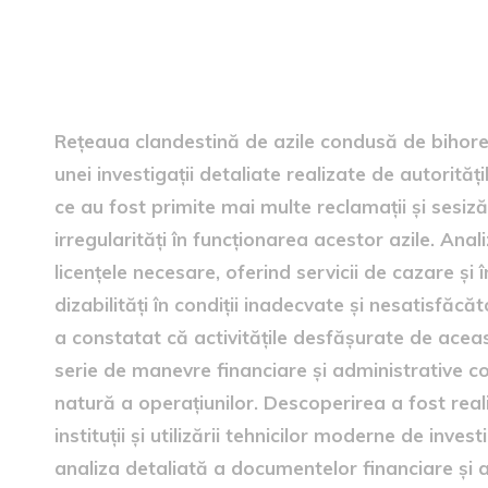
Identificarea rețelei ilegale
Rețeaua clandestină de azile condusă de bihorea
unei investigații detaliate realizate de autori
ce au fost primite mai multe reclamații și sesiz
irregularități în funcționarea acestor azile. Ana
licențele necesare, oferind servicii de cazare și 
dizabilități în condiții inadecvate și nesatisfă
a constatat că activitățile desfășurate de aceas
serie de manevre financiare și administrative 
natură a operațiunilor. Descoperirea a fost reali
instituții și utilizării tehnicilor moderne de inve
analiza detaliată a documentelor financiare și ad