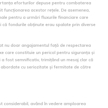
portanța eforturilor depuse pentru combaterea
rmit funcționarea acestor rețele. De asemenea,
nale pentru a urmări fluxurile financiare care
 că fondurile obținute erau spalate prin diverse
rat nu doar angajamentul față de respectarea
lexe care constituie un pericol pentru siguranța și
 a fost semnificativ, trimițând un mesaj clar că
 fi abordate cu seriozitate și fermitate de către
ociale
fost considerabil, având în vedere amploarea