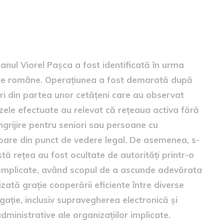
nul Viorel Pașca a fost identificată în urma
tățile române. Operațiunea a fost demarată după
ări din partea unor cetățeni care au observat
lizele efectuate au relevat că rețeaua activa fără
îngrijire pentru seniori sau persoane cu
cătoare din punct de vedere legal. De asemenea, s-
tă rețea au fost ocultate de autorități printr-o
complicate, având scopul de a ascunde adevărata
zată grație cooperării eficiente între diverse
stigație, inclusiv supravegherea electronică și
ministrative ale organizațiilor implicate.