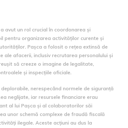
 a avut un rol crucial în coordonarea și
l pentru organizarea activităților curente și
orităților. Pașca a folosit o rețea extinsă de
 ale afacerii, inclusiv recrutarea personalului și
eușit să creeze o imagine de legalitate,
troalele și inspecțiile oficiale.
ii deplorabile, nerespecând normele de siguranță
ea neglijate, iar resursele financiare erau
nt al lui Pașca și al colaboratorilor săi
rearea unor schemă complexe de fraudă fiscală
ivități ilegale. Aceste acțiuni au dus la