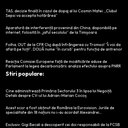
TAS, decizie finală în cazul de dopaj al lui Cosmin Matei: „Clubul
Sepsi va accepta hotărârea”
Aparatură de interferență provenind din China, disponibilă pe
internet, folosită în „jaful secolului” de la Timișoara
Folha, OUT de la CFR Cluj după înfrângerea cu Tromso! ”Îi voi da
afară pe toți!”. DOUĂ nume ”în cursă” pentru funcția de antrenor
Reacția Comisiei Europene față de modificările aduse de
Parlament la legea decarbonizării: analiza efectului asupra PNRR
Stiri populare:
Cine administrează Primăria Sectorului 3 în lipsa lui Negoiță.
Detalii despre CV-ul lui Adrian-Marian Cocoș
Acest scor a fost obținut de România la Eurovision. Juriile de
specialitate din 18 națiuni nu i-au acordat Alexandrei…
Exclusiv: Gigi Becali a descoperit cei doi responsabili de la FCSB