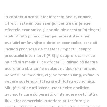
acordurilor internaționale
În contextul acordurilor internaționale, analiza
cifrelor este un pas esențial pentru a înțelege
efectele economice și sociale ale acestor înțelegeri.
Radu Miruță pune accent pe necesitatea unei
evaluări amănunțite a datelor economice, care să
includă prognoze de creștere, impactul asupra
produsului intern brut (PIB) și asupra locurilor de
muncă și a mediului de afaceri. El afirmă că fiecare
acord ar trebui să fie evaluat nu doar prin prisma
beneficiilor imediate, ci și pe termen lung, având în
vedere sustenabilitatea și echitatea economică.
Miruță susține utilizarea unor unelte analitice
avansate care să permită o înțelegere detaliată a
fluxurilor comerciale, a barierelor tarifare și a