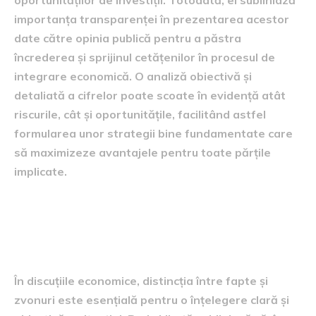
oportunităților de investiții. Totodată, el subliniază
importanța transparenței în prezentarea acestor
date către opinia publică pentru a păstra
încrederea și sprijinul cetățenilor în procesul de
integrare economică. O analiză obiectivă și
detaliată a cifrelor poate scoate în evidență atât
riscurile, cât și oportunitățile, facilitând astfel
formularea unor strategii bine fundamentate care
să maximizeze avantajele pentru toate părțile
implicate.
distincția între fapte și
zvonuri în discuțiile economice
În discuțiile economice, distincția între fapte și
zvonuri este esențială pentru o înțelegere clară și