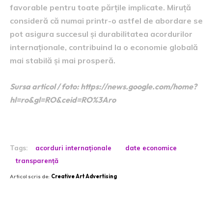
favorable pentru toate părțile implicate. Miruță
consideră că numai printr-o astfel de abordare se
pot asigura succesul și durabilitatea acordurilor
internaționale, contribuind la o economie globală
mai stabilă și mai prosperă.
Sursa articol / foto: https://news.google.com/home?
hl=ro&gl=RO&ceid=RO%3Aro
Tags:
acorduri internaționale
date economice
transparență
Articol scris de:
Creative Art Advertising
Postari fresh: