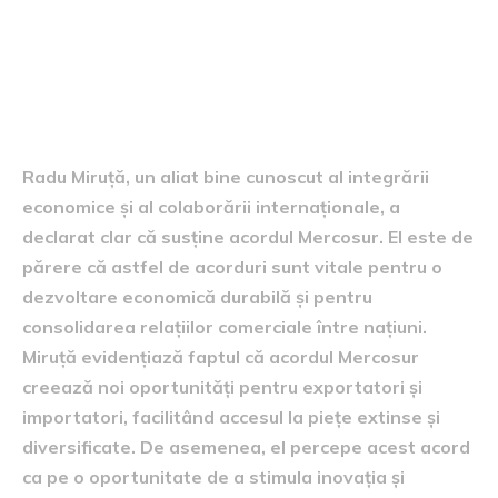
sprijinul acordului Mercosur
din partea lui Radu Miruță
Radu Miruță, un aliat bine cunoscut al integrării
economice și al colaborării internaționale, a
declarat clar că susține acordul Mercosur. El este de
părere că astfel de acorduri sunt vitale pentru o
dezvoltare economică durabilă și pentru
consolidarea relațiilor comerciale între națiuni.
Miruță evidențiază faptul că acordul Mercosur
creează noi oportunități pentru exportatori și
importatori, facilitând accesul la piețe extinse și
diversificate. De asemenea, el percepe acest acord
ca pe o oportunitate de a stimula inovația și