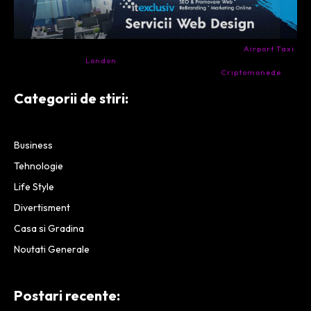
- Ai nevoie de transport aeroport in Anglia? Încearcă
Airport Taxi
London
. Calitate la prețul corect.
- Companie specializata in tranzactionarea de
Criptomonede
si
infrastructura blockchain.
Categorii de stiri:
Business
Tehnologie
Life Style
Divertisment
Casa si Gradina
Noutati Generale
Postari recente: