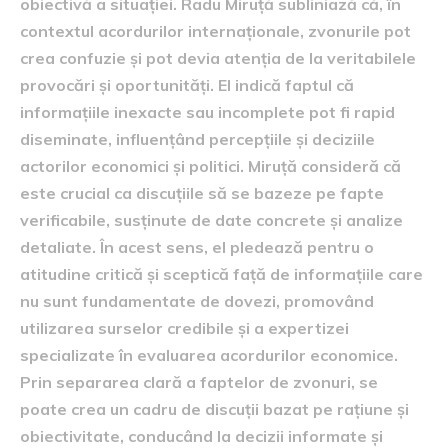
obiectivă a situației. Radu Miruță subliniază că, în
contextul acordurilor internaționale, zvonurile pot
crea confuzie și pot devia atenția de la veritabilele
provocări și oportunități. El indică faptul că
informațiile inexacte sau incomplete pot fi rapid
diseminate, influențând percepțiile și deciziile
actorilor economici și politici. Miruță consideră că
este crucial ca discuțiile să se bazeze pe fapte
verificabile, susținute de date concrete și analize
detaliate. În acest sens, el pledează pentru o
atitudine critică și sceptică față de informațiile care
nu sunt fundamentate de dovezi, promovând
utilizarea surselor credibile și a expertizei
specializate în evaluarea acordurilor economice.
Prin separarea clară a faptelor de zvonuri, se
poate crea un cadru de discuții bazat pe rațiune și
obiectivitate, conducând la decizii informate și