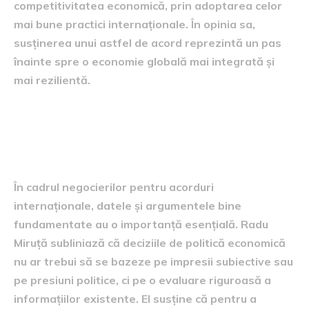
competitivitatea economică, prin adoptarea celor
mai bune practici internaționale. În opinia sa,
susținerea unui astfel de acord reprezintă un pas
înainte spre o economie globală mai integrată și
mai rezilientă.
rolul datelor și argumentelor
în negocieri
În cadrul negocierilor pentru acorduri
internaționale, datele și argumentele bine
fundamentate au o importanță esențială. Radu
Miruță subliniază că deciziile de politică economică
nu ar trebui să se bazeze pe impresii subiective sau
pe presiuni politice, ci pe o evaluare riguroasă a
informațiilor existente. El susține că pentru a