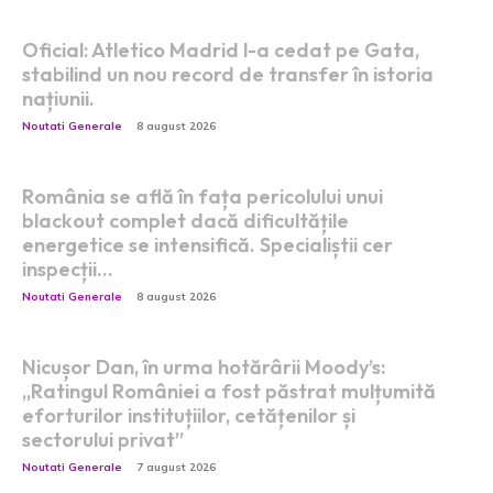
Oficial: Atletico Madrid l-a cedat pe Gata,
stabilind un nou record de transfer în istoria
națiunii.
Noutati Generale
8 august 2026
România se află în fața pericolului unui
blackout complet dacă dificultățile
energetice se intensifică. Specialiștii cer
inspecții…
Noutati Generale
8 august 2026
Nicușor Dan, în urma hotărârii Moody’s:
„Ratingul României a fost păstrat mulțumită
eforturilor instituțiilor, cetățenilor și
sectorului privat”
Noutati Generale
7 august 2026