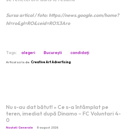
Sursa articol / foto: https://news.google.com/home?
hl=ro&gl=RO&ceid=RO%3Aro
Tags:
alegeri
București
candidați
Articol scris de:
Creative Art Advertising
Postari fresh:
Nu s-au dat bătut! » Ce s-a întâmplat pe
teren, imediat după Dinamo – FC Voluntari 4-
0
Noutati Generale
8 august 2026