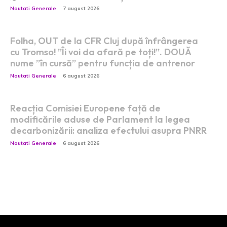
Noutati Generale
7 august 2026
Folha, OUT de la CFR Cluj după înfrângerea
cu Tromso! ”Îi voi da afară pe toți!”. DOUĂ
nume ”în cursă” pentru funcția de antrenor
Noutati Generale
6 august 2026
Reacția Comisiei Europene față de
modificările aduse de Parlament la legea
decarbonizării: analiza efectului asupra PNRR
Noutati Generale
6 august 2026