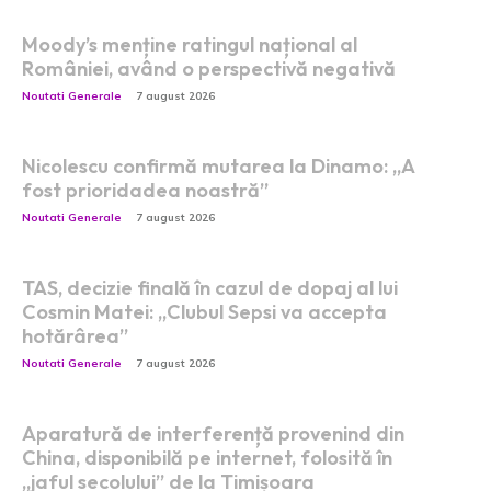
Moody’s menține ratingul național al
României, având o perspectivă negativă
Noutati Generale
7 august 2026
Nicolescu confirmă mutarea la Dinamo: „A
fost prioridadea noastră”
Noutati Generale
7 august 2026
TAS, decizie finală în cazul de dopaj al lui
Cosmin Matei: „Clubul Sepsi va accepta
hotărârea”
Noutati Generale
7 august 2026
Aparatură de interferență provenind din
China, disponibilă pe internet, folosită în
„jaful secolului” de la Timișoara