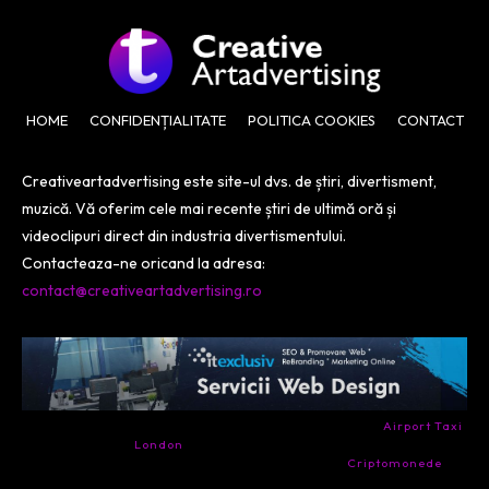
HOME
CONFIDENȚIALITATE
POLITICA COOKIES
CONTACT
Creativeartadvertising este site-ul dvs. de știri, divertisment,
muzică. Vă oferim cele mai recente știri de ultimă oră și
videoclipuri direct din industria divertismentului.
Contacteaza-ne oricand la adresa:
contact@creativeartadvertising.ro
- Ai nevoie de transport aeroport in Anglia? Încearcă
Airport Taxi
London
. Calitate la prețul corect.
- Companie specializata in tranzactionarea de
Criptomonede
si
infrastructura blockchain.