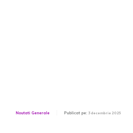
Primăria București Alegeri:
Makaveli și Vlad Gheorghe
s-au retras, iar acum alt
candidat se retrage pentru
a-l sprijini pe Daniel Băluță
Noutati Generale
Publicat pe:
3 decembrie 2025