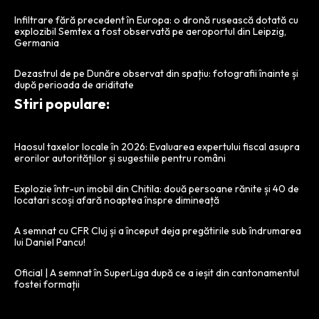
Infiltrare fără precedent în Europa: o dronă rusească dotată cu
explozibil Semtex a fost observată pe aeroportul din Leipzig,
Germania
Dezastrul de pe Dunăre observat din spațiu: fotografii înainte și
după perioada de ariditate
Stiri populare:
Haosul taxelor locale în 2026: Evaluarea expertului fiscal asupra
erorilor autorităților și sugestiile pentru români
Explozie într-un imobil din Chitila: două persoane rănite și 40 de
locatari scoși afară noaptea înspre dimineață
A semnat cu CFR Cluj și a început deja pregătirile sub îndrumarea
lui Daniel Pancu!
Oficial | A semnat în SuperLiga după ce a ieșit din cantonamentul
fostei formații