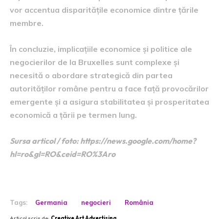
vor accentua disparitățile economice dintre țările
membre.
În concluzie, implicațiile economice și politice ale
negocierilor de la Bruxelles sunt complexe și
necesită o abordare strategică din partea
autorităților române pentru a face față provocărilor
emergente și a asigura stabilitatea și prosperitatea
economică a țării pe termen lung.
Sursa articol / foto: https://news.google.com/home?
hl=ro&gl=RO&ceid=RO%3Aro
Tags:
Germania
negocieri
România
Articol scris de:
Creative Art Advertising