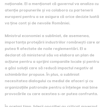
naționale. El a menționat că guvernul va analiza cu
atenție propunerile și va colabora cu partenerii
europeni pentru a se asigura că orice decizie luată
va ține cont și de nevoile României.
Ministrul economiei a subliniat, de asemenea,
importanța protejării industriilor românești care ar
putea fi afectate de noile reglementări. El a
declarat că ministerul său va elabora un plan de
acțiune pentru a sprijini companiile locale și pentru
a găsi soluții care să reducă impactul negativ al
schimbărilor propuse. În plus, a subliniat
necesitatea dialogului cu mediul de afaceri și cu
organizațiile patronale pentru a înțelege mai bine
provocările cu care acestea s-ar putea confrunta.
În același timp, liderii opoziției au criticat guvernul