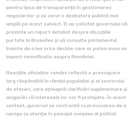
pentru lipsa de transparență în gestionarea
negocierilor și au cerut o dezbatere publică mai
amplă pe acest subiect. Ei au solicitat guvernului să
prezinte un raport detaliat despre discuțiile
purtate la Bruxelles și să consulte parlamentul
înainte de a lua orice decizie care ar putea avea un
impact semnificativ asupra României.
Reacțiile oficialilor români reflectă o preocupare
larg răspândită în rândul populației și al sectorului
de afaceri, care așteaptă clarificări suplimentare și
asigurări că interesele lor vor fi protejate. În acest
context, guvernul se confruntă cu provocarea de a
naviga cu atenție în peisajul complex al politicii
implicațiile economice și