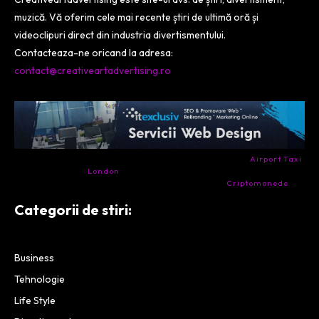
muzică. Vă oferim cele mai recente știri de ultimă oră și
videoclipuri direct din industria divertismentului.
Contacteaza-ne oricand la adresa:
contact@creativeartadvertising.ro
- Ai nevoie de transport aeroport in Anglia? Încearcă
Airport Taxi
London
. Calitate la prețul corect.
- Companie specializata in tranzactionarea de
Criptomonede
si
infrastructura blockchain.
Categorii de stiri:
Business
Tehnologie
Life Style