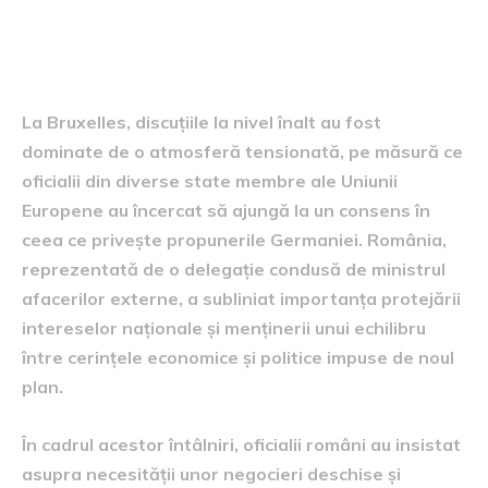
discuții la nivel înalt la
Bruxelles
La Bruxelles, discuțiile la nivel înalt au fost
dominate de o atmosferă tensionată, pe măsură ce
oficialii din diverse state membre ale Uniunii
Europene au încercat să ajungă la un consens în
ceea ce privește propunerile Germaniei. România,
reprezentată de o delegație condusă de ministrul
afacerilor externe, a subliniat importanța protejării
intereselor naționale și menținerii unui echilibru
între cerințele economice și politice impuse de noul
plan.
În cadrul acestor întâlniri, oficialii români au insistat
asupra necesității unor negocieri deschise și