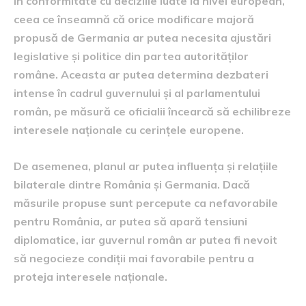
în conformitate cu deciziile luate la nivel european,
ceea ce înseamnă că orice modificare majoră
propusă de Germania ar putea necesita ajustări
legislative și politice din partea autorităților
române. Aceasta ar putea determina dezbateri
intense în cadrul guvernului și al parlamentului
român, pe măsură ce oficialii încearcă să echilibreze
interesele naționale cu cerințele europene.
De asemenea, planul ar putea influența și relațiile
bilaterale dintre România și Germania. Dacă
măsurile propuse sunt percepute ca nefavorabile
pentru România, ar putea să apară tensiuni
diplomatice, iar guvernul român ar putea fi nevoit
să negocieze condiții mai favorabile pentru a
proteja interesele naționale.