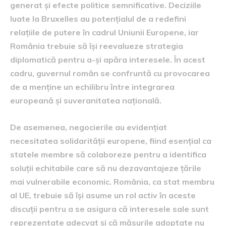
generat și efecte politice semnificative. Deciziile
luate la Bruxelles au potențialul de a redefini
relațiile de putere în cadrul Uniunii Europene, iar
România trebuie să își reevalueze strategia
diplomatică pentru a-și apăra interesele. În acest
cadru, guvernul român se confruntă cu provocarea
de a menține un echilibru între integrarea
europeană și suveranitatea națională.
De asemenea, negocierile au evidențiat
necesitatea solidarității europene, fiind esențial ca
statele membre să colaboreze pentru a identifica
soluții echitabile care să nu dezavantajeze țările
mai vulnerabile economic. România, ca stat membru
al UE, trebuie să își asume un rol activ în aceste
discuții pentru a se asigura că interesele sale sunt
reprezentate adecvat și că măsurile adoptate nu