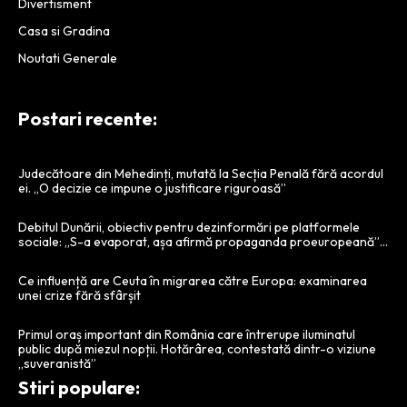
Divertisment
Casa si Gradina
Noutati Generale
Postari recente:
Judecătoare din Mehedinți, mutată la Secția Penală fără acordul
ei. „O decizie ce impune o justificare riguroasă”
Debitul Dunării, obiectiv pentru dezinformări pe platformele
sociale: „S-a evaporat, așa afirmă propaganda proeuropeană”…
Ce influență are Ceuta în migrarea către Europa: examinarea
unei crize fără sfârșit
Primul oraș important din România care întrerupe iluminatul
public după miezul nopții. Hotărârea, contestată dintr-o viziune
„suveranistă”
Stiri populare: