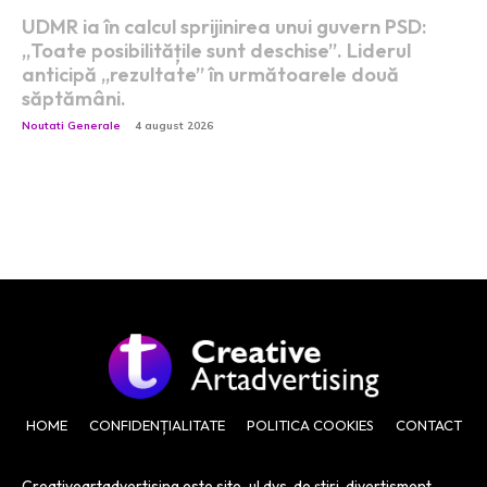
UDMR ia în calcul sprijinirea unui guvern PSD:
„Toate posibilitățile sunt deschise”. Liderul
anticipă „rezultate” în următoarele două
săptămâni.
Noutati Generale
4 august 2026
HOME
CONFIDENȚIALITATE
POLITICA COOKIES
CONTACT
Creativeartadvertising este site-ul dvs. de știri, divertisment,