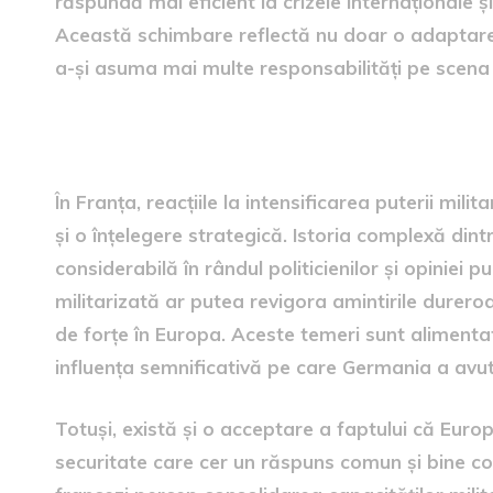
răspundă mai eficient la crizele internaționale și
Această schimbare reflectă nu doar o adaptare la
a-și asuma mai multe responsabilități pe scena 
Reacții și temeri în Franța
În Franța, reacțiile la intensificarea puterii mili
și o înțelegere strategică. Istoria complexă dint
considerabilă în rândul politicienilor și opiniei
militarizată ar putea revigora amintirile dureroa
de forțe în Europa. Aceste temeri sunt alimentat
influența semnificativă pe care Germania a avut
Totuși, există și o acceptare a faptului că Eur
securitate care cer un răspuns comun și bine coo