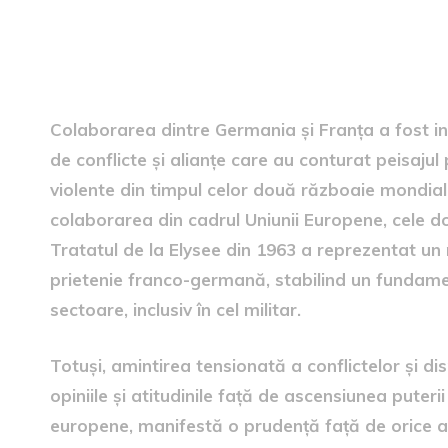
Context istoric și relații bil
Colaborarea dintre Germania și Franța a fost in
de conflicte și alianțe care au conturat peisajul p
violente din timpul celor două războaie mondial
colaborarea din cadrul Uniunii Europene, cele d
Tratatul de la Elysee din 1963 a reprezentat un
prietenie franco-germană, stabilind un fundame
sectoare, inclusiv în cel militar.
Totuși, amintirea tensionată a conflictelor și di
opiniile și atitudinile față de ascensiunea puteri
europene, manifestă o prudență față de orice acț