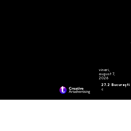
vineri,
august 7,
2026
27.2
București
C