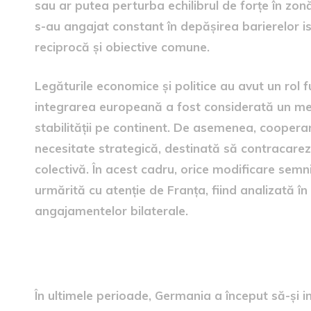
sau ar putea perturba echilibrul de forțe în zonă
s-au angajat constant în depășirea barierelor is
reciprocă și obiective comune.
Legăturile economice și politice au avut un rol f
integrarea europeană a fost considerată un mec
stabilității pe continent. De asemenea, coopera
necesitate strategică, destinată să contracareze
colectivă. În acest cadru, orice modificare semn
urmărită cu atenție de Franța, fiind analizată în
angajamentelor bilaterale.
Creșterea puterii militare 
În ultimele perioade, Germania a început să-și in