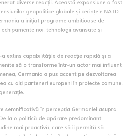
generat diverse reacții. Această expansiune a fost
tensiunilor geopolitice globale și cerințele NATO
Germania a inițiat programe ambițioase de
n echipamente noi, tehnologii avansate și
 extins capabilitățile de reacție rapidă și a
 menite să o transforme într-un actor mai influent
asemenea, Germania a pus accent pe dezvoltarea
ea cu alți parteneri europeni în proiecte comune,
generație.
re semnificativă în percepția Germaniei asupra
. De la o politică de apărare predominant
dine mai proactivă, care să îi permită să