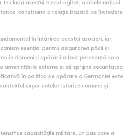
. În ciuda acestui trecut agitat, ambele națiuni
torice, construind o relație bazată pe încredere
undamental în întărirea acestei asocieri, iar
anism esențial pentru asigurarea păcii și
rea în domeniul apărării a fost percepută ca o
 amenințările externe și să sprijine securitatea
ificativă în politica de apărare a Germaniei este
 contextul experiențelor istorice comune și
germane
tensifice capacitățile militare, un pas care a