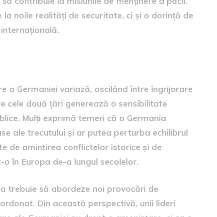
 să contribuie la misiunile de menținere a păcii.
 noile realități de securitate, ci și o dorință de
internațională.
tare a Germaniei variază, oscilând între îngrijorare
re cele două țări generează o sensibilitate
 publice. Mulți exprimă temeri că o Germania
se ale trecutului și ar putea perturba echilibrul
e de amintirea conflictelor istorice și de
-o în Europa de-a lungul secolelor.
opa trebuie să abordeze noi provocări de
rdonat. Din această perspectivă, unii lideri