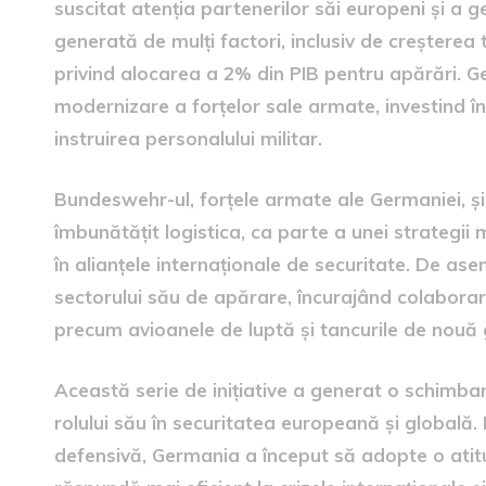
suscitat atenția partenerilor săi europeni și a 
generată de mulți factori, inclusiv de creșterea 
privind alocarea a 2% din PIB pentru apărări. 
modernizare a forțelor sale armate, investind î
instruirea personalului militar.
Bundeswehr-ul, forțele armate ale Germaniei, și-a
îmbunătățit logistica, ca parte a unei strategii
în alianțele internaționale de securitate. De 
sectorului său de apărare, încurajând colaborar
precum avioanele de luptă și tancurile de nouă 
Această serie de inițiative a generat o schimba
rolului său în securitatea europeană și globală
defensivă, Germania a început să adopte o atitu