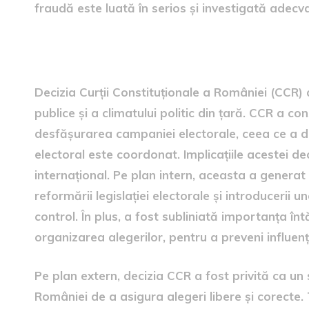
fraudă este luată în serios și investigată adecva
Decizia CCR și implicațiile
Decizia Curții Constituționale a României (CCR)
publice și a climatului politic din țară. CCR a c
desfășurarea campaniei electorale, ceea ce a du
electoral este coordonat. Implicațiile acestei deci
internațional. Pe plan intern, aceasta a genera
reformării legislației electorale și introducerii
control. În plus, a fost subliniată importanța întă
organizarea alegerilor, pentru a preveni influe
Pe plan extern, decizia CCR a fost privită ca un
României de a asigura alegeri libere și corecte. 