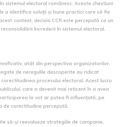
e în sistemul electoral românesc. Aceste chestiuni
 a identifica soluții și bune practici care să fie
n acest context, decizia CCR este percepută ca un
 reconsolidării încrederii în sistemul electoral.
electorale
ificativ, atât din perspectiva organizatorilor,
e legate de neregulile descoperite au ridicat
 corectitudinea procesului electoral. Acest lucru
ublicului, care a devenit mai reticent în a avea
participarea la vot ar putea fi influențată, pe
sa de corectitudine percepută.
oite să-și reevalueze strategiile de campanie,