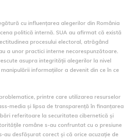
legătură cu influențarea alegerilor din România
scena politică internă. SUA au afirmat că există
ectitudinea procesului electoral, atrăgând
sau a unor practici interne necorespunzătoare.
escute asupra integrității alegerilor la nivel
 manipulării informațiilor a devenit din ce în ce
problematice, printre care utilizarea resurselor
ass-media și lipsa de transparență în finanțarea
ări referitoare la securitatea cibernetică și
utoritățile române s-au confruntat cu o presiune
s-au desfășurat corect și că orice acuzație de