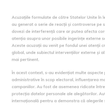
Acuzațiile SUA în context
Acuzațiile formulate de către Statelor Unite în 
au generat o serie de reacții și controverse pe 
dovezi de interferență care ar putea afecta cor
atenția asupra unor posibile ingerințe externe 
Aceste acuzații au venit pe fondul unei atenții cr
global, unde subiectul intervențiilor externe și al
mai pertinent.
În acest context, s-au evidențiat multe aspecte 
administrative în scop electoral, influențarea m
campaniilor. Au fost de asemenea ridicate întreb
protecția datelor personale ale alegătorilor. A
internațională pentru a demonstra că alegerile 