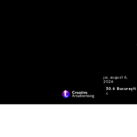
joi, august 6,
2026
30.6
București
C