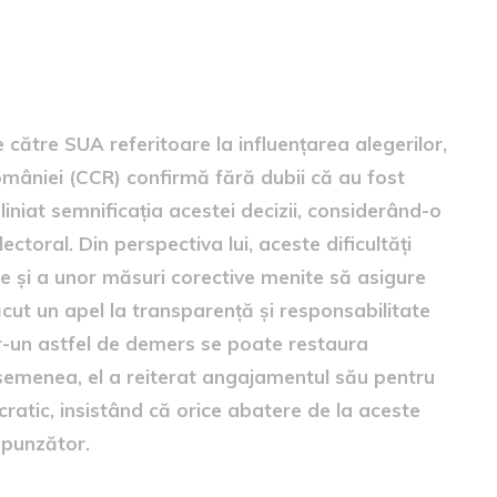
 către SUA referitoare la influențarea alegerilor,
României (CCR) confirmă fără dubii că au fost
bliniat semnificația acestei decizii, considerând-o
ctoral. Din perspectiva lui, aceste dificultăți
e și a unor măsuri corective menite să asigure
ăcut un apel la transparență și responsabilitate
ntr-un astfel de demers se poate restaura
 asemenea, el a reiterat angajamentul său pentru
ratic, insistând că orice abatere de la aceste
spunzător.