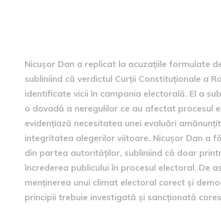
Reacția lui Nicușor Dan
Nicușor Dan a replicat la acuzațiile formulate de
subliniind că verdictul Curții Constituționale a 
identificate vicii în campania electorală. El a su
o dovadă a neregulilor ce au afectat procesul ele
evidențiază necesitatea unei evaluări amănunțit
integritatea alegerilor viitoare. Nicușor Dan a f
din partea autorităților, subliniind că doar pri
încrederea publicului în procesul electoral. De
menținerea unui climat electoral corect și democ
principii trebuie investigată și sancționată core