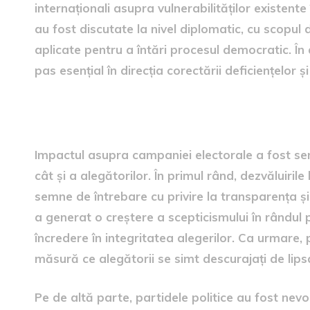
internaționali asupra vulnerabilităților existent
au fost discutate la nivel diplomatic, cu scopul de
aplicate pentru a întări procesul democratic. Î
pas esențial în direcția corectării deficiențelor și
Impactul asupra campaniei 
Impactul asupra campaniei electorale a fost semn
cât și a alegătorilor. În primul rând, dezvăluiril
semne de întrebare cu privire la transparența și
a generat o creștere a scepticismului în rândul p
încredere în integritatea alegerilor. Ca urmare, 
măsură ce alegătorii se simt descurajați de lip
Pe de altă parte, partidele politice au fost nev