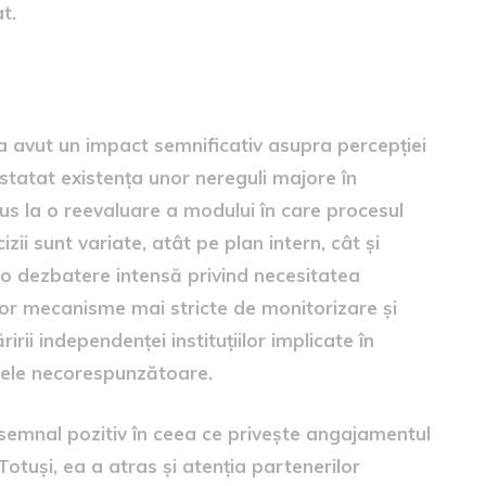
t.
 a avut un impact semnificativ asupra percepției
onstatat existența unor nereguli majore în
s la o reevaluare a modului în care procesul
zii sunt variate, atât pe plan intern, cât și
t o dezbatere intensă privind necesitatea
 unor mecanisme mai stricte de monitorizare și
ririi independenței instituțiilor implicate în
nțele necorespunzătoare.
 semnal pozitiv în ceea ce privește angajamentul
Totuși, ea a atras și atenția partenerilor