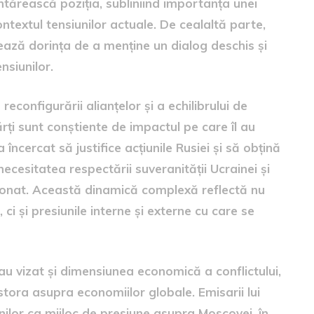
întărească poziția, subliniind importanța unei
contextul tensiunilor actuale. De cealaltă parte,
ază dorința de a menține un dialog deschis și
nsiunilor.
reconfigurării alianțelor și a echilibrului de
ți sunt conștiente de impactul pe care îl au
 încercat să justifice acțiunile Rusiei și să obțină
ecesitatea respectării suveranității Ucrainei și
donat. Această dinamică complexă reflectă nu
ci și presiunile interne și externe cu care se
e au vizat și dimensiunea economică a conflictului,
estora asupra economiilor globale. Emisarii lui
nilor ca mijloc de presiune asupra Moscovei, în