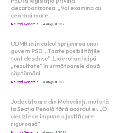
PSD la legislația privind
decarbonizarea: „Voi examina cu
cea mai mare…
Noutati Generale
4 august 2026
UDMR ia în calcul sprijinirea unui
guvern PSD: „Toate posibilitățile
sunt deschise”. Liderul anticipă
„rezultate” în următoarele două
săptămâni.
Noutati Generale
4 august 2026
Judecătoare din Mehedinți, mutată
la Secția Penală fără acordul ei. „O
decizie ce impune o justificare
riguroasă”
Noutati Generale
4 august 2026