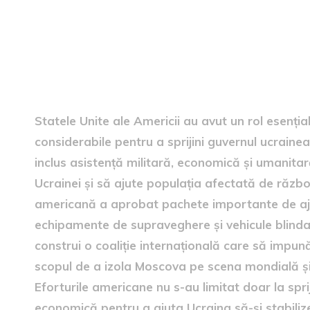
eforturile americane în conf
Statele Unite ale Americii au avut un rol esențial
considerabile pentru a sprijini guvernul ucrainean
inclus asistență militară, economică și umanita
Ucrainei și să ajute populația afectată de război
americană a aprobat pachete importante de aju
echipamente de supraveghere și vehicule blindat
construi o coaliție internațională care să impu
scopul de a izola Moscova pe scena mondială și
Eforturile americane nu s-au limitat doar la sprijin
economică pentru a ajuta Ucraina să-și stabiliz