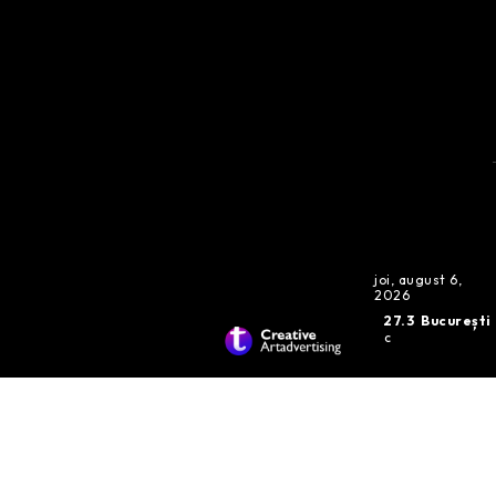
joi, august 6,
2026
27.3
București
C