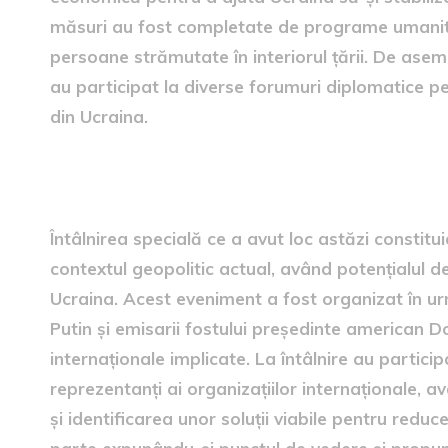
măsuri au fost completate de programe umanitar
persoane strămutate în interiorul țării. De aseme
au participat la diverse forumuri diplomatice pen
din Ucraina.
întâlnirea specială și semnif
Întâlnirea specială ce a avut loc astăzi consti
contextul geopolitic actual, având potențialul de
Ucraina. Acest eveniment a fost organizat în urm
Putin și emisarii fostului președinte american D
internaționale implicate. La întâlnire au particip
reprezentanți ai organizațiilor internaționale, a
și identificarea unor soluții viabile pentru reduce