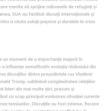
e menite să sprijine milioanele de refugiați și
nea, SUA au facilitat discuții internaționale și
tru a căuta soluții pașnice și durabile la criza
icația sa
tuie un moment de o importanță majoră în
 a influența semnificativ evoluția războiului din
a discuțiilor dintre președintele rus Vladimir
onald Trump, subliniind complexitatea relațiilor
at lideri din mai multe țări, precum și
vând ca scop principal evaluarea situației curente
rea tensiunilor. Discuțiile au fost intense, fiecare