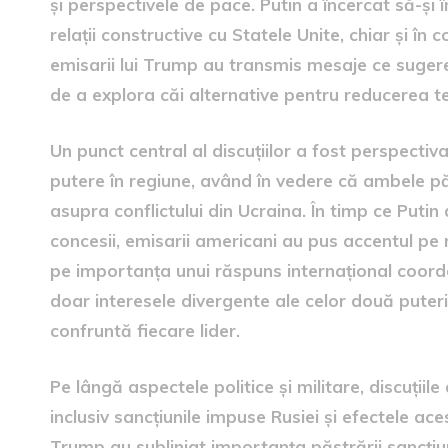
și perspectivele de pace. Putin a încercat să-și 
relații constructive cu Statele Unite, chiar și în 
emisarii lui Trump au transmis mesaje ce sugere
de a explora căi alternative pentru reducerea te
Un punct central al discuțiilor a fost perspectiva 
putere în regiune, având în vedere că ambele păr
asupra conflictului din Ucraina. În timp ce Putin a
concesii, emisarii americani au pus accentul pe n
pe importanța unui răspuns internațional coor
doar interesele divergente ale celor două puteri, 
confruntă fiecare lider.
Pe lângă aspectele politice și militare, discuțiil
inclusiv sancțiunile impuse Rusiei și efectele ac
Trump au subliniat importanța păstrării sancțiu