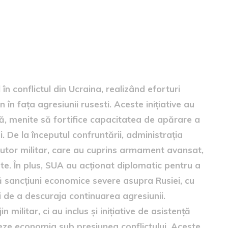
lict
 în conflictul din Ucraina, realizând eforturi
 în fața agresiunii rusesti. Aceste inițiative au
ră, menite să fortifice capacitatea de apărare a
. De la începutul confruntării, administrația
tor militar, care au cuprins armament avansat,
e. În plus, SUA au acționat diplomatic pentru a
nă sancțiuni economice severe asupra Rusiei, cu
 de a descuraja continuarea agresiunii.
 militar, ci au inclus și inițiative de asistență
eze economia sub presiunea conflictului. Aceste