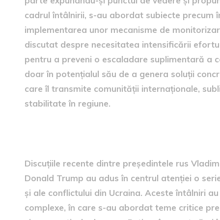
parte expunându-și punctul de vedere și propune
cadrul întâlnirii, s-au abordat subiecte precum î
implementarea unor mecanisme de monitorizare 
discutat despre necesitatea intensificării efortu
pentru a preveni o escaladare suplimentară a con
doar în potențialul său de a genera soluții concr
care îl transmite comunității internaționale, sub
stabilitate în regiune.
discuțiile lui Putin cu emisa
Discuțiile recente dintre președintele rus Vladim
Donald Trump au adus în centrul atenției o serie 
și ale conflictului din Ucraina. Aceste întâlniri 
complexe, în care s-au abordat teme critice pre