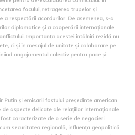
rile pentru de-escaladarea conflictului. În
ncetarea focului, retragerea trupelor și
a respectării acordurilor. De asemenea, s-a
rilor diplomatice și a cooperării internaționale
flictului. Importanța acestei întâlniri rezidă nu
ete, ci și în mesajul de unitate și colaborare pe
liniind angajamentul colectiv pentru pace și
rii lui Trump
ir Putin și emisarii fostului președinte american
de aspecte delicate ale relațiilor internaționale
au fost caracterizate de o serie de negocieri
cum securitatea regională, influența geopolitică