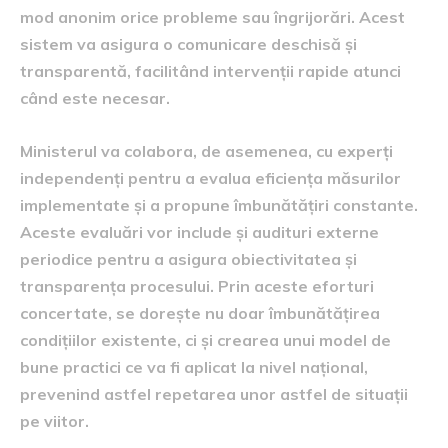
mod anonim orice probleme sau îngrijorări. Acest
sistem va asigura o comunicare deschisă și
transparentă, facilitând intervenții rapide atunci
când este necesar.
Ministerul va colabora, de asemenea, cu experți
independenți pentru a evalua eficiența măsurilor
implementate și a propune îmbunătățiri constante.
Aceste evaluări vor include și audituri externe
periodice pentru a asigura obiectivitatea și
transparența procesului. Prin aceste eforturi
concertate, se dorește nu doar îmbunătățirea
condițiilor existente, ci și crearea unui model de
bune practici ce va fi aplicat la nivel național,
prevenind astfel repetarea unor astfel de situații
pe viitor.