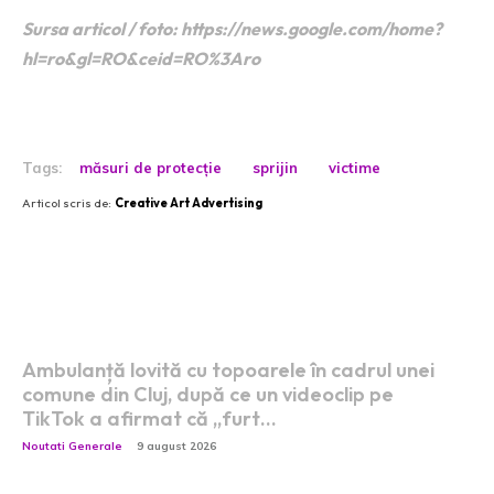
Sursa articol / foto: https://news.google.com/home?
hl=ro&gl=RO&ceid=RO%3Aro
Tags:
măsuri de protecție
sprijin
victime
Articol scris de:
Creative Art Advertising
Postari fresh:
Ambulanță lovită cu topoarele în cadrul unei
comune din Cluj, după ce un videoclip pe
TikTok a afirmat că „furt…
Noutati Generale
9 august 2026