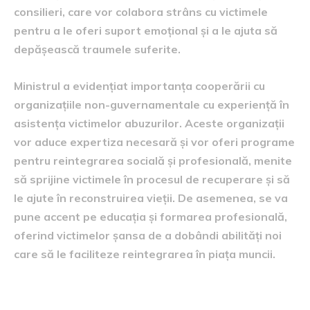
consilieri, care vor colabora strâns cu victimele
pentru a le oferi suport emoțional și a le ajuta să
depășească traumele suferite.
Ministrul a evidențiat importanța cooperării cu
organizațiile non-guvernamentale cu experiență în
asistența victimelor abuzurilor. Aceste organizații
vor aduce expertiza necesară și vor oferi programe
pentru reintegrarea socială și profesională, menite
să sprijine victimele în procesul de recuperare și să
le ajute în reconstruirea vieții. De asemenea, se va
pune accent pe educația și formarea profesională,
oferind victimelor șansa de a dobândi abilități noi
care să le faciliteze reintegrarea în piața muncii.
Colaborarea cu autoritățile