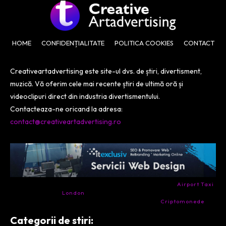
HOME
CONFIDENȚIALITATE
POLITICA COOKIES
CONTACT
Creativeartadvertising este site-ul dvs. de știri, divertisment,
muzică. Vă oferim cele mai recente știri de ultimă oră și
videoclipuri direct din industria divertismentului.
Contacteaza-ne oricand la adresa:
contact@creativeartadvertising.ro
- Ai nevoie de transport aeroport in Anglia? Încearcă
Airport Taxi
London
. Calitate la prețul corect.
- Companie specializata in tranzactionarea de
Criptomonede
si
infrastructura blockchain.
Categorii de stiri: