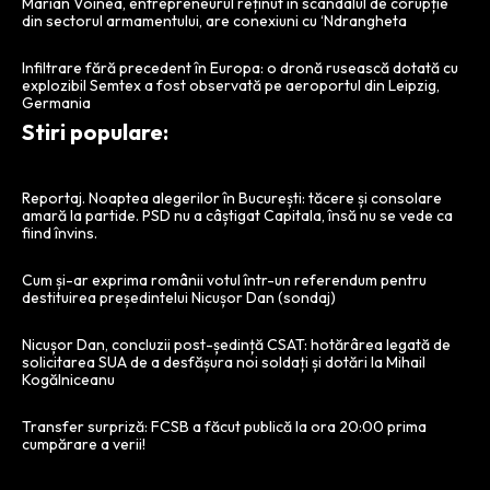
Marian Voinea, entrepreneurul reținut în scandalul de corupție
din sectorul armamentului, are conexiuni cu ‘Ndrangheta
Infiltrare fără precedent în Europa: o dronă rusească dotată cu
explozibil Semtex a fost observată pe aeroportul din Leipzig,
Germania
Stiri populare:
Reportaj. Noaptea alegerilor în București: tăcere și consolare
amară la partide. PSD nu a câștigat Capitala, însă nu se vede ca
fiind învins.
Cum și-ar exprima românii votul într-un referendum pentru
destituirea președintelui Nicușor Dan (sondaj)
Nicușor Dan, concluzii post-ședință CSAT: hotărârea legată de
solicitarea SUA de a desfășura noi soldați și dotări la Mihail
Kogălniceanu
Transfer surpriză: FCSB a făcut publică la ora 20:00 prima
cumpărare a verii!