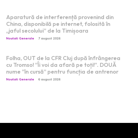
Aparatură de interferență provenind din
China, disponibilă pe internet, folosită în
„jaful secolului” de la Timișoara
Noutati Generale
7 august 2026
Folha, OUT de la CFR Cluj după înfrângerea
cu Tromso! ”Îi voi da afară pe toți!”. DOUĂ
nume ”în cursă” pentru funcția de antrenor
Noutati Generale
6 august 2026