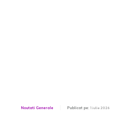
Ministrul Dragoș Pîslaru
comunică măsurile
destinate persoanelor
afectate transferate din
azilele din Bihor.
Noutati Generale
Publicat pe:
1 iulie 2026