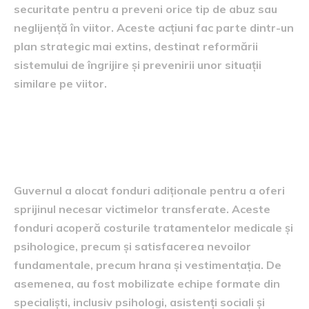
securitate pentru a preveni orice tip de abuz sau
neglijență în viitor. Aceste acțiuni fac parte dintr-un
plan strategic mai extins, destinat reformării
sistemului de îngrijire și prevenirii unor situații
similare pe viitor.
Asistență și resurse
disponibile
Guvernul a alocat fonduri adiționale pentru a oferi
sprijinul necesar victimelor transferate. Aceste
fonduri acoperă costurile tratamentelor medicale și
psihologice, precum și satisfacerea nevoilor
fundamentale, precum hrana și vestimentația. De
asemenea, au fost mobilizate echipe formate din
specialiști, inclusiv psihologi, asistenți sociali și