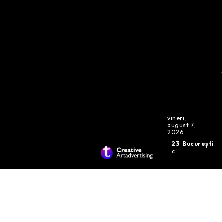
vineri,
august 7,
2026
23
București
C