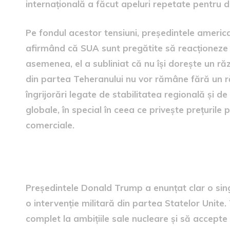
internațională a făcut apeluri repetate pentru d
Pe fondul acestor tensiuni, președintele americ
afirmând că SUA sunt pregătite să reacționeze l
asemenea, el a subliniat că nu își dorește un ră
din partea Teheranului nu vor rămâne fără un r
îngrijorări legate de stabilitatea regională și 
globale, în special în ceea ce privește prețurile 
comerciale.
condițiile lui trump
Președintele Donald Trump a enunțat clar o singu
o intervenție militară din partea Statelor Unite.
complet la ambițiile sale nucleare și să accepte