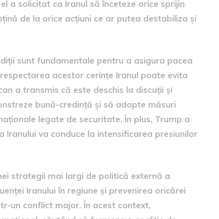
a solicitat ca Iranul să înceteze orice sprijin
țină de la orice acțiuni ce ar putea destabiliza și
diții sunt fundamentale pentru a asigura pacea
in respectarea acestor cerințe Iranul poate evita
an a transmis că este deschis la discuții și
monstreze bună-credință și să adopte măsuri
aționale legate de securitate. În plus, Trump a
a Iranului va conduce la intensificarea presiunilor
i strategii mai largi de politică externă a
enței Iranului în regiune și prevenirea oricărei
r-un conflict major. În acest context,