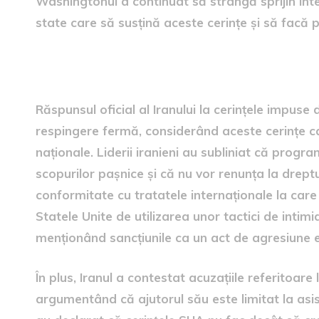
Washingtonul a continuat să strângă sprijin int
state care să susțină aceste cerințe și să facă 
reacția iranului
Răspunsul oficial al Iranului la cerințele impus
respingere fermă, considerând aceste cerințe ca 
naționale. Liderii iranieni au subliniat că progra
scopurilor pașnice și că nu vor renunța la drept
conformitate cu tratatele internaționale la ca
Statele Unite de utilizarea unor tactici de intim
menționând sancțiunile ca un act de agresiune e
În plus, Iranul a contestat acuzațiile referitoare 
argumentând că ajutorul său este limitat la asist