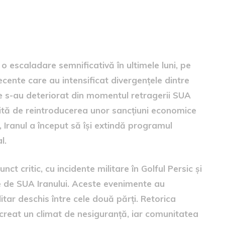
 o escaladare semnificativă în ultimele luni, pe
recente care au intensificat divergențele dintre
ate s-au deteriorat din momentul retragerii SUA
oțită de reintroducerea unor sancțiuni economice
, Iranul a început să își extindă programul
l.
ct critic, cu incidente militare în Golful Persic și
ite de SUA Iranului. Aceste evenimente au
litar deschis între cele două părți. Retorica
 creat un climat de nesiguranță, iar comunitatea