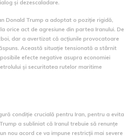
ialog și dezescaladare.
an Donald Trump a adoptat o poziție rigidă,
a orice act de agresiune din partea Iranului. De
zboi, dar a avertizat că acțiunile provocatoare
ăspuns. Această situație tensionată a stârnit
de posibile efecte negative asupra economiei
petrolului și securitatea rutelor maritime
ră condiție crucială pentru Iran, pentru a evita
 Trump a subliniat că Iranul trebuie să renunțe
 un nou acord ce va impune restricții mai severe