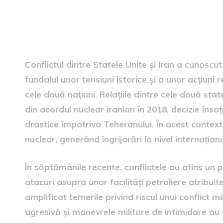
contextul conflictului
Conflictul dintre Statele Unite și Iran a cunoscut
fundalul unor tensiuni istorice și a unor acțiuni 
cele două națiuni. Relațiile dintre cele două st
din acordul nuclear iranian în 2018, decizie îns
drastice împotriva Teheranului. În acest context
nuclear, generând îngrijorări la nivel internaționa
În săptămânile recente, conflictele au atins un pun
atacuri asupra unor facilități petroliere atribu
amplificat temerile privind riscul unui conflict mi
agresivă și manevrele militare de intimidare au