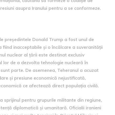
ernațional, căutând să formeze o coaliție de
presiuni asupra Iranului pentru a se conformeze.
e de președintele Donald Trump a fost unul de
fiind inacceptabile și o încălcare a suveranității
mul nuclear al țării este destinat exclusiv
ul lor de a dezvolta tehnologie nucleară în
re sunt parte. De asemenea, Teheranul a acuzat
idare și presiune economică nejustificată,
conomică ce afectează direct populația civilă.
la sprijinul pentru grupurile militante din regiune,
ență diplomatică și umanitară. Oficialii iranieni