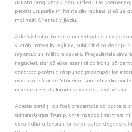
asupra programului său nuclear. De asemenea, el 
pentru grupurile militante din regiune și să se ab
mai mult Orientul Mijlociu.
Administrația Trump a accentuat că aceste con
și stabilitatea în regiune, subliniind că doar pr
repercusiuni militare severe. Președintele americ
negocieri, dar că este esențial ca Iranul să de
concrete pentru a răspunde preocupărilor intern
avertizat că orice întârziere sau refuz din parte
economice și diplomatice asupra Teheranului.
Aceste condiții au fost prezentate ca parte a une
administrației Trump, care vizează limitarea influ
escaladări a tensiunilor ce ar putea degenera înt