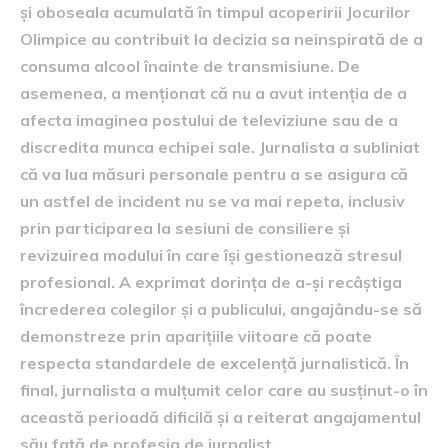
și oboseala acumulată în timpul acoperirii Jocurilor
Olimpice au contribuit la decizia sa neinspirată de a
consuma alcool înainte de transmisiune. De
asemenea, a menționat că nu a avut intenția de a
afecta imaginea postului de televiziune sau de a
discredita munca echipei sale. Jurnalista a subliniat
că va lua măsuri personale pentru a se asigura că
un astfel de incident nu se va mai repeta, inclusiv
prin participarea la sesiuni de consiliere și
revizuirea modului în care își gestionează stresul
profesional. A exprimat dorința de a-și recâștiga
încrederea colegilor și a publicului, angajându-se să
demonstreze prin aparițiile viitoare că poate
respecta standardele de excelență jurnalistică. În
final, jurnalista a mulțumit celor care au susținut-o în
această perioadă dificilă și a reiterat angajamentul
său față de profesia de jurnalist.