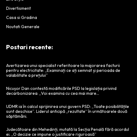
Divertisment
Casa si Gradina
Noutati Generale
Postari recente:
Avertizarea unui specialist referitoare la majorarea facturii
pentru electricitate: „Examinați ce ați semnat și perioada de
valabilitate a prețului”
Nicușor Dan contestă modificările PSD la legislația privind
decarbonizarea: „Voi examina cu cea mai mare…
UDMR ia în calcul sprijinirea unui guvern PSD: „Toate posibilitățile
sunt deschise”. Liderul anticipă „rezultate” în următoarele două
săptămâni.
Judecătoare din Mehedinți, mutată la Secția Penală fără acordul
ei. „O decizie ce impune o justificare riguroasă”