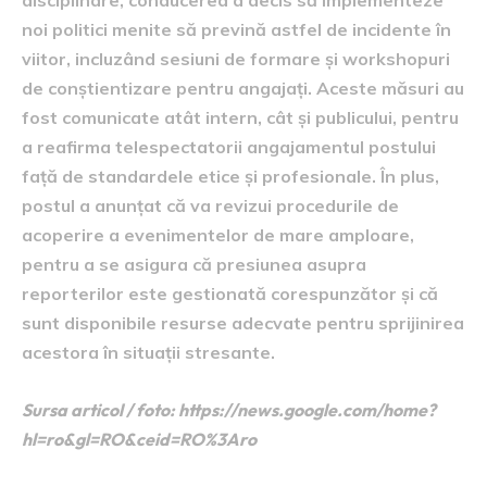
disciplinare, conducerea a decis să implementeze
noi politici menite să prevină astfel de incidente în
viitor, incluzând sesiuni de formare și workshopuri
de conștientizare pentru angajați. Aceste măsuri au
fost comunicate atât intern, cât și publicului, pentru
a reafirma telespectatorii angajamentul postului
față de standardele etice și profesionale. În plus,
postul a anunțat că va revizui procedurile de
acoperire a evenimentelor de mare amploare,
pentru a se asigura că presiunea asupra
reporterilor este gestionată corespunzător și că
sunt disponibile resurse adecvate pentru sprijinirea
acestora în situații stresante.
Sursa articol / foto: https://news.google.com/home?
hl=ro&gl=RO&ceid=RO%3Aro