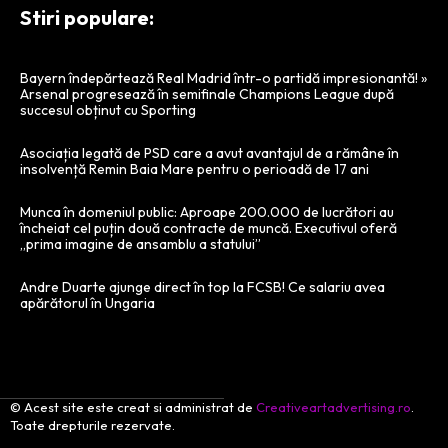
Stiri populare:
Bayern îndepărtează Real Madrid într-o partidă impresionantă! »
Arsenal progresează în semifinale Champions League după
succesul obținut cu Sporting
Asociația legată de PSD care a avut avantajul de a rămâne în
insolvență Remin Baia Mare pentru o perioadă de 17 ani
Munca în domeniul public: Aproape 200.000 de lucrători au
încheiat cel puțin două contracte de muncă. Executivul oferă
„prima imagine de ansamblu a statului”
Andre Duarte ajunge direct în top la FCSB! Ce salariu avea
apărătorul în Ungaria
© Acest site este creat si administrat de
Creativeartadvertising.ro
.
Toate drepturile rezervate.