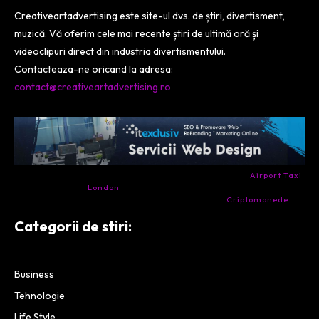
Creativeartadvertising este site-ul dvs. de știri, divertisment,
muzică. Vă oferim cele mai recente știri de ultimă oră și
videoclipuri direct din industria divertismentului.
Contacteaza-ne oricand la adresa:
contact@creativeartadvertising.ro
- Ai nevoie de transport aeroport in Anglia? Încearcă
Airport Taxi
London
. Calitate la prețul corect.
- Companie specializata in tranzactionarea de
Criptomonede
si
infrastructura blockchain.
Categorii de stiri:
Business
Tehnologie
Life Style