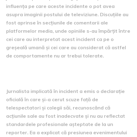
influența pe care aceste incidente o pot avea
asupra imaginii postului de televiziune. Discuțiile au
fost aprinse în secțiunile de comentarii ale
platformelor media, unde opiniile s-au împărțit între
cei care au interpretat acest incident ca pe o
greșeală umană și cei care au considerat că astfel
de comportamente nu ar trebui tolerate.
Declarațiile jurnalistei
Jurnalista implicată în incident a emis o declarație
oficială în care și-a cerut scuze față de
telespectatori și colegii săi, recunoscând că
acțiunile sale au fost inadecvate și nu au reflectat
standardele profesionale așteptate de la un
reporter. Ea a explicat că presiunea evenimentului