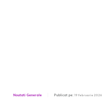
Jurnalista apare sub
influența alcoolului în
direct la Jocurile Olimpice:
„Nu este nimic greșit în
asta”
Noutati Generale
Publicat pe:
19 februarie 2026