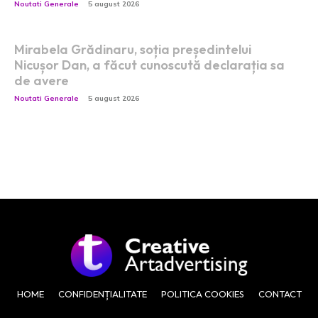
Noutati Generale
5 august 2026
Mirabela Grădinaru, soția președintelui
Nicușor Dan, a făcut cunoscută declarația sa
de avere
Noutati Generale
5 august 2026
HOME
CONFIDENȚIALITATE
POLITICA COOKIES
CONTACT