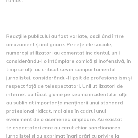
rămas.
Reacții din partea publicului
Reacțiile publicului au fost variate, oscillând între
amuzament și indignare. Pe rețelele sociale,
numeroși utilizatori au comentat incidentul, unii
considerându-l o întâmplare comică și inofensivă, în
timp ce alții au criticat sever comportamentul
jurnalistei, considerându-l lipsit de profesionalism și
respect față de telespectatori. Unii utilizatori de
internet au făcut glume pe seama incidentului, alții
au subliniat importanța menținerii unui standard
profesional ridicat, mai ales în cadrul unui
eveniment de o asemenea amploare. Au existat
telespectatori care au cerut chiar sancționarea
jurnalistei și au exprimat îngrijorări cu privire la