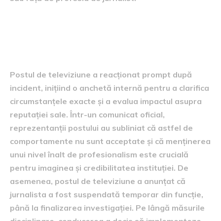
Măsuri luate de postul de
televiziune
Postul de televiziune a reacționat prompt după
incident, inițiind o anchetă internă pentru a clarifica
circumstanțele exacte și a evalua impactul asupra
reputației sale. Într-un comunicat oficial,
reprezentanții postului au subliniat că astfel de
comportamente nu sunt acceptate și că menținerea
unui nivel înalt de profesionalism este crucială
pentru imaginea și credibilitatea instituției. De
asemenea, postul de televiziune a anunțat că
jurnalista a fost suspendată temporar din funcție,
până la finalizarea investigației. Pe lângă măsurile