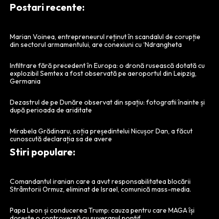
Postari recente:
Marian Voinea, entrepreneurul reținut în scandalul de corupție
din sectorul armamentului, are conexiuni cu ‘Ndrangheta
Infiltrare fără precedent în Europa: o dronă rusească dotată cu
explozibil Semtex a fost observată pe aeroportul din Leipzig,
Germania
Dezastrul de pe Dunăre observat din spațiu: fotografii înainte și
după perioada de ariditate
Mirabela Grădinaru, soția președintelui Nicușor Dan, a făcut
cunoscută declarația sa de avere
Stiri populare:
Comandantul iranian care a avut responsabilitatea blocării
Strâmtorii Ormuz, eliminat de Israel, comunică mass-media.
Papa Leon și conducerea Trump: cauza pentru care MAGA își
dorește o controversă cu suveranul pontif