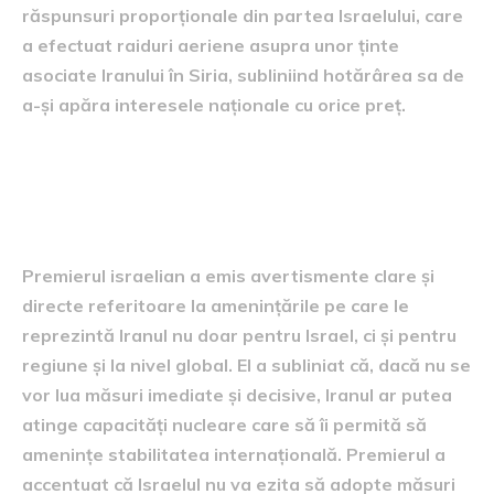
răspunsuri proporționale din partea Israelului, care
a efectuat raiduri aeriene asupra unor ținte
asociate Iranului în Siria, subliniind hotărârea sa de
a-și apăra interesele naționale cu orice preț.
avertismentele premierului
israelian
Premierul israelian a emis avertismente clare și
directe referitoare la amenințările pe care le
reprezintă Iranul nu doar pentru Israel, ci și pentru
regiune și la nivel global. El a subliniat că, dacă nu se
vor lua măsuri imediate și decisive, Iranul ar putea
atinge capacități nucleare care să îi permită să
amenințe stabilitatea internațională. Premierul a
accentuat că Israelul nu va ezita să adopte măsuri