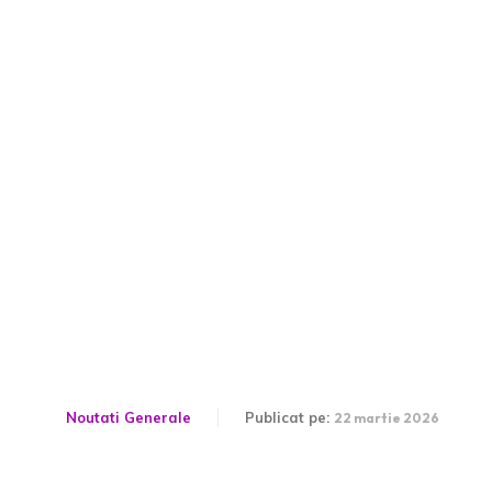
Israel cere întregii Europe
să participe la lupta
împotriva Iranului.
Avertismentul prim-
ministrului…
Noutati Generale
Publicat pe:
22 martie 2026