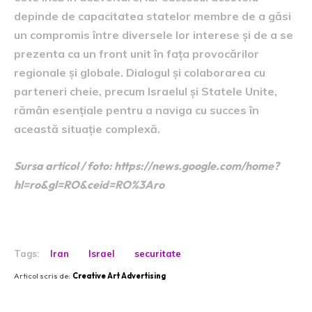
depinde de capacitatea statelor membre de a găsi
un compromis între diversele lor interese și de a se
prezenta ca un front unit în fața provocărilor
regionale și globale. Dialogul și colaborarea cu
parteneri cheie, precum Israelul și Statele Unite,
rămân esențiale pentru a naviga cu succes în
această situație complexă.
Sursa articol / foto: https://news.google.com/home?
hl=ro&gl=RO&ceid=RO%3Aro
Tags:
Iran
Israel
securitate
Articol scris de:
Creative Art Advertising