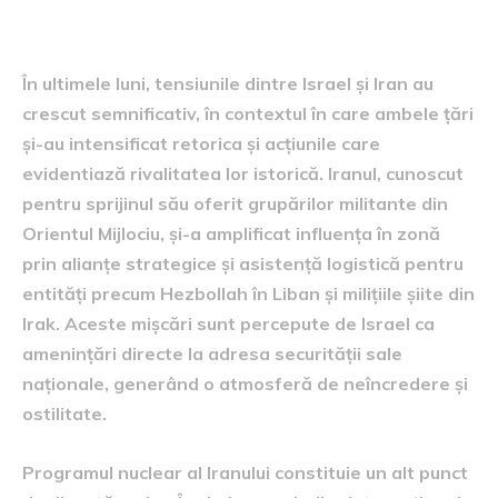
contextul tensiunilor cu iranul
În ultimele luni, tensiunile dintre Israel și Iran au
crescut semnificativ, în contextul în care ambele țări
și-au intensificat retorica și acțiunile care
evidentiază rivalitatea lor istorică. Iranul, cunoscut
pentru sprijinul său oferit grupărilor militante din
Orientul Mijlociu, și-a amplificat influența în zonă
prin alianțe strategice și asistență logistică pentru
entități precum Hezbollah în Liban și milițiile șiite din
Irak. Aceste mișcări sunt percepute de Israel ca
amenințări directe la adresa securității sale
naționale, generând o atmosferă de neîncredere și
ostilitate.
Programul nuclear al Iranului constituie un alt punct