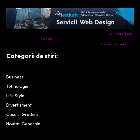
- Ai nevoie de transport aeroport in Anglia? Încearcă
Airport Taxi
London
. Calitate la prețul corect.
- Companie specializata in tranzactionarea de
Criptomonede
si
infrastructura blockchain.
Categorii de stiri:
Business
Tehnologie
Life Style
Divertisment
Casa si Gradina
Noutati Generale