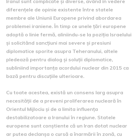
Iranul sunt complicate și diverse, având în vedere
diferențele de opinie existente între statele
membre ale Uniunii Europene privind abordarea
problemei iraniene. În timp ce unele țări europene
adoptă o linie fermă, aliniindu-se la poziția Israelului
și solicitând sancțiuni mai severe și presiuni
diplomatice sporite asupra Teheranului, altele
pledează pentru dialog și soluții diplomatice,
subliniind importanța acordului nuclear din 2015 ca
bază pentru discuțiile ulterioare.
Cu toate acestea, există un consens larg asupra
necesității de a preveni proliferarea nucleară în
Orientul Mijlociu și de a limita influența
destabilizatoare a Iranului în regiune. Statele
europene sunt conștiente că un Iran dotat nuclear
ar putea declanșa o cursă a înarmării în zonă, cu