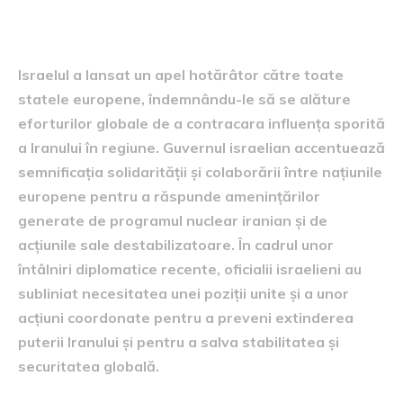
europene
Israelul a lansat un apel hotărâtor către toate
statele europene, îndemnându-le să se alăture
eforturilor globale de a contracara influența sporită
a Iranului în regiune. Guvernul israelian accentuează
semnificația solidarității și colaborării între națiunile
europene pentru a răspunde amenințărilor
generate de programul nuclear iranian și de
acțiunile sale destabilizatoare. În cadrul unor
întâlniri diplomatice recente, oficialii israelieni au
subliniat necesitatea unei poziții unite și a unor
acțiuni coordonate pentru a preveni extinderea
puterii Iranului și pentru a salva stabilitatea și
securitatea globală.