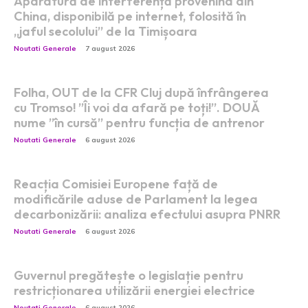
Aparatură de interferență provenind din
China, disponibilă pe internet, folosită în
„jaful secolului” de la Timișoara
Noutati Generale
7 august 2026
Folha, OUT de la CFR Cluj după înfrângerea
cu Tromso! ”Îi voi da afară pe toți!”. DOUĂ
nume ”în cursă” pentru funcția de antrenor
Noutati Generale
6 august 2026
Reacția Comisiei Europene față de
modificările aduse de Parlament la legea
decarbonizării: analiza efectului asupra PNRR
Noutati Generale
6 august 2026
Guvernul pregătește o legislație pentru
restricționarea utilizării energiei electrice
Noutati Generale
6 august 2026