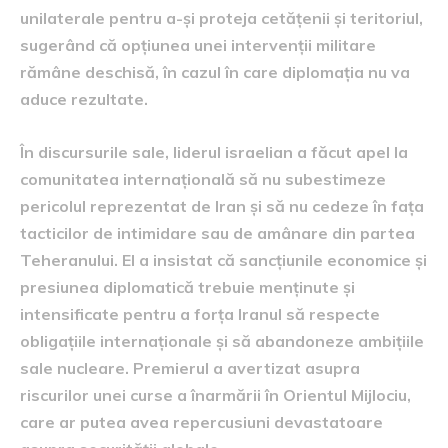
unilaterale pentru a-și proteja cetățenii și teritoriul,
sugerând că opțiunea unei intervenții militare
rămâne deschisă, în cazul în care diplomația nu va
aduce rezultate.
În discursurile sale, liderul israelian a făcut apel la
comunitatea internațională să nu subestimeze
pericolul reprezentat de Iran și să nu cedeze în fața
tacticilor de intimidare sau de amânare din partea
Teheranului. El a insistat că sancțiunile economice și
presiunea diplomatică trebuie menținute și
intensificate pentru a forța Iranul să respecte
obligațiile internaționale și să abandoneze ambițiile
sale nucleare. Premierul a avertizat asupra
riscurilor unei curse a înarmării în Orientul Mijlociu,
care ar putea avea repercusiuni devastatoare