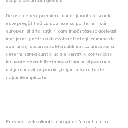
asupra securității globale.
De asemenea, premierul a menționat că Israelul
este pregătit să colaboreze cu partenerii săi
europeni și alte națiuni care împărtășesc aceleași
îngrijorări pentru a dezvolta strategii comune de
apărare și securitate. El a subliniat că unitatea și
determinarea sunt cruciale pentru a contracara
influența destabilizatoare a Iranului și pentru a
asigura un viitor pașnic și sigur pentru toate
națiunile implicate.
perspectivele alianței
europene în conflict
Perspectivele alianței europene în conflictul cu