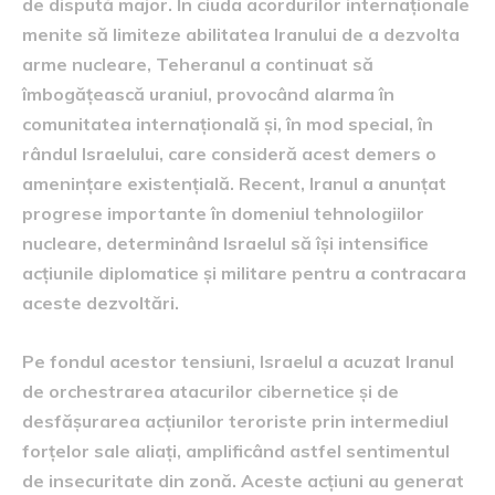
de dispută major. În ciuda acordurilor internaționale
menite să limiteze abilitatea Iranului de a dezvolta
arme nucleare, Teheranul a continuat să
îmbogățească uraniul, provocând alarma în
comunitatea internațională și, în mod special, în
rândul Israelului, care consideră acest demers o
amenințare existențială. Recent, Iranul a anunțat
progrese importante în domeniul tehnologiilor
nucleare, determinând Israelul să își intensifice
acțiunile diplomatice și militare pentru a contracara
aceste dezvoltări.
Pe fondul acestor tensiuni, Israelul a acuzat Iranul
de orchestrarea atacurilor cibernetice și de
desfășurarea acțiunilor teroriste prin intermediul
forțelor sale aliați, amplificând astfel sentimentul
de insecuritate din zonă. Aceste acțiuni au generat