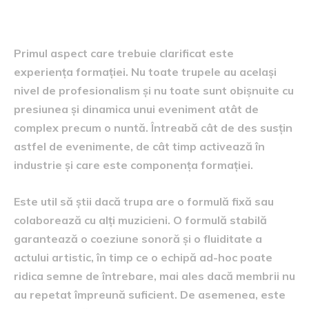
Experiența și componența formației
Primul aspect care trebuie clarificat este
experiența formației. Nu toate trupele au același
nivel de profesionalism și nu toate sunt obișnuite cu
presiunea și dinamica unui eveniment atât de
complex precum o nuntă. Întreabă cât de des susțin
astfel de evenimente, de cât timp activează în
industrie și care este componența formației.
Este util să știi dacă trupa are o formulă fixă sau
colaborează cu alți muzicieni. O formulă stabilă
garantează o coeziune sonoră și o fluiditate a
actului artistic, în timp ce o echipă ad-hoc poate
ridica semne de întrebare, mai ales dacă membrii nu
au repetat împreună suficient. De asemenea, este