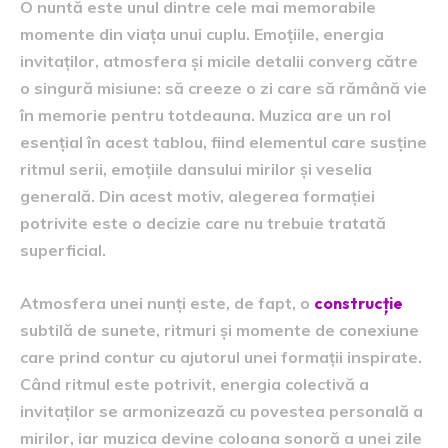
O nuntă este unul dintre cele mai memorabile
momente din viața unui cuplu. Emoțiile, energia
invitaților, atmosfera și micile detalii converg către
o singură misiune: să creeze o zi care să rămână vie
în memorie pentru totdeauna. Muzica are un rol
esențial în acest tablou, fiind elementul care susține
ritmul serii, emoțiile dansului mirilor și veselia
generală. Din acest motiv, alegerea formației
potrivite este o decizie care nu trebuie tratată
superficial.
Atmosfera unei nunți este, de fapt, o
construcție
subtilă de sunete, ritmuri și momente de conexiune
care prind contur cu ajutorul unei formații inspirate.
Când ritmul este potrivit, energia colectivă a
invitaților se armonizează cu povestea personală a
mirilor, iar muzica devine coloana sonoră a unei zile