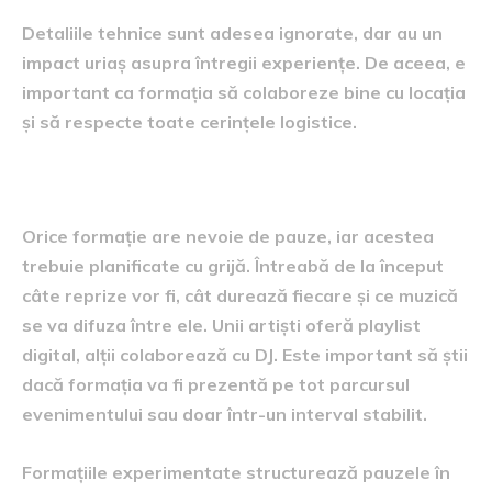
Detaliile tehnice sunt adesea ignorate, dar au un
impact uriaș asupra întregii experiențe. De aceea, e
important ca formația să colaboreze bine cu locația
și să respecte toate cerințele logistice.
Pauzele și durata prestației
Orice formație are nevoie de pauze, iar acestea
trebuie planificate cu grijă. Întreabă de la început
câte reprize vor fi, cât durează fiecare și ce muzică
se va difuza între ele. Unii artiști oferă playlist
digital, alții colaborează cu DJ. Este important să știi
dacă formația va fi prezentă pe tot parcursul
evenimentului sau doar într-un interval stabilit.
Formațiile experimentate structurează pauzele în