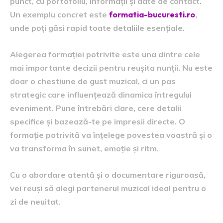
punct, cu portofoliu, informații și date de contact.
Un exemplu concret este
formatia-bucuresti.ro
,
unde poți găsi rapid toate detaliile esențiale.
Alegerea formației potrivite este una dintre cele
mai importante decizii pentru reușita nunții. Nu este
doar o chestiune de gust muzical, ci un pas
strategic care influențează dinamica întregului
eveniment. Pune întrebări clare, cere detalii
specifice și bazează-te pe impresii directe. O
formație potrivită va înțelege povestea voastră și o
va transforma în sunet, emoție și ritm.
Cu o abordare atentă și o documentare riguroasă,
vei reuși să alegi partenerul muzical ideal pentru o
zi de neuitat.