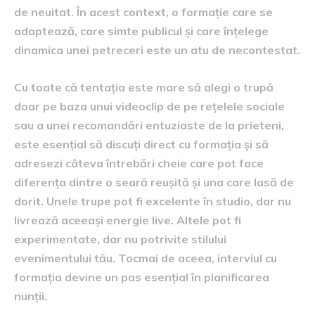
de neuitat. În acest context, o formație care se
adaptează, care simte publicul și care înțelege
dinamica unei petreceri este un atu de necontestat.
Cu toate că tentația este mare să alegi o trupă
doar pe baza unui videoclip de pe rețelele sociale
sau a unei recomandări entuziaste de la prieteni,
este esențial să discuți direct cu formația și să
adresezi câteva întrebări cheie care pot face
diferența dintre o seară reușită și una care lasă de
dorit. Unele trupe pot fi excelente în studio, dar nu
livrează aceeași energie live. Altele pot fi
experimentate, dar nu potrivite stilului
evenimentului tău. Tocmai de aceea, interviul cu
formația devine un pas esențial în planificarea
nunții.