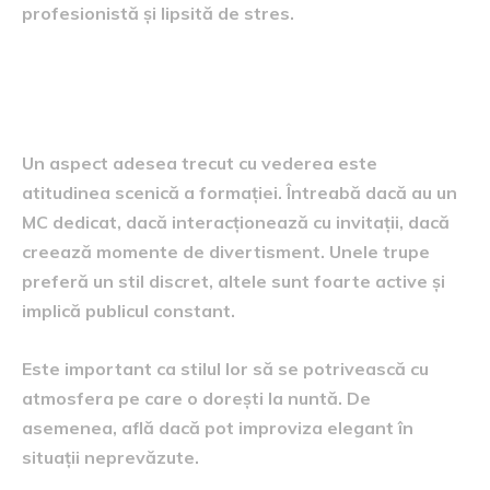
profesionistă și lipsită de stres.
Interacțiunea cu invitații și prezența
scenică
Un aspect adesea trecut cu vederea este
atitudinea scenică a formației. Întreabă dacă au un
MC dedicat, dacă interacționează cu invitații, dacă
creează momente de divertisment. Unele trupe
preferă un stil discret, altele sunt foarte active și
implică publicul constant.
Este important ca stilul lor să se potrivească cu
atmosfera pe care o dorești la nuntă. De
asemenea, află dacă pot improviza elegant în
situații neprevăzute.