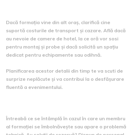
Transportul și cazarea
Dacă formația vine din alt oraș, clarifică cine
suportă costurile de transport și cazare. Află dacă
au nevoie de camere de hotel, la ce oră vor sosi
pentru montaj și probe și dacă solicită un spațiu
dedicat pentru echipamente sau odihnă.
Planificarea acestor detalii din timp te va scuti de
surprize neplăcute și va contribui la o desfășurare
fluentă a evenimentului.
Situații neprevăzute și soluții
Întreabă ce se întâmplă în cazul în care un membru
al formației se îmbolnăvește sau apare o problemă
tehnică. Au soluții de rezervă? Dispun de personal