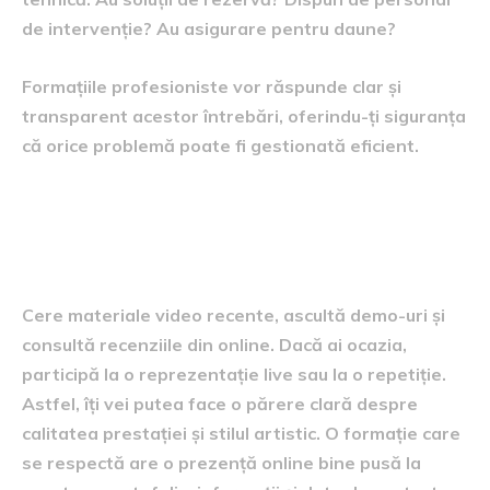
de intervenție? Au asigurare pentru daune?
Formațiile profesioniste vor răspunde clar și
transparent acestor întrebări, oferindu-ți siguranța
că orice problemă poate fi gestionată eficient.
Demo-uri, recenzii și prezență
online
Cere materiale video recente, ascultă demo-uri și
consultă recenziile din online. Dacă ai ocazia,
participă la o reprezentație live sau la o repetiție.
Astfel, îți vei putea face o părere clară despre
calitatea prestației și stilul artistic. O formație care
se respectă are o prezență online bine pusă la