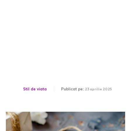
Întrebări de pus unei
formații înainte de a o
angaja pentru nuntă
Stil de viata
Publicat pe:
23 aprilie 2025