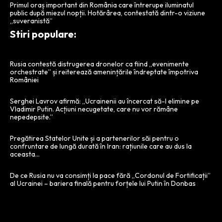
Primul oraș important din România care întrerupe iluminatul
public după miezul nopții. Hotărârea, contestată dintr-o viziune
„suveranistă”
Stiri populare:
Rusia contestă distrugerea dronelor ca fiind „evenimente
orchestrate” și reiterează amenințările îndreptate împotriva
României
Serghei Lavrov afirmă: „Ucrainenii au încercat să-l elimine pe
Vladimir Putin. Acțiuni necugetate, care nu vor rămâne
nepedepsite.”
Pregătirea Statelor Unite și a partenerilor săi pentru o
confruntare de lungă durată în Iran: rațiunile care au dus la
aceasta…
De ce Rusia nu va consimți la pace fără „Cordonul de Fortificații”
al Ucrainei – bariera finală pentru forțele lui Putin în Donbas