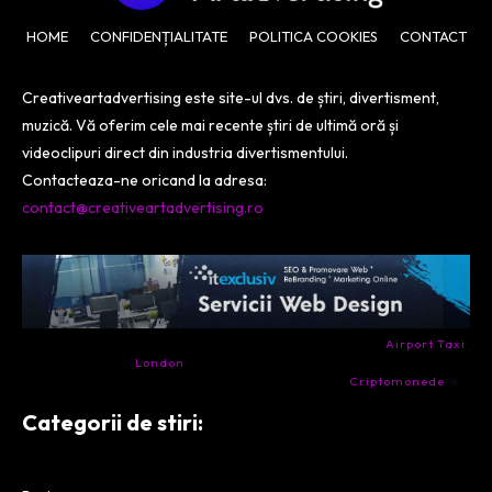
HOME
CONFIDENȚIALITATE
POLITICA COOKIES
CONTACT
Creativeartadvertising este site-ul dvs. de știri, divertisment,
muzică. Vă oferim cele mai recente știri de ultimă oră și
videoclipuri direct din industria divertismentului.
Contacteaza-ne oricand la adresa:
contact@creativeartadvertising.ro
- Ai nevoie de transport aeroport in Anglia? Încearcă
Airport Taxi
London
. Calitate la prețul corect.
- Companie specializata in tranzactionarea de
Criptomonede
si
infrastructura blockchain.
Categorii de stiri: