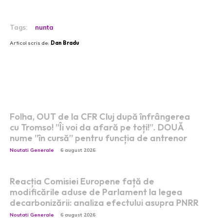
Tags:
nunta
Articol scris de:
Dan Bradu
Postari fresh:
Folha, OUT de la CFR Cluj după înfrângerea
cu Tromso! ”Îi voi da afară pe toți!”. DOUĂ
nume ”în cursă” pentru funcția de antrenor
Noutati Generale
6 august 2026
Reacția Comisiei Europene față de
modificările aduse de Parlament la legea
decarbonizării: analiza efectului asupra PNRR
Noutati Generale
6 august 2026