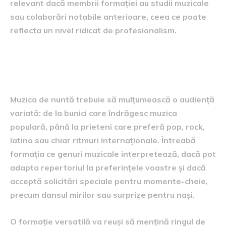
relevant dacă membrii formației au studii muzicale
sau colaborări notabile anterioare, ceea ce poate
reflecta un nivel ridicat de profesionalism.
Repertoriul abordat și flexibilitatea
lui
Muzica de nuntă trebuie să mulțumească o audiență
variată: de la bunici care îndrăgesc muzica
populară, până la prieteni care preferă pop, rock,
latino sau chiar ritmuri internaționale. Întreabă
formația ce genuri muzicale interpretează, dacă pot
adapta repertoriul la preferințele voastre și dacă
acceptă solicitări speciale pentru momente-cheie,
precum dansul mirilor sau surprize pentru nași.
O formație versatilă va reuși să mențină ringul de