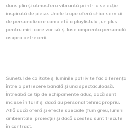
dans plin și atmosfera vibrantă printr-o selecție
inspirată de piese. Unele trupe oferă chiar servicii
de personalizare completă a playlistului, un plus
pentru mirii care vor să-și lase amprenta personală
asupra petrecerii.
Echipamentele de sonorizare și
luminile
Sunetul de calitate și luminile potrivite fac diferența
între o petrecere banală și una spectaculoasă.
Întreabă ce tip de echipamente aduc, dacă sunt
incluse în tarif și dacă au personal tehnic propriu.
Află dacă oferă și efecte speciale (fum greu, lumini
ambientale, proiecții) și dacă acestea sunt trecute
în contract.