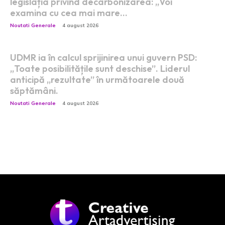
legislația privind decarbonizarea: „Voi
examina cu cea mai mare…
Noutati Generale
4 august 2026
UDMR ia în calcul sprijinirea unui guvern PSD:
„Toate posibilitățile sunt deschise”. Liderul
anticipă „rezultate” în următoarele două
săptămâni.
Noutati Generale
4 august 2026