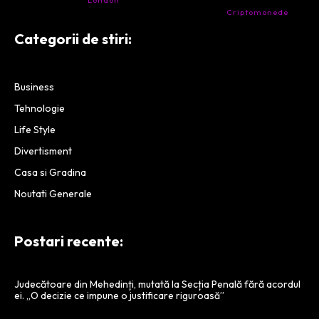
London
. Calitate la prețul corect.
- Companie specializata in tranzactionarea de
Criptomonede
si
infrastructura blockchain.
Categorii de stiri:
Business
Tehnologie
Life Style
Divertisment
Casa si Gradina
Noutati Generale
Postari recente:
Judecătoare din Mehedinți, mutată la Secția Penală fără acordul
ei. „O decizie ce impune o justificare riguroasă”