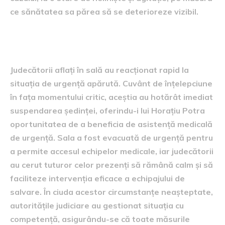
ce sănătatea sa părea să se deterioreze vizibil.
Reacția judecătorilor
Judecătorii aflați în sală au reacționat rapid la
situația de urgență apărută. Cuvânt de înțelepciune
în fața momentului critic, aceștia au hotărât imediat
suspendarea ședinței, oferindu-i lui Horațiu Potra
oportunitatea de a beneficia de asistență medicală
de urgență. Sala a fost evacuată de urgență pentru
a permite accesul echipelor medicale, iar judecătorii
au cerut tuturor celor prezenți să rămână calm și să
faciliteze intervenția eficace a echipajului de
salvare. În ciuda acestor circumstanțe neașteptate,
autoritățile judiciare au gestionat situația cu
competență, asigurându-se că toate măsurile