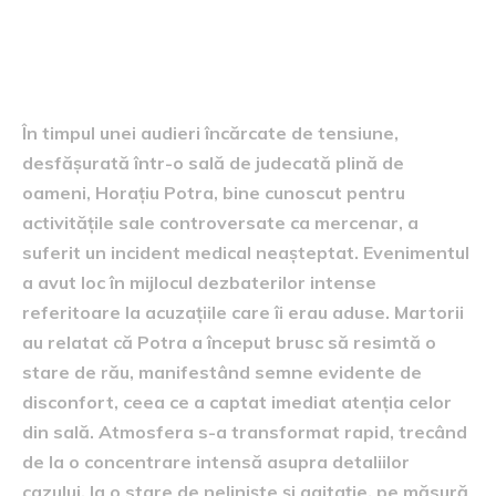
Circumstanțele incidentului
În timpul unei audieri încărcate de tensiune,
desfășurată într-o sală de judecată plină de
oameni, Horațiu Potra, bine cunoscut pentru
activitățile sale controversate ca mercenar, a
suferit un incident medical neașteptat. Evenimentul
a avut loc în mijlocul dezbaterilor intense
referitoare la acuzațiile care îi erau aduse. Martorii
au relatat că Potra a început brusc să resimtă o
stare de rău, manifestând semne evidente de
disconfort, ceea ce a captat imediat atenția celor
din sală. Atmosfera s-a transformat rapid, trecând
de la o concentrare intensă asupra detaliilor
cazului, la o stare de neliniște și agitație, pe măsură