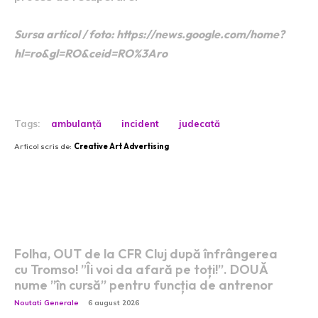
Sursa articol / foto: https://news.google.com/home?
hl=ro&gl=RO&ceid=RO%3Aro
Tags:
ambulanță
incident
judecată
Articol scris de:
Creative Art Advertising
Postari fresh:
Folha, OUT de la CFR Cluj după înfrângerea
cu Tromso! ”Îi voi da afară pe toți!”. DOUĂ
nume ”în cursă” pentru funcția de antrenor
Noutati Generale
6 august 2026