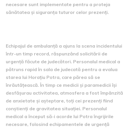
necesare sunt implementate pentru a proteja
sănătatea și siguranța tuturor celor prezenți.
Intervenția ambulanței
Echipajul de ambulanță a ajuns la scena incidentului
într-un timp record, răspunzând solicitării de
urgență făcute de judecători. Personalul medical a
pătruns rapid în sala de judecată pentru a evalua
starea lui Horațiu Potra, care părea să se
înrăutățească. În timp ce medicii și paramedicii își
desfășurau activitatea, atmosfera a fost împânzită
de anxietate și așteptare, toți cei prezenți fiind
conștienți de gravitatea situației. Personalul
medical a început să-i acorde lui Potra îngrijirile
necesare, folosind echipamentele de urgență