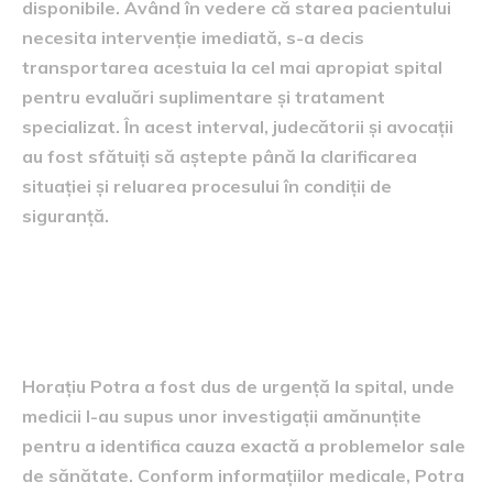
disponibile. Având în vedere că starea pacientului
necesita intervenție imediată, s-a decis
transportarea acestuia la cel mai apropiat spital
pentru evaluări suplimentare și tratament
specializat. În acest interval, judecătorii și avocații
au fost sfătuiți să aștepte până la clarificarea
situației și reluarea procesului în condiții de
siguranță.
Starea de sănătate a lui
Horațiu Potra
Horațiu Potra a fost dus de urgență la spital, unde
medicii l-au supus unor investigații amănunțite
pentru a identifica cauza exactă a problemelor sale
de sănătate. Conform informațiilor medicale, Potra