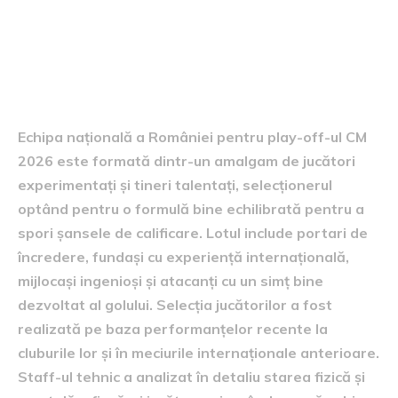
Structura echipei naționale
Echipa națională a României pentru play-off-ul CM
2026 este formată dintr-un amalgam de jucători
experimentați și tineri talentați, selecționerul
optând pentru o formulă bine echilibrată pentru a
spori șansele de calificare. Lotul include portari de
încredere, fundași cu experiență internațională,
mijlocași ingenioși și atacanți cu un simț bine
dezvoltat al golului. Selecția jucătorilor a fost
realizată pe baza performanțelor recente la
cluburile lor și în meciurile internaționale anterioare.
Staff-ul tehnic a analizat în detaliu starea fizică și