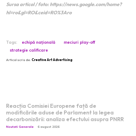
Sursa articol / foto: https://news.google.com/home?
hl=ro&gl=RO&ceid=RO%3Aro
Tags:
echipă națională
meciuri play-off
strategie calificare
Articol scris de:
Creative Art Advertising
Postari fresh:
Reacția Comisiei Europene față de
modificările aduse de Parlament la legea
decarbonizării: analiza efectului asupra PNRR
Noutati Generale
6 august 2026