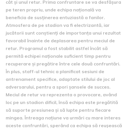
cât și unul retur. Prima confruntare se va desfășura
pe teren propriu, unde echipa națională va
beneficia de susținerea entuziastă a fanilor.
Atmosfera de pe stadion va fi electrizantă, iar
jucătorii sunt conștienți de importanța unui rezultat
favorabil înainte de deplasarea pentru meciul de
retur. Programul a fost stabilit astfel încât să
permită echipei naționale suficient timp pentru
recuperare și pregătire între cele două confruntări.
În plus, staff-ul tehnic a planificat sesiuni de
antrenament specifice, adaptate stilului de joc al
adversarului, pentru a spori șansele de succes.
Meciul de retur va reprezenta o provocare, având
loc pe un stadion dificil, însă echipa este pregătită
să suporte presiunea și să lupte pentru fiecare
mingea. Întreaga națiune va urmări cu mare interes
aceste confruntări, sperând ca echipa să reușească