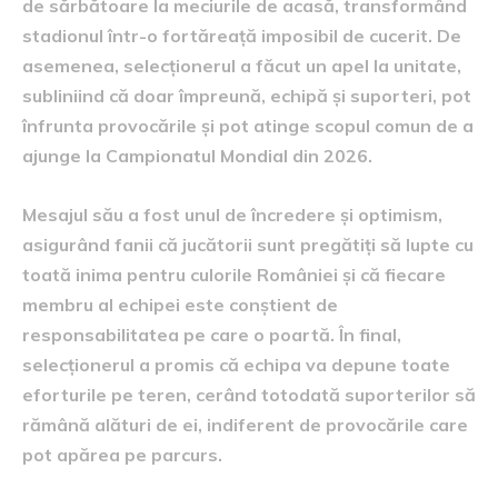
de sărbătoare la meciurile de acasă, transformând
stadionul într-o fortăreață imposibil de cucerit. De
asemenea, selecționerul a făcut un apel la unitate,
subliniind că doar împreună, echipă și suporteri, pot
înfrunta provocările și pot atinge scopul comun de a
ajunge la Campionatul Mondial din 2026.
Mesajul său a fost unul de încredere și optimism,
asigurând fanii că jucătorii sunt pregătiți să lupte cu
toată inima pentru culorile României și că fiecare
membru al echipei este conștient de
responsabilitatea pe care o poartă. În final,
selecționerul a promis că echipa va depune toate
eforturile pe teren, cerând totodată suporterilor să
rămână alături de ei, indiferent de provocările care
pot apărea pe parcurs.