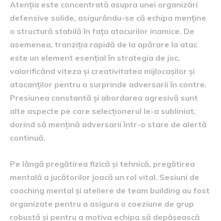
Atenția este concentrată asupra unei organizări
defensive solide, asigurându-se că echipa menține
o structură stabilă în fața atacurilor inamice. De
asemenea, tranziția rapidă de la apărare la atac
este un element esențial în strategia de joc,
valorificând viteza și creativitatea mijlocașilor și
atacanților pentru a surprinde adversarii în contre.
Presiunea constantă și abordarea agresivă sunt
alte aspecte pe care selecționerul le-a subliniat,
dorind să mențină adversarii într-o stare de alertă
continuă.
Pe lângă pregătirea fizică și tehnică, pregătirea
mentală a jucătorilor joacă un rol vital. Sesiuni de
coaching mental și ateliere de team building au fost
organizate pentru a asigura o coeziune de grup
robustă și pentru a motiva echipa să depășească