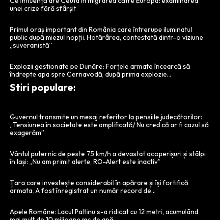
Ce influență are Ceuta în migrarea către Europa: examinarea
unei crize fără sfârșit
Primul oraș important din România care întrerupe iluminatul
public după miezul nopții. Hotărârea, contestată dintr-o viziune
„suveranistă”
Explozii gestionate pe Dunăre: Forțele armate încearcă să
îndrepte apa spre Cernavodă, după prima explozie…
Stiri populare:
Guvernul transmite un mesaj referitor la pensiile judecătorilor:
„Tensiunea în societate este amplificată/ Nu cred că ar fi cazul să
exagerăm”
Vântul puternic de peste 75 km/h a devastat acoperișuri și stâlpi
în Iași: „Nu am primit alerte, RO-Alert este inactiv”
Țara care investește considerabil în apărare și își fortifică
armata. A fost înregistrat un număr record de…
Apele Române: Lacul Paltinu s-a ridicat cu 12 metri, acumulând
mai mult de 10 milioane mc de apă