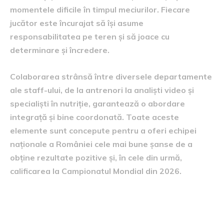
momentele dificile în timpul meciurilor. Fiecare
jucător este încurajat să își asume
responsabilitatea pe teren și să joace cu
determinare și încredere.
Colaborarea strânsă între diversele departamente
ale staff-ului, de la antrenori la analiști video și
specialiști în nutriție, garantează o abordare
integrață și bine coordonată. Toate aceste
elemente sunt concepute pentru a oferi echipei
naționale a României cele mai bune șanse de a
obține rezultate pozitive și, în cele din urmă,
calificarea la Campionatul Mondial din 2026.
Mesajul selecționerului către
fani