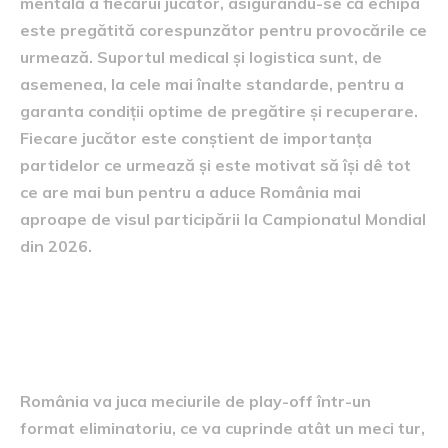
mentală a fiecărui jucător, asigurându-se că echipa
este pregătită corespunzător pentru provocările ce
urmează. Suportul medical și logistica sunt, de
asemenea, la cele mai înalte standarde, pentru a
garanta condiții optime de pregătire și recuperare.
Fiecare jucător este conștient de importanța
partidelor ce urmează și este motivat să își dê tot
ce are mai bun pentru a aduce România mai
aproape de visul participării la Campionatul Mondial
din 2026.
Calendarul meciurilor de play-
off
România va juca meciurile de play-off într-un
format eliminatoriu, ce va cuprinde atât un meci tur,