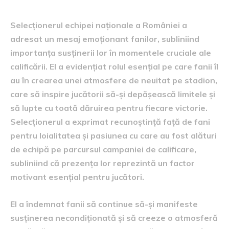
Selecționerul echipei naționale a României a
adresat un mesaj emoționant fanilor, subliniind
importanța susținerii lor în momentele cruciale ale
calificării. El a evidențiat rolul esențial pe care fanii îl
au în crearea unei atmosfere de neuitat pe stadion,
care să inspire jucătorii să-și depășească limitele și
să lupte cu toată dăruirea pentru fiecare victorie.
Selecționerul a exprimat recunoștință față de fani
pentru loialitatea și pasiunea cu care au fost alături
de echipă pe parcursul campaniei de calificare,
subliniind că prezența lor reprezintă un factor
motivant esențial pentru jucători.
El a îndemnat fanii să continue să-și manifeste
susținerea necondiționată și să creeze o atmosferă