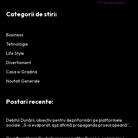
- Companie specializata in tranzactionarea de
Criptomonede
si
infrastructura blockchain.
Categorii de stiri:
Business
Tehnologie
Life Style
Divertisment
Casa si Gradina
Noutati Generale
Postari recente:
Debitul Dunării, obiectiv pentru dezinformări pe platformele
sociale: „S-a evaporat, așa afirmă propaganda proeuropeană”…