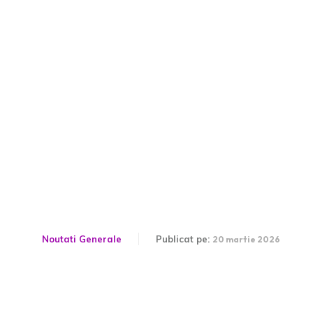
Echipa națională a
României pentru play-off-
ul CM 2026 | FEDERAȚIA
ROMÂNĂ DE FOTBAL
Noutati Generale
Publicat pe:
20 martie 2026