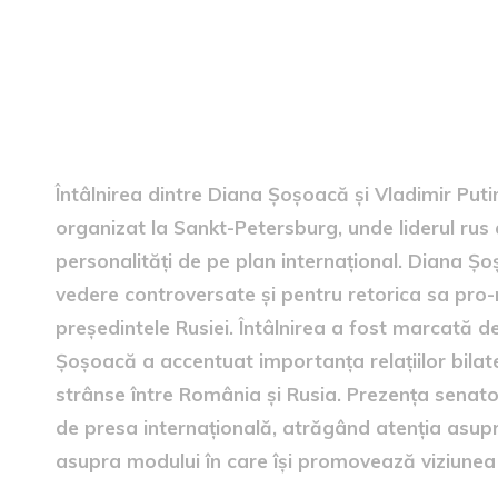
Întâlnirea dintre Șoșoacă și
Întâlnirea dintre Diana Șoșoacă și Vladimir Put
organizat la Sankt-Petersburg, unde liderul rus a
personalități de pe plan internațional. Diana Ș
vedere controversate și pentru retorica sa pro-r
președintele Rusiei. Întâlnirea a fost marcată de
Șoșoacă a accentuat importanța relațiilor bilat
strânse între România și Rusia. Prezența senat
de presa internațională, atrăgând atenția asupra
asupra modului în care își promovează viziunea în