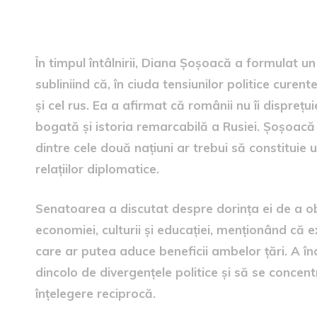
Mesajul senatorului român 
În timpul întâlnirii, Diana Șoșoacă a formulat u
subliniind că, în ciuda tensiunilor politice cure
și cel rus. Ea a afirmat că românii nu îi disprețu
bogată și istoria remarcabilă a Rusiei. Șoșoacă a 
dintre cele două națiuni ar trebui să constituie
relațiilor diplomatice.
Senatoarea a discutat despre dorința ei de a o
economiei, culturii și educației, menționând că
care ar putea aduce beneficii ambelor țări. A î
dincolo de divergențele politice și să se concen
înțelegere reciprocă.