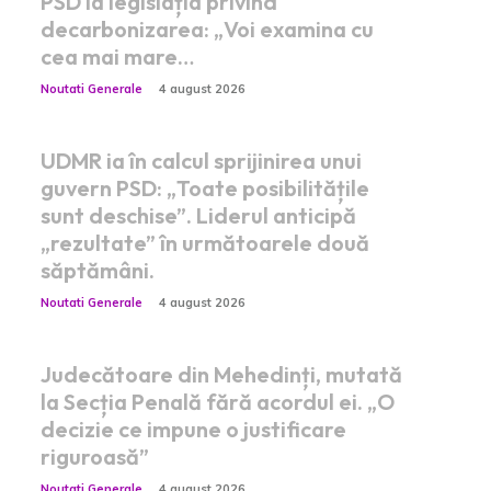
PSD la legislația privind
decarbonizarea: „Voi examina cu
cea mai mare…
Noutati Generale
4 august 2026
UDMR ia în calcul sprijinirea unui
guvern PSD: „Toate posibilitățile
sunt deschise”. Liderul anticipă
„rezultate” în următoarele două
săptămâni.
Noutati Generale
4 august 2026
Judecătoare din Mehedinți, mutată
la Secția Penală fără acordul ei. „O
decizie ce impune o justificare
riguroasă”
Noutati Generale
4 august 2026