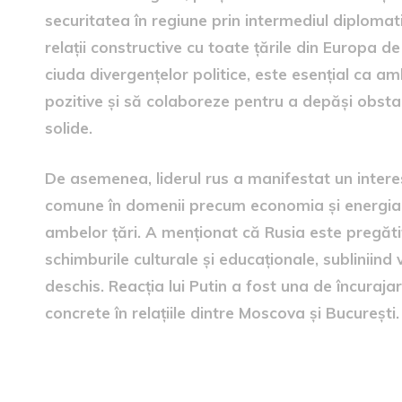
securitatea în regiune prin intermediul diplomati
relații constructive cu toate țările din Europa de
ciuda divergențelor politice, este esențial ca a
pozitive și să colaboreze pentru a depăși obstaco
solide.
De asemenea, liderul rus a manifestat un intere
comune în domenii precum economia și energia,
ambelor țări. A menționat că Rusia este pregătită
schimburile culturale și educaționale, subliniind
deschis. Reacția lui Putin a fost una de încuraj
concrete în relațiile dintre Moscova și București.
Implicatiile discuției pentru