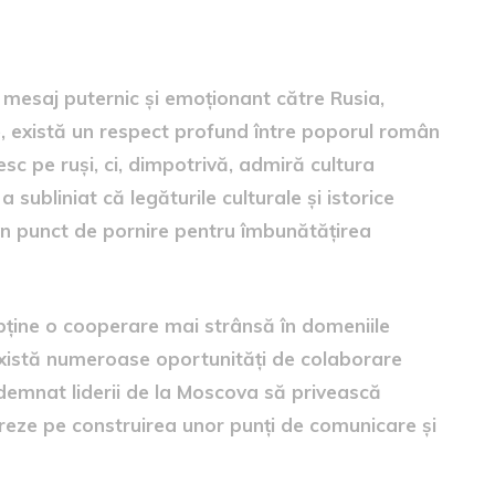
către Rusia
n mesaj puternic și emoționant către Rusia,
nte, există un respect profund între poporul român
iesc pe ruși, ci, dimpotrivă, admiră cultura
subliniat că legăturile culturale și istorice
 un punct de pornire pentru îmbunătățirea
bține o cooperare mai strânsă în domeniile
 există numeroase oportunități de colaborare
ndemnat liderii de la Moscova să privească
treze pe construirea unor punți de comunicare și