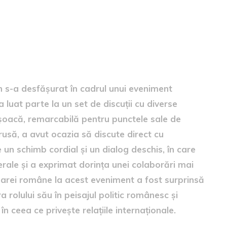
 Putin
in s-a desfășurat în cadrul unui eveniment
 luat parte la un set de discuții cu diverse
oșoacă, remarcabilă pentru punctele sale de
usă, a avut ocazia să discute direct cu
 un schimb cordial și un dialog deschis, în care
erale și a exprimat dorința unei colaborări mai
oarei române la acest eveniment a fost surprinsă
 rolului său în peisajul politic românesc și
 ceea ce privește relațiile internaționale.