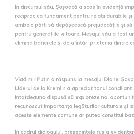
În discursul său, Șoșoacă a scos în evidență imp
reciproc ca fundament pentru relații durabile și
ambele părți să depășească prejudecățile și să
pentru generațiile viitoare. Mesajul său a fost 
elimina barierele și de a întări prietenia dintre c
Reacția lui Vladimir Putin
Vladimir Putin a răspuns la mesajul Dianei Șoșo
Liderul de la Kremlin a apreciat tonul conciliant ș
întotdeauna dispusă să exploreze noi oportunit
recunoscut importanța legăturilor culturale și i
aceste elemente comune ar putea constitui baza
În cadrul dialogului, președintele rus a evidenți