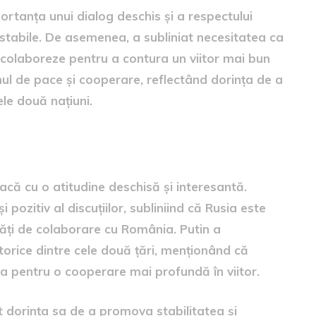
ortanța unui dialog deschis și a respectului
 stabile. De asemenea, a subliniat necesitatea ca
 colaboreze pentru a contura un viitor mai bun
unul de pace și cooperare, reflectând dorința de a
ele două națiuni.
acă cu o atitudine deschisă și interesantă.
i pozitiv al discuțiilor, subliniind că Rusia este
ăți de colaborare cu România. Putin a
storice dintre cele două țări, menționând că
 pentru o cooperare mai profundă în viitor.
at dorința sa de a promova stabilitatea și