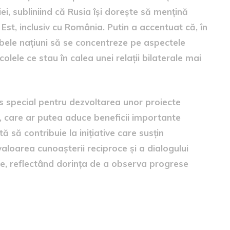
ei, subliniind că Rusia își dorește să mențină
 Est, inclusiv cu România. Putin a accentuat că, în
mbele națiuni să se concentreze pe aspectele
lele ce stau în calea unei relații bilaterale mai
s special pentru dezvoltarea unor proiecte
 care ar putea aduce beneficii importante
 să contribuie la inițiative care susțin
 valoarea cunoașterii reciproce și a dialogului
are, reflectând dorința de a observa progrese
 relațiile româno-ruse