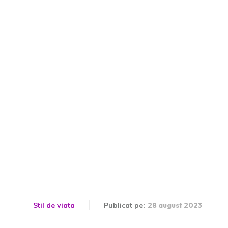
eră bucurii de vară în 
Stil de viata
Publicat pe:
28 august 2023