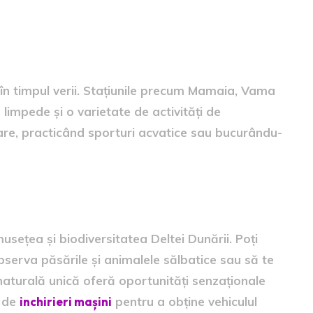
axare și Distracție la Plajă
 în timpul verii. Stațiunile precum Mamaia, Vama
 limpede și o varietate de activități de
are, practicând sporturi acvatice sau bucurându-
într-un Paradis Natural
sețea și biodiversitatea Deltei Dunării. Poți
observa păsările și animalele sălbatice sau să te
naturală unică oferă oportunități senzaționale
ă de
inchirieri mașini
pentru a obține vehiculul