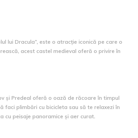
 în Lumea Mitului lui Dracula
l lui Dracula”, este o atracție iconică pe care o
orească, acest castel medieval oferă o privire în
oare și Drumeții în Aer Curat
v și Predeal oferă o oază de răcoare în timpul
ă faci plimbări cu bicicleta sau să te relaxezi în
ta cu peisaje panoramice și aer curat.
evale – O Călătorie în Timp