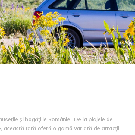
sețile și bogățiile României. De la plajele de
te, această țară oferă o gamă variată de atracții