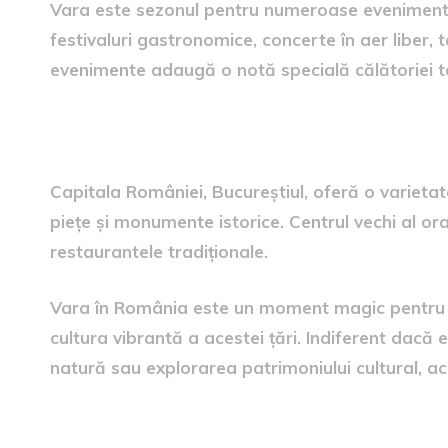
Vara este sezonul pentru numeroase evenimente ș
festivaluri gastronomice, concerte în aer liber, t
evenimente adaugă o notă specială călătoriei tale
8. Bucureștiul – Capitala Pli
Capitala României, Bucureștiul, oferă o varietate
piețe și monumente istorice. Centrul vechi al or
restaurantele tradiționale.
Vara în România este un moment magic pentru a 
cultura vibrantă a acestei țări. Indiferent dacă 
natură sau explorarea patrimoniului cultural, ac
Experimentează Magia Verii în R