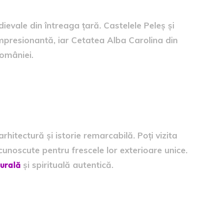
ievale din întreaga țară. Castelele Peleș și
impresionantă, iar Cetatea Alba Carolina din
României.
ce – Patrimoniu Cultural și
rhitectură și istorie remarcabilă. Poți vizita
unoscute pentru frescele lor exterioare unice.
turală
și spirituală autentică.
 – Atmosferă Plină de Viață