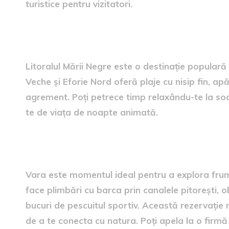
turistice pentru vizitatori.
1. Litoralul Mării Negre – Rel
Litoralul Mării Negre este o destinație populară
Veche și Eforie Nord oferă plaje cu nisip fin, apă
agrement. Poți petrece timp relaxându-te la so
te de viața de noapte animată.
2. Delta Dunării – Aventură 
Vara este momentul ideal pentru a explora frumu
face plimbări cu barca prin canalele pitorești, 
bucuri de pescuitul sportiv. Această rezervație 
de a te conecta cu natura. Poți apela la o firm