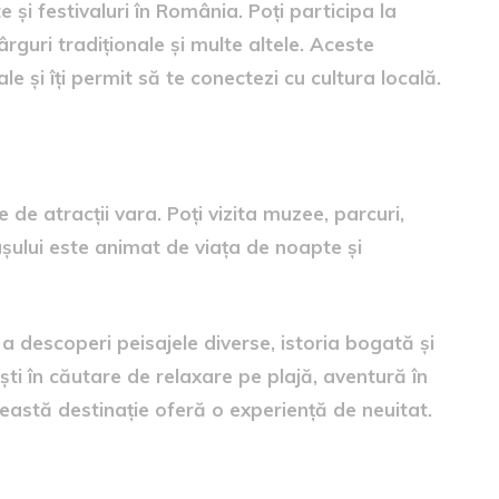
i festivaluri în România. Poți participa la
ârguri tradiționale și multe altele. Aceste
 și îți permit să te conectezi cu cultura locală.
nă de Viață
 de atracții vara. Poți vizita muzee, parcuri,
așului este animat de viața de noapte și
descoperi peisajele diverse, istoria bogată și
ești în căutare de relaxare pe plajă, aventură în
eastă destinație oferă o experiență de neuitat.
omânia: Motive Pentru a Alege