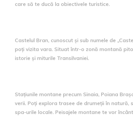
care să te ducă la obiectivele turistice.
3. Castelul Bran – O Excursie
Castelul Bran, cunoscut și sub numele de „Castelu
poți vizita vara. Situat într-o zonă montană pit
istorie și miturile Transilvaniei.
4. Stațiunile de Munte – Răc
Stațiunile montane precum Sinaia, Poiana Brașo
verii. Poți explora trasee de drumeții în natură, s
spa-urile locale. Peisajele montane te vor încân
5. Castelele și Cetățile Medi