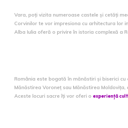
Vara, poți vizita numeroase castele și cetăți med
Corvinilor te vor impresiona cu arhitectura lor 
Alba Iulia oferă o privire în istoria complexă a 
6. Mănăstirile și Biserici Uni
Spiritual
România este bogată în mănăstiri și biserici cu a
Mănăstirea Voroneț sau Mănăstirea Moldovița, c
Aceste locuri sacre îți vor oferi o
experiență cul
7. Evenimente și Festivaluri