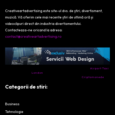
Creativeartadvertising este site-ul dvs. de știri, divertisment,
muzică. Vă oferim cele mai recente știri de ultimă oră și
videoclipuri direct din industria divertismentului.
Contacteaza-ne oricand la adresa:
contact@creativeartadvertising.ro
- Ai nevoie de transport aeroport in Anglia? Încearcă
Airport Taxi
London
. Calitate la prețul corect.
- Companie specializata in tranzactionarea de
Criptomonede
si
infrastructura blockchain.
Categorii de stiri:
Business
Tehnologie