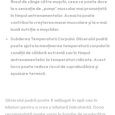
fluxul de sânge către mușchi, ceea ce poate duce
la o senzație de „pump” muscular mai pronunțată
în timpul antrenamentelor. Aceasta poate
contribui la creșterea masei musculare și la o mai
bună nutriție a mușchilor.
Scăderea Temperaturii Corpului
: Glicerolul pudră
poate ajuta la menținerea temperaturii corpului în
condiții de căldură extremă sau în timpul
antrenamentelor la temperaturi ridicate. Acest
lucru poate reduce riscul de supraîncălzire și
epuizare termică.
Cum Să Folosești Glicerolul Pudră:
Glicerolul pudră poate fi adăugat în apă sau în
băuturi pentru a crea o băutură hidratantă. Doza
recomandată poate varia în funcție de producător