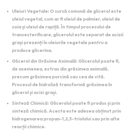
Uleiuri Vegetale
: O sursă comună de glicerol este
uleiul vegetal, cum ar fi uleiul de palmier, uleiul de
soia și uleiul de rapiță. În timpul procesului de
transesterificare, glicerolul este separat de acizii
grași prezenți în uleiurile vegetale pentru a
produce glicerina.
Glicerol din Grăsime Animală
: Glicerolul poate fi,
de asemenea, extras din grăsimea animală,
precum grăsimea porcină sau cea de vită.
Procesul de hidroliză transformă grăsimea în
glicerol și acizi grași.
Sinteză Chimică
: Glicerolul poate fi produs și prin
sinteză chimică. Acesta este adesea obținut prin
hidrogenarea propan-1,2,3-triolului sau prin alte
reacții chimice.