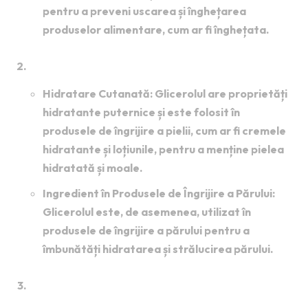
pentru a preveni uscarea și înghețarea
produselor alimentare, cum ar fi înghețata.
Industria Cosmetică
:
Hidratare Cutanată
: Glicerolul are proprietăți
hidratante puternice și este folosit în
produsele de îngrijire a pielii, cum ar fi cremele
hidratante și loțiunile, pentru a menține pielea
hidratată și moale.
Ingredient în Produsele de Îngrijire a Părului
:
Glicerolul este, de asemenea, utilizat în
produsele de îngrijire a părului pentru a
îmbunătăți hidratarea și strălucirea părului.
Industria Farmaceutică