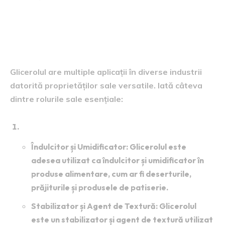
Rolul Glicerolului în Diverse
Industrii:
Glicerolul are multiple aplicații în diverse industrii
datorită proprietăților sale versatile. Iată câteva
dintre rolurile sale esențiale:
Industria Alimentară
:
Îndulcitor și Umidificator
: Glicerolul este
adesea utilizat ca îndulcitor și umidificator în
produse alimentare, cum ar fi deserturile,
prăjiturile și produsele de patiserie.
Stabilizator și Agent de Textură
: Glicerolul
este un stabilizator și agent de textură utilizat