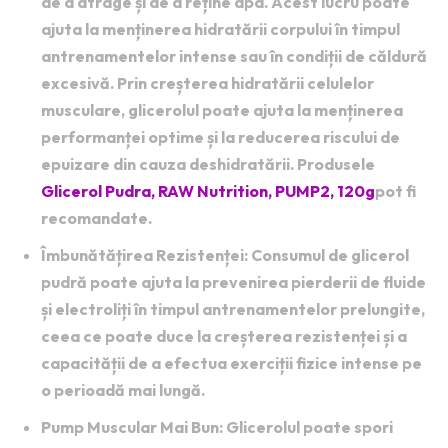
de a atrage și de a reține apa. Acest lucru poate
ajuta la menținerea hidratării corpului în timpul
antrenamentelor intense sau în condiții de căldură
excesivă. Prin creșterea hidratării celulelor
musculare, glicerolul poate ajuta la menținerea
performanței optime și la reducerea riscului de
epuizare din cauza deshidratării. Produsele
Glicerol Pudra, RAW Nutrition, PUMP2, 120g
pot fi
recomandate.
Îmbunătățirea Rezistenței
: Consumul de glicerol
pudră poate ajuta la prevenirea pierderii de fluide
și electroliți în timpul antrenamentelor prelungite,
ceea ce poate duce la creșterea rezistenței și a
capacității de a efectua exerciții fizice intense pe
o perioadă mai lungă.
Pump Muscular Mai Bun
: Glicerolul poate spori