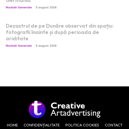
Germania
Noutati Generale
5 august 2026
Dezastrul de pe Dunăre observat din spațiu:
fotografii înainte și după perioada de
ariditate
Noutati Generale
5 august 2026
HOME
CONFIDENȚIALITATE
POLITICA COOKIES
CONTACT