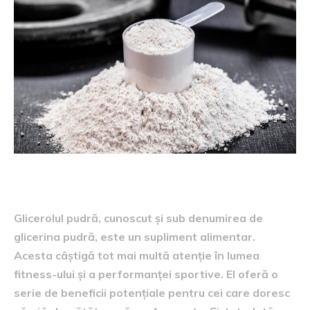
Glicerolul pudră, cunoscut și sub denumirea de
glicerina pudră, este un supliment alimentar.
Acesta câștigă tot mai multă atenție în lumea
fitness-ului și a performanței sportive. El oferă o
serie de beneficii potențiale pentru cei care doresc