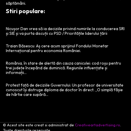
săptămâni.
Stiri populare:
Nicușor Dan vrea să ia deciziile privind numirile la conducerea SRI
și SIE și va purta discuții cu PSD / Prioritățile liderului țării
Traian Băsescu: Aș cere acum sprijinul Fondului Monetar
Internațional pentru economia României.
România, în stare de alertă din cauza caniculei: cod roșu pentru
trei județe începând de duminică. Regiunile influențate și
informații…
Protest față de deciziile Guvernului: Un profesor de universitate
cunoscut își distruge diploma de doctor în direct. „O simplă fâșie
de hârtie care supără...
© Acest site este creat si administrat de
Creativeartadvertising.ro
.
Toate drepturile rezervate.