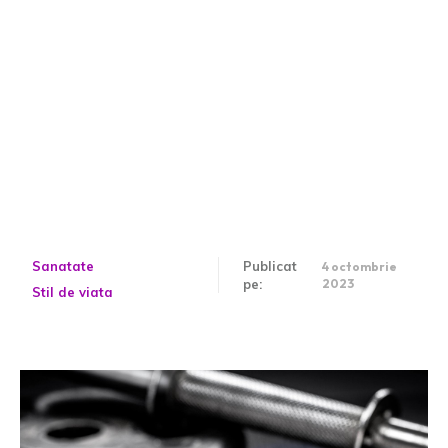
De ce să iei glicerol pudră.
Beneficii și utilizări
Sanatate
Publicat
4 octombrie
pe:
2023
Stil de viata