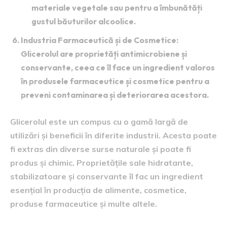
materiale vegetale sau pentru a îmbunătăți
gustul băuturilor alcoolice.
Industria Farmaceutică și de Cosmetice
:
Glicerolul are proprietăți antimicrobiene și
conservante, ceea ce îl face un ingredient valoros
în produsele farmaceutice și cosmetice pentru a
preveni contaminarea și deteriorarea acestora.
Glicerolul este un compus cu o gamă largă de
utilizări și beneficii în diferite industrii. Acesta poate
fi extras din diverse surse naturale și poate fi
produs și chimic. Proprietățile sale hidratante,
stabilizatoare și conservante îl fac un ingredient
esențial în producția de alimente, cosmetice,
produse farmaceutice și multe altele.