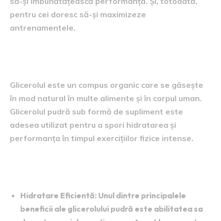
să-și îmbunătățească performanța. Și, totodată,
pentru cei doresc să-și maximizeze
antrenamentele.
Ce Este Glicerolul Pudră?
Glicerolul este un compus organic care se găsește
în mod natural în multe alimente și în corpul uman.
Glicerolul pudră sub formă de supliment este
adesea utilizat pentru a spori hidratarea și
performanța în timpul exercițiilor fizice intense.
Beneficiile Glicerolului Pudră:
Hidratare Eficientă
: Unul dintre principalele
beneficii ale glicerolului pudră este abilitatea sa