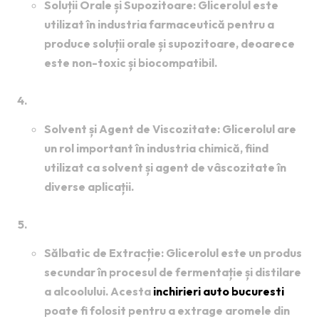
Soluții Orale și Supozitoare
: Glicerolul este
utilizat în industria farmaceutică pentru a
produce soluții orale și supozitoare, deoarece
este non-toxic și biocompatibil.
Industria Chimică
:
Solvent și Agent de Viscozitate
: Glicerolul are
un rol important în industria chimică, fiind
utilizat ca solvent și agent de vâscozitate în
diverse aplicații.
Industria Băuturilor Alcoolice
:
Sălbatic de Extracție
: Glicerolul este un produs
secundar în procesul de fermentație și distilare
a alcoolului. Acesta
inchirieri auto bucuresti
poate fi folosit pentru a extrage aromele din