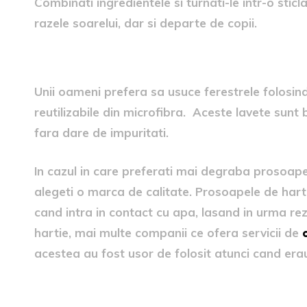
Combinati ingredientele si turnati-le intr-o sticla
razele soarelui, dar si departe de copii.
4. Folositi o carpa din microfibra
Unii oameni prefera sa usuce ferestrele folosind z
reutilizabile din microfibra. Aceste lavete sunt 
fara dare de impuritati.
In cazul in care preferati mai degraba prosoap
alegeti o marca de calitate. Prosoapele de harti
cand intra in contact cu apa, lasand in urma rez
hartie, mai multe companii ce ofera servicii de
acestea au fost usor de folosit atunci cand er
5. Evitati sa folositi racle