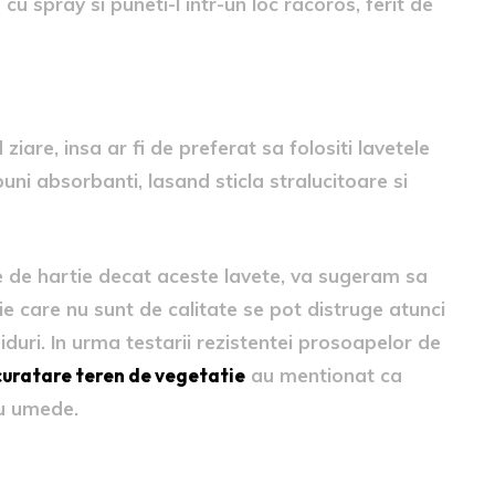
 cu spray si puneti-l intr-un loc racoros, ferit de
iare, insa ar fi de preferat sa folositi lavetele
buni absorbanti, lasand sticla stralucitoare si
e de hartie decat aceste lavete, va sugeram sa
e care nu sunt de calitate se pot distruge atunci
iduri. In urma testarii rezistentei prosoapelor de
curatare teren de vegetatie
au mentionat ca
au umede.
ta.