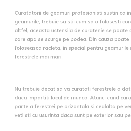
Curatatorii de geamuri profesionisti sustin ca i
geamurile, trebuie sa stii cum sa o folosesti cor
altfel, aceasta ustensila de curatenie se poate d
care apa se scurge pe podea. Din cauza poate 
foloseasca racleta, in special pentru geamurile 
ferestrele mai mari.
6. Tehnica
Nu trebuie decat sa va curatati ferestrele o dat
daca impartiti locul de munca. Atunci cand curat
parte a ferestrei pe orizontala si cealalta pe v
veti sti cu usurinta daca sunt pe exterior sau pe 