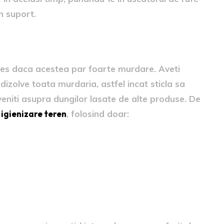
n suport.
 de curatare
ales daca acestea par foarte murdare. Aveti
izolve toata murdaria, astfel incat sticla sa
veniti asupra dungilor lasate de alte produse. De
e
igienizare teren
, folosind doar: