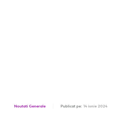
m se pot curata ferestre
Noutati Generale
Publicat pe:
14 iunie 2024