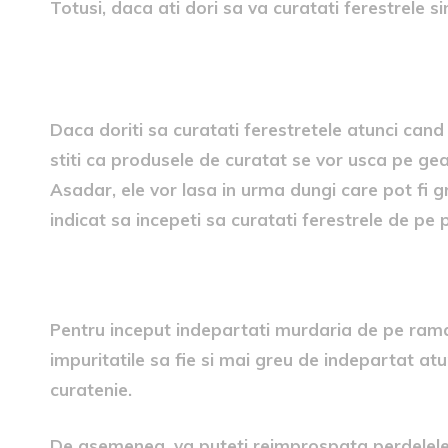
Totusi, daca ati dori sa va curatati ferestrele si
1. Zilele uscate sau innorat
Daca doriti sa curatati ferestretele atunci cand
stiti ca produsele de curatat se vor usca pe geam
Asadar, ele vor lasa in urma dungi care pot fi g
indicat sa incepeti sa curatati ferestrele de pe
2. Indepartati mai intai murdari
Pentru inceput indepartati murdaria de pe rama 
impuritatile sa fie si mai greu de indepartat a
curatenie.
De asemenea, va puteti reimprospata perdelele i