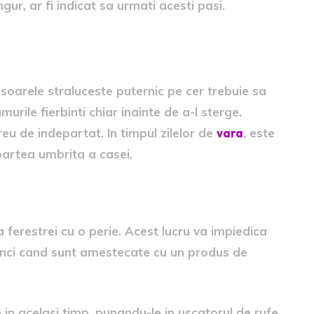
ngur, ar fi indicat sa urmati acesti pasi.
e sunt cele mai bune
 soarele straluceste puternic pe cer trebuie sa
urile fierbinti chiar inainte de a-l sterge.
reu de indepartat. In timpul zilelor de
vara
, este
 partea umbrita a casei.
a si praful
ferestrei cu o perie. Acest lucru va impiedica
tunci cand sunt amestecate cu un produs de
n acelasi timp, punandu-le in uscatorul de rufe