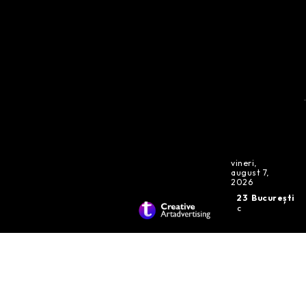
vineri,
august 7,
2026
23
București
C