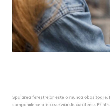
Spalarea ferestrelor este o munca obositoare. 
companiile ce ofera servicii de curatenie. Prin