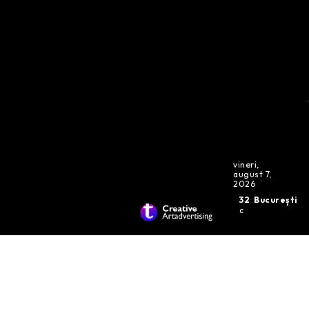
vineri,
august 7,
2026
32
București
C