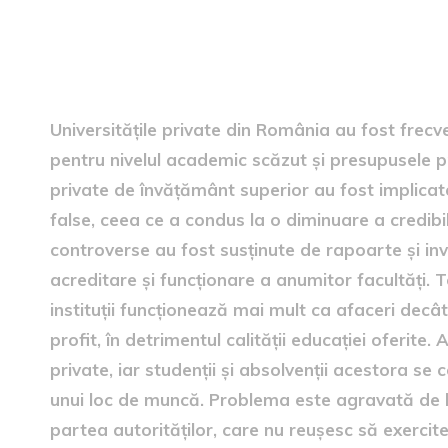
Controversele din jurul univ
Universitățile private din România au fost frecve
pentru nivelul academic scăzut și presupusele pract
private de învățământ superior au fost implicat
false, ceea ce a condus la o diminuare a credibili
controverse au fost susținute de rapoarte și inve
acreditare și funcționare a anumitor facultăți. 
instituții funcționează mai mult ca afaceri decâ
profit, în detrimentul calității educației oferite.
private, iar studenții și absolvenții acestora se
unui loc de muncă. Problema este agravată de lip
partea autorităților, care nu reușesc să exercite