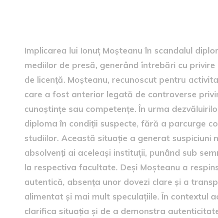
Implicarea lui Ionuț Moștea
Implicarea lui Ionuț Moșteanu în scandalul diplom
mediilor de presă, generând întrebări cu privire 
de licență. Moșteanu, recunoscut pentru activitat
care a fost anterior legată de controverse priv
cunoștințe sau competențe. În urma dezvăluirilor
diploma în condiții suspecte, fără a parcurge 
studiilor. Această situație a generat suspiciuni 
absolvenți ai aceleași instituții, punând sub sem
la respectiva facultate. Deși Moșteanu a respins
autentică, absența unor dovezi clare și a transp
alimentat și mai mult speculațiile. În contextul
clarifica situația și de a demonstra autenticitat