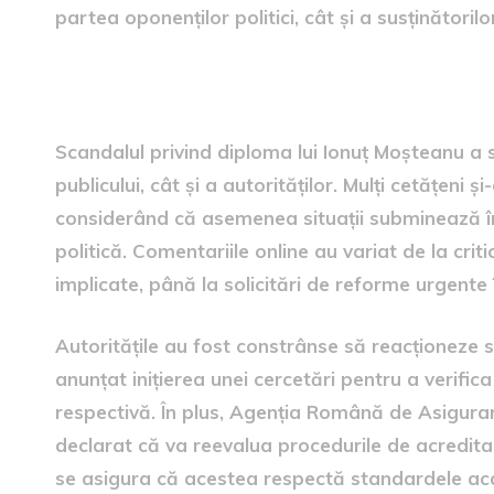
partea oponenților politici, cât și a susținătorilor
Reacțiile publicului și ale au
Scandalul privind diploma lui Ionuț Moșteanu a s
publicului, cât și a autorităților. Mulți cetățeni 
considerând că asemenea situații subminează înc
politică. Comentariile online au variat de la criti
implicate, până la solicitări de reforme urgente
Autoritățile au fost constrânse să reacționeze s
anunțat inițierea unei cercetări pentru a verific
respectivă. În plus, Agenția Română de Asigurar
declarat că va reevalua procedurile de acreditare
se asigura că acestea respectă standardele a