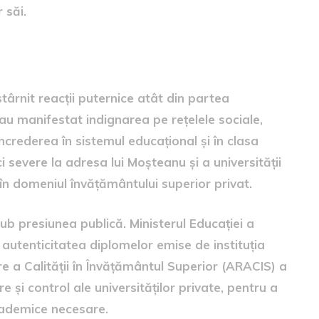
 săi.
torităților
târnit reacții puternice atât din partea
și-au manifestat indignarea pe rețelele sociale,
rederea în sistemul educațional și în clasa
ci severe la adresa lui Moșteanu și a universității
 în domeniul învățământului superior privat.
ub presiunea publică. Ministerul Educației a
a autenticitatea diplomelor emise de instituția
e a Calității în Învățământul Superior (ARACIS) a
 și control ale universităților private, pentru a
cademice necesare.