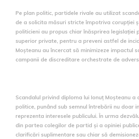
Pe plan politic, partidele rivale au utilizat scan
de a solicita măsuri stricte împotriva corupției ș
politicieni au propus chiar înăsprirea legislației
superior private, pentru a preveni astfel de inciden
Moșteanu au încercat să minimizeze impactul sc
campanii de discreditare orchestrate de adversari
Impactul scandalului asupra 
Scandalul privind diploma lui Ionuț Moșteanu a 
politice, punând sub semnul întrebării nu doar in
reprezenta interesele publicului. În urma dezvăl
din partea colegilor de partid și a opiniei public
clarificări suplimentare sau chiar să demisionez