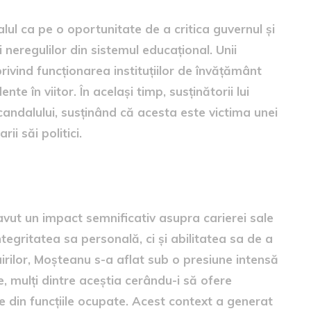
dalul ca pe o oportunitate de a critica guvernul și
i neregulilor din sistemul educațional. Unii
 privind funcționarea instituțiilor de învățământ
te în viitor. În același timp, susținătorii lui
andalului, susținând că acesta este victima unei
i săi politici.
carierei politice
avut un impact semnificativ asupra carierei sale
tegritatea sa personală, ci și abilitatea sa de a
uirilor, Moșteanu s-a aflat sub o presiune intensă
e, mulți dintre aceștia cerându-i să ofere
e din funcțiile ocupate. Acest context a generat