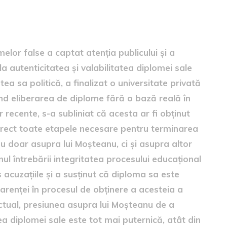
nu în scandal
elor false a captat atenția publicului și a
la autenticitatea și valabilitatea diplomei sale
ea sa politică, a finalizat o universitate privată
ind eliberarea de diplome fără o bază reală în
 recente, s-a subliniat că acesta ar fi obținut
corect toate etapele necesare pentru terminarea
nu doar asupra lui Moșteanu, ci și asupra altor
nul întrebării integritatea procesului educațional
 acuzațiile și a susținut că diploma sa este
arenței în procesul de obținere a acesteia a
 actual, presiunea asupra lui Moșteanu de a
ea diplomei sale este tot mai puternică, atât din