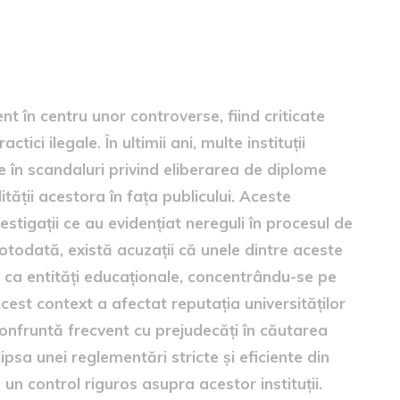
ersităților private
nt în centru unor controverse, fiind criticate
ici ilegale. În ultimii ani, multe instituții
e în scandaluri privind eliberarea de diplome
tății acestora în fața publicului. Aceste
stigații ce au evidențiat nereguli în procesul de
Totodată, există acuzații că unele dintre aceste
t ca entități educaționale, concentrându-se pe
 Acest context a afectat reputația universităților
 confruntă frecvent cu prejudecăți în căutarea
sa unei reglementări stricte și eficiente din
 un control riguros asupra acestor instituții.