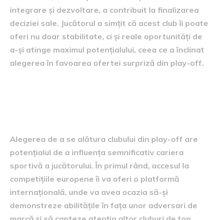
integrare și dezvoltare, a contribuit la finalizarea
deciziei sale. Jucătorul a simțit că acest club îi poate
oferi nu doar stabilitate, ci și reale oportunități de
a-și atinge maximul potențialului, ceea ce a înclinat
alegerea în favoarea ofertei surpriză din play-off.
Impactul asupra carierei sale
sportive
Alegerea de a se alătura clubului din play-off are
potențialul de a influența semnificativ cariera
sportivă a jucătorului. În primul rând, accesul la
competițiile europene îi va oferi o platformă
internațională, unde va avea ocazia să-și
demonstreze abilitățile în fața unor adversari de
marcă și să capteze atenția altor cluburi de top.