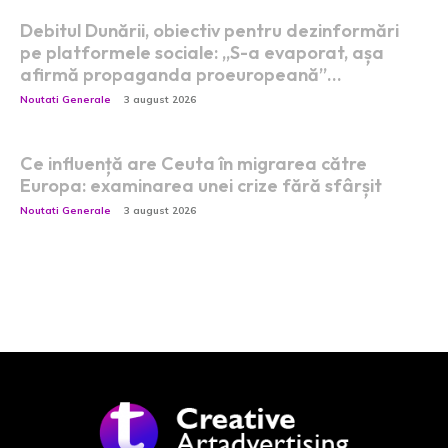
Debitul Dunării, obiectiv pentru dezinformări
pe platformele sociale: „S-a evaporat, așa
afirmă propaganda proeuropeană”…
Noutati Generale
3 august 2026
Ce influență are Ceuta în migrarea către
Europa: examinarea unei crize fără sfârșit
Noutati Generale
3 august 2026