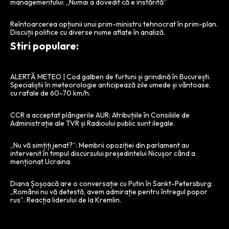
managementului: „Numai a dovedit că e înstărită”
Reîntoarcerea opțiunii unui prim-ministru tehnocrat în prim-plan.
Discuții politice cu diverse nume aflate în analiză.
Stiri populare:
ALERTĂ METEO | Cod galben de furtuni și grindină în București.
Specialiștii în meteorologie anticipează zile umede și vântoase,
cu rafale de 60-70 km/h.
CCR a acceptat plângerile AUR: Atribuțiile în Consiliile de
Administrație ale TVR și Radioului public sunt ilegale.
„Nu vă simțiți jenat?”: Membrii opoziției din parlament au
intervenit în timpul discursului președintelui Nicușor când a
menționat Ucraina
Diana Șoșoacă are o conversație cu Putin în Sankt-Petersburg:
„Românii nu vă detestă, avem admirație pentru întregul popor
rus”. Reacția liderului de la Kremlin.