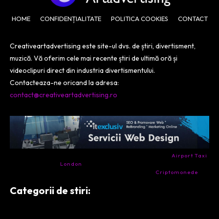
HOME
CONFIDENȚIALITATE
POLITICA COOKIES
CONTACT
Creativeartadvertising este site-ul dvs. de știri, divertisment,
muzică. Vă oferim cele mai recente știri de ultimă oră și
videoclipuri direct din industria divertismentului.
Contacteaza-ne oricand la adresa:
contact@creativeartadvertising.ro
- Ai nevoie de transport aeroport in Anglia? Încearcă
Airport Taxi
London
. Calitate la prețul corect.
- Companie specializata in tranzactionarea de
Criptomonede
si
infrastructura blockchain.
Categorii de stiri: