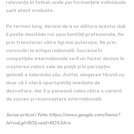
relevanța în fotbal, unde performanțele individuale
sunt atent evaluate.
Pe termen lung, decizia de a se alătura acestui club
îi poate deschide noi oportunități profesionale, fie
prin transferuri către ligi mai puternice, fie prin
convocări la echipa națională. Succesul în
competițiile internaționale va fi un factor decisiv în
creșterea valorii sale de piață și în percepția
globală a talentului său. Astfel, alegerea făcută nu
doar că îi oferă oportunități imediate de
dezvoltare, dar îi și pavează calea către o carieră
de succes și recunoaștere internațională.
Sursa articol / foto: https://news.google.com/home?
hl=ro&gl=RO&ceid=RO%3Aro