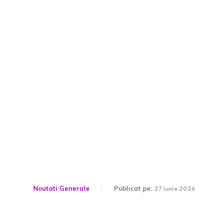
Credea că va face parte
din U Cluj, dar există riscul
să fie tentat de o altă
echipă din play-off: „Îmi
doresc să joc”
Noutati Generale
Publicat pe:
27 iunie 2026