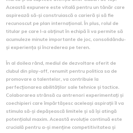
Această expunere este vitală pentru un tânăr care
aspirează să-și construiască o carieră și să fie
recunoscut pe plan internațional. În plus, rolul de
titular pe care l-a obținut în echipă îi va permite să
acumuleze minute importante de joc, consolidându-
și experiența și încrederea pe teren.
În al doilea rând, mediul de dezvoltare oferit de
clubul din play-off, renumit pentru politica sa de
promovare a talentelor, va contribuie la
perfecționarea abilităților sale tehnice și tactice.
Colaborarea strânsă cu antrenori experimentați și
coechipieri care împărtășesc aceleași aspirații îl va
stimula să-și depășească limitele și să își atingă
potențialul maxim. Această evoluție continuă este
crucială pentru a-și menține competitivitatea și