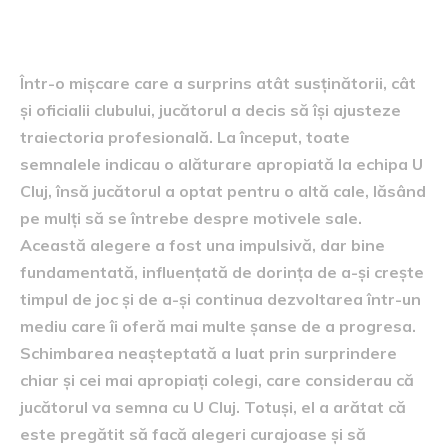
jucătorului
Într-o mișcare care a surprins atât susținătorii, cât
și oficialii clubului, jucătorul a decis să își ajusteze
traiectoria profesională. La început, toate
semnalele indicau o alăturare apropiată la echipa U
Cluj, însă jucătorul a optat pentru o altă cale, lăsând
pe mulți să se întrebe despre motivele sale.
Această alegere a fost una impulsivă, dar bine
fundamentată, influențată de dorința de a-și crește
timpul de joc și de a-și continua dezvoltarea într-un
mediu care îi oferă mai multe șanse de a progresa.
Schimbarea neașteptată a luat prin surprindere
chiar și cei mai apropiați colegi, care considerau că
jucătorul va semna cu U Cluj. Totuși, el a arătat că
este pregătit să facă alegeri curajoase și să