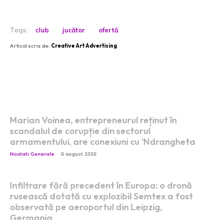
Tags:
club
jucător
ofertă
Articol scris de:
Creative Art Advertising
Postari fresh:
Marian Voinea, entrepreneurul reținut în
scandalul de corupție din sectorul
armamentului, are conexiuni cu ‘Ndrangheta
Noutati Generale
6 august 2026
Infiltrare fără precedent în Europa: o dronă
rusească dotată cu explozibil Semtex a fost
observată pe aeroportul din Leipzig,
Germania