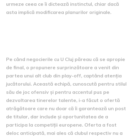
urmeze ceea ce îi dictează instinctul, chiar dacă
asta implică modificarea planurilor originale.
Oferta neașteptată din play-
off
Pe când negocierile cu U Cluj păreau că se apropie
de final, o propunere surprinzătoare a venit din
partea unui alt club din play-off, captând atenția
jucătorului. Această echipă, cunoscută pentru stilul
său de joc ofensiv și pentru accentul pus pe
dezvoltarea tinerelor talente, i-a făcut o ofertă
atrăgătoare care nu doar că îi garantează un post
de titular, dar include și oportunitatea de a
participa la competiții europene. Oferta a fost
deloc anticipată, mai ales că clubul respectiv nu a