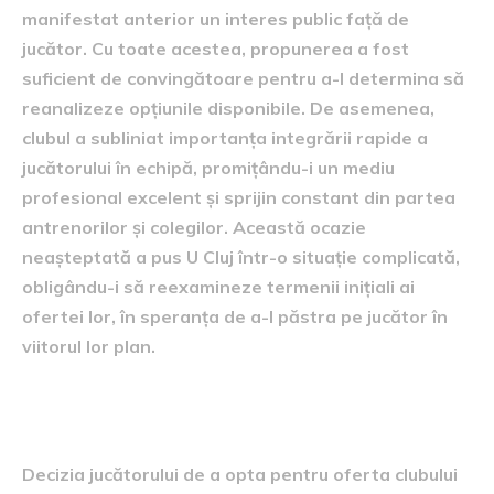
manifestat anterior un interes public față de
jucător. Cu toate acestea, propunerea a fost
suficient de convingătoare pentru a-l determina să
reanalizeze opțiunile disponibile. De asemenea,
clubul a subliniat importanța integrării rapide a
jucătorului în echipă, promițându-i un mediu
profesional excelent și sprijin constant din partea
antrenorilor și colegilor. Această ocazie
neașteptată a pus U Cluj într-o situație complicată,
obligându-i să reexamineze termenii inițiali ai
ofertei lor, în speranța de a-l păstra pe jucător în
viitorul lor plan.
Motivele alegerii sale
Decizia jucătorului de a opta pentru oferta clubului