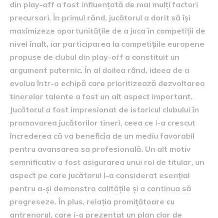
din play-off a fost influențată de mai mulți factori
precursori. În primul rând, jucătorul a dorit să își
maximizeze oportunitățile de a juca în competiții de
nivel înalt, iar participarea la competițiile europene
propuse de clubul din play-off a constituit un
argument puternic. În al doilea rând, ideea de a
evolua într-o echipă care prioritizează dezvoltarea
tinerelor talente a fost un alt aspect important.
Jucătorul a fost impresionat de istoricul clubului în
promovarea jucătorilor tineri, ceea ce i-a crescut
încrederea că va beneficia de un mediu favorabil
pentru avansarea sa profesională. Un alt motiv
semnificativ a fost asigurarea unui rol de titular, un
aspect pe care jucătorul l-a considerat esențial
pentru a-și demonstra calitățile și a continua să
progreseze. În plus, relația promițătoare cu
antrenorul, care i-a prezentat un plan clar de