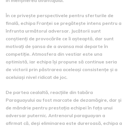
în menținerea avantajului.
În ce privește perspectivele pentru sferturile de
finală, echipa Franței se pregătește intens pentru a
înfrunta următorul adversar. Jucătorii sunt
conștienți de provocările ce îi așteaptă, dar sunt
motivați de șansa de a avansa mai departe în
competiție. Atmosfera din vestiar este una
optimistă, iar echipa își propune să continue seria
de victorii prin păstrarea aceleași consistențe și a
aceluiași nivel ridicat de joc.
De partea cealaltă, reacțiile din tabăra
Paraguayului au fost marcate de dezamăgire, dar și
de mândrie pentru prestația echipei în fața unui
adversar puternic. Antrenorul paraguayan a
afirmat că, deși eliminarea este dureroasă, echipa a