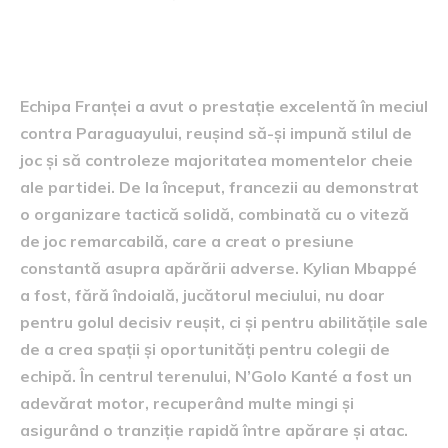
Performanța echipei Franței
Echipa Franței a avut o prestație excelentă în meciul
contra Paraguayului, reușind să-și impună stilul de
joc și să controleze majoritatea momentelor cheie
ale partidei. De la început, francezii au demonstrat
o organizare tactică solidă, combinată cu o viteză
de joc remarcabilă, care a creat o presiune
constantă asupra apărării adverse. Kylian Mbappé
a fost, fără îndoială, jucătorul meciului, nu doar
pentru golul decisiv reușit, ci și pentru abilitățile sale
de a crea spații și oportunități pentru colegii de
echipă. În centrul terenului, N’Golo Kanté a fost un
adevărat motor, recuperând multe mingi și
asigurând o tranziție rapidă între apărare și atac.