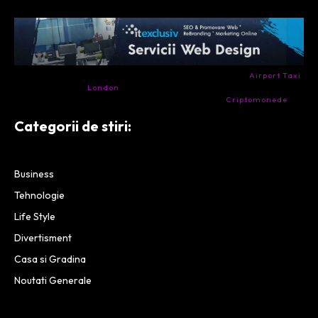
- Ai nevoie de transport aeroport in Anglia? Încearcă
Airport Taxi
London
. Calitate la prețul corect.
- Companie specializata in tranzactionarea de
Criptomonede
si
infrastructura blockchain.
Categorii de stiri:
Business
Tehnologie
Life Style
Divertisment
Casa si Gradina
Noutati Generale