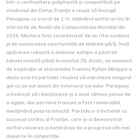
Într-o confruntare palpitantă și competitivă pe
stadionul din Doha, Franța a reușit să învingă
Paraguay cu scorul de 1-0, obținând astfel un loc în
sferturile de finală ale Campionatului Mondial din
2026. Meciul a fost caracterizat de un ritm susținut
și de numeroase oportunități de ambele părți, însă
apărarea robustă a ambelor echipe a păstrat
tabela intactă până în minutul 78. Acolo, un moment
de inspirație al atacantului francez Kylian Mbappé a
decis soarta partidei, reușind să marcheze singurul
gol cu un șut exact din interiorul careului. Paraguay
a încercat să reacționeze și a avut câteva șanse de
a egala, dar portarul francez a fost remarcabil,
menținând poarta intactă. Partida s-a încheiat cu
succesul strâns al Franței, care și-a demonstrat
astfel valoarea și hotărârea de a progresa cât mai
departe în competiție.