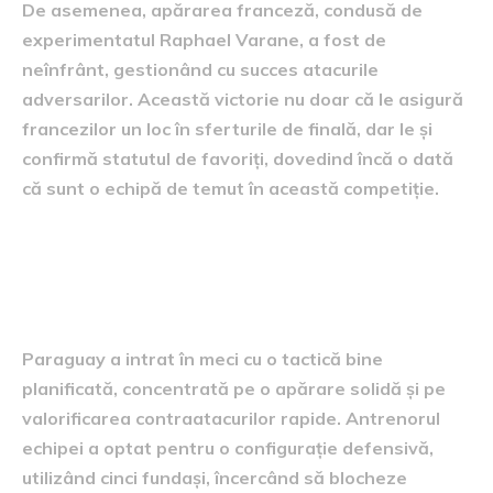
De asemenea, apărarea franceză, condusă de
experimentatul Raphael Varane, a fost de
neînfrânt, gestionând cu succes atacurile
adversarilor. Această victorie nu doar că le asigură
francezilor un loc în sferturile de finală, dar le și
confirmă statutul de favoriți, dovedind încă o dată
că sunt o echipă de temut în această competiție.
Strategiile utilizate de
Paraguay
Paraguay a intrat în meci cu o tactică bine
planificată, concentrată pe o apărare solidă și pe
valorificarea contraatacurilor rapide. Antrenorul
echipei a optat pentru o configurație defensivă,
utilizând cinci fundași, încercând să blocheze