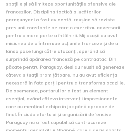
spațiile și să limiteze oportunitățile ofensive ale
francezilor. Disciplina tactică a jucătorilor
paraguayeni a fost evidentă, reușind să reziste
presiunii constante pe care o exercitau adversarii
pentru o mare parte a întâlnirii. Mijlocașii au avut
misiunea de a întrerupe acțiunile franceze și de a
lansa pase lungi către atacanți, sperând să
surprindă apărarea franceză pe contraatac. Din
păcate pentru Paraguay, deși au reușit să genereze
câteva situații promițătoare, nu au avut eficiența
necesară în fața porții pentru a transforma ocaziile.
De asemenea, portarul lor a fost un element
esențial, având câteva intervenții impresionante
care au menținut echipa în joc până aproape de
final. În ciuda efortului și organizării defensive,
Paraguay nu a fost capabil să contracareze
momentul genial al lui Mbappé, care a decis soarta