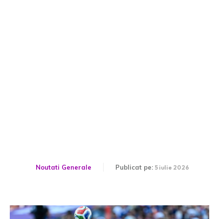
CM 2026: Franța înfruntă
Paraguay și câștigă cu 1-
0, avansând astfel în
sferturile de finală.
Noutati Generale
Publicat pe:
5 iulie 2026