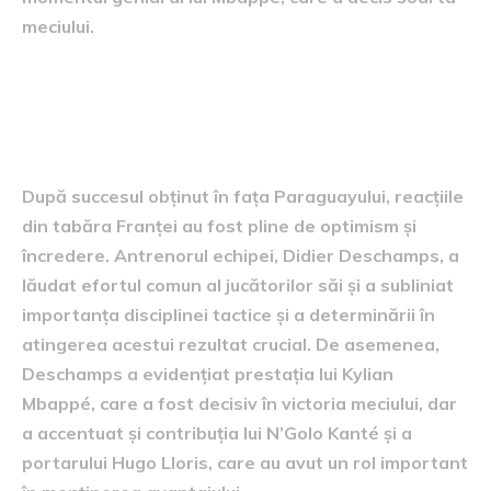
meciului.
Reacții și perspective pentru
sferturi
După succesul obținut în fața Paraguayului, reacțiile
din tabăra Franței au fost pline de optimism și
încredere. Antrenorul echipei, Didier Deschamps, a
lăudat efortul comun al jucătorilor săi și a subliniat
importanța disciplinei tactice și a determinării în
atingerea acestui rezultat crucial. De asemenea,
Deschamps a evidențiat prestația lui Kylian
Mbappé, care a fost decisiv în victoria meciului, dar
a accentuat și contribuția lui N’Golo Kanté și a
portarului Hugo Lloris, care au avut un rol important