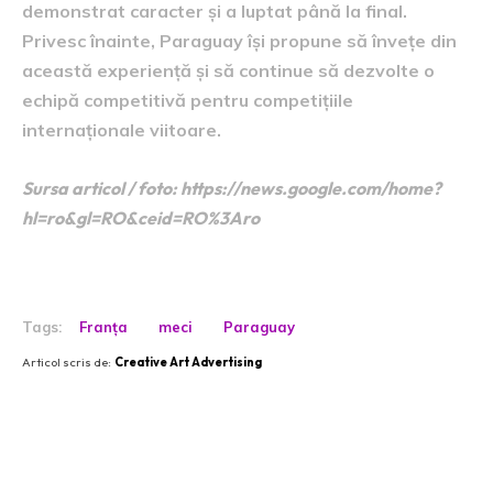
demonstrat caracter și a luptat până la final.
Privesc înainte, Paraguay își propune să învețe din
această experiență și să continue să dezvolte o
echipă competitivă pentru competițiile
internaționale viitoare.
Sursa articol / foto: https://news.google.com/home?
hl=ro&gl=RO&ceid=RO%3Aro
Tags:
Franța
meci
Paraguay
Articol scris de:
Creative Art Advertising
Postari fresh: