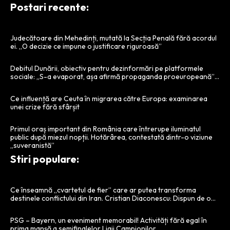
Postari recente:
Judecătoare din Mehedinți, mutată la Secția Penală fără acordul
ei. „O decizie ce impune o justificare riguroasă”
Debitul Dunării, obiectiv pentru dezinformări pe platformele
sociale: „S-a evaporat, așa afirmă propaganda proeuropeană”…
Ce influență are Ceuta în migrarea către Europa: examinarea
unei crize fără sfârșit
Primul oraș important din România care întrerupe iluminatul
public după miezul nopții. Hotărârea, contestată dintr-o viziune
„suveranistă”
Stiri populare:
Ce înseamnă „cvartetul de fier” care ar putea transforma
destinele conflictului din Iran. Cristian Diaconescu: Dispun de o…
PSG – Bayern, un eveniment memorabil! Activități fără egal în
prima manșă a semifinalelor Ligii Campionilor