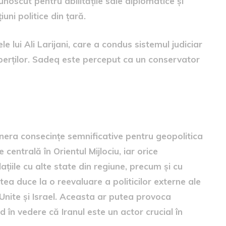
unoscut pentru abilitățile sale diplomatice și
ni politice din țară.
le lui Ali Larijani, care a condus sistemul judiciar
xperților. Sadeq este perceput ca un conservator
bării
nera consecințe semnificative pentru geopolitica
 centrală în Orientul Mijlociu, iar orice
țiile cu alte state din regiune, precum și cu
a duce la o reevaluare a politicilor externe ale
le Unite și Israel. Aceasta ar putea provoca
nd în vedere că Iranul este un actor crucial în