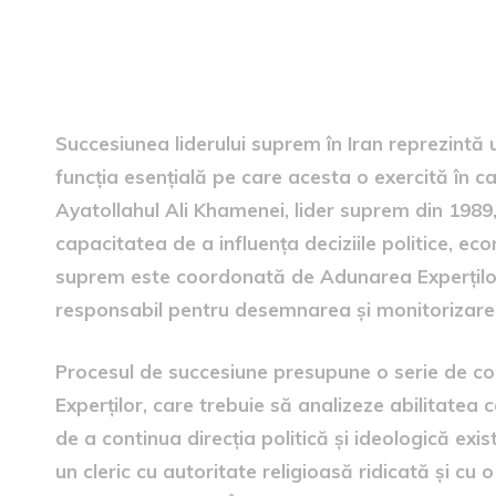
Succesiunea liderului supr
Succesiunea liderului suprem în Iran reprezintă u
funcția esențială pe care acesta o exercită în cadr
Ayatollahul Ali Khamenei, lider suprem din 1989
capacitatea de a influența deciziile politice, ec
suprem este coordonată de Adunarea Experților, 
responsabil pentru desemnarea și monitorizarea
Procesul de succesiune presupune o serie de cons
Experților, care trebuie să analizeze abilitatea c
de a continua direcția politică și ideologică exis
un cleric cu autoritate religioasă ridicată și cu o