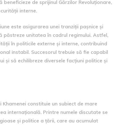
să beneficieze de sprijinul Gărzilor Revoluționare,
curității interne.
une este asigurarea unei tranziții pașnice și
să păstreze unitatea în cadrul regimului. Astfel,
ii în politicile externe și interne, contribuind
ional instabil. Succesorul trebuie să fie capabil
i și să echilibreze diversele facțiuni politice și
ori
 Ali Khamenei constituie un subiect de mare
tea internațională. Printre numele discutate se
gioase și politice a țării, care au acumulat