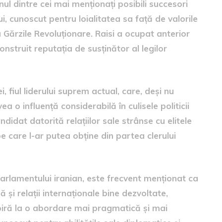
nul dintre cei mai menționați posibili succesori
ui, cunoscut pentru loialitatea sa față de valorile
cu Gărzile Revoluționare. Raisi a ocupat anterior
construit reputația de susținător al legilor
fiul liderului suprem actual, care, deși nu
ea o influență considerabilă în culisele politicii
didat datorită relațiilor sale strânse cu elitele
 pe care l-ar putea obține din partea clerului
Parlamentului iranian, este frecvent menționat ca
ă și relații internaționale bine dezvoltate,
spiră la o abordare mai pragmatică și mai