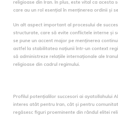
religioase din Iran. În plus, este vital ca acesta 
care au un rol esențial în menținerea ordinii și se
Un alt aspect important al procesului de succesi
structurate, care să evite conflictele interne și 
se pune un accent major pe menținerea continuităț
astfel la stabilitatea națiunii într-un context reg
să administreze relațiile internaționale ale Iranulu
religioase din cadrul regimului.
Profilul potențialilor succes
Profilul potențialilor succesori ai ayatollahului
interes atât pentru Iran, cât și pentru comunita
regăsesc figuri proeminente din rândul elitei reli