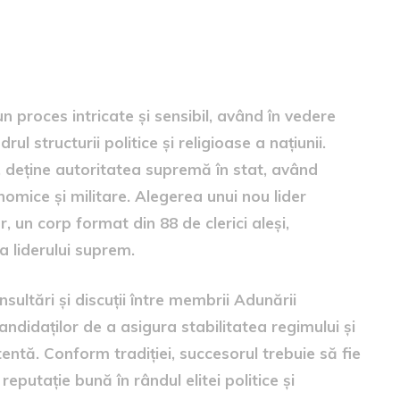
em
n proces intricate și sensibil, având în vedere
ul structurii politice și religioase a națiunii.
, deține autoritatea supremă în stat, având
onomice și militare. Alegerea unui nou lider
un corp format din 88 de clerici aleși,
 liderului suprem.
ultări și discuții între membrii Adunării
andidaților de a asigura stabilitatea regimului și
tentă. Conform tradiției, succesorul trebuie să fie
 reputație bună în rândul elitei politice și