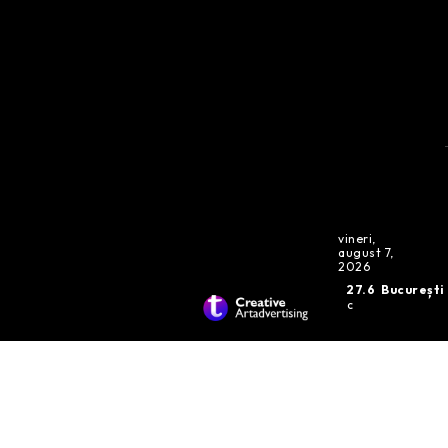
vineri,
august 7,
2026
27.6
București
C