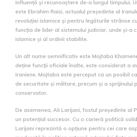
influență și recunoaștere de-a lungul timpului. U
este Ebrahim Raisi, actualul președinte al Iranul
revoluției islamice și pentru legăturile strânse 
funcția de lider al sistemului judiciar, unde și-a 
islamice și al ordinii stabilite.
Un alt nume semnificativ este Mojtaba Khamenei, 
deține funcții oficiale înalte, este considerat a av
iraniene. Mojtaba este perceput ca un posibil can
de securitate și militare, precum și a sprijinului
conservator.
De asemenea, Ali Larijani, fostul președinte al 
un potențial succesor. Cu o carieră politică solid
Larijani reprezintă o opțiune pentru cei care a