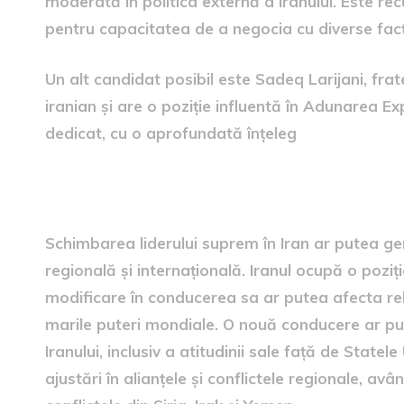
moderată în politica externă a Iranului. Este rec
pentru capacitatea de a negocia cu diverse facțiu
Un alt candidat posibil este Sadeq Larijani, frate
iranian și are o poziție influentă în Adunarea E
dedicat, cu o aprofundată înțeleg
Impactul geopolitic al schim
Schimbarea liderului suprem în Iran ar putea ge
regională și internațională. Iranul ocupă o poziție
modificare în conducerea sa ar putea afecta rela
marile puteri mondiale. O nouă conducere ar pute
Iranului, inclusiv a atitudinii sale față de State
ajustări în alianțele și conflictele regionale, avâ