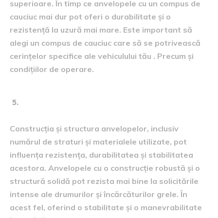
superioare. În timp ce anvelopele cu un compus de
cauciuc mai dur pot oferi o durabilitate și o
rezistență la uzură mai mare. Este important să
alegi un compus de cauciuc care să se potrivească
cerințelor specifice ale vehiculului tău . Precum și
condițiilor de operare.
Construcția și structura:
Construcția și structura anvelopelor, inclusiv
numărul de straturi și materialele utilizate, pot
influența rezistența, durabilitatea și stabilitatea
acestora. Anvelopele cu o construcție robustă și o
structură solidă pot rezista mai bine la solicitările
intense ale drumurilor și încărcăturilor grele. În
acest fel, oferind o stabilitate și o manevrabilitate