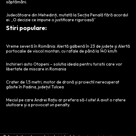
săptămâni.
Judecătoare din Mehedinți, mutată la Secția Penală fără acordul
ei. „O decizie ce impune o justificare riguroasă”
Stiri populare:
Vreme severă în România: Alertă galbenă în 23 de județe și Alertă
portocalie de viscol montan, cu rafale de până la 140 km/h
Inchirieri auto Otopeni – solutia ideala pentru turistii care vor
libertate de miscare in Romania
Crater de 1,5 metri, motor de dronă și proiectil nerecuperat
găsite în Padina, județul Tulcea
Meciul pe care Andrei Rațiu ar prefera să-l uite! A avut o ratere
uluitoare și a provocat un penalty.