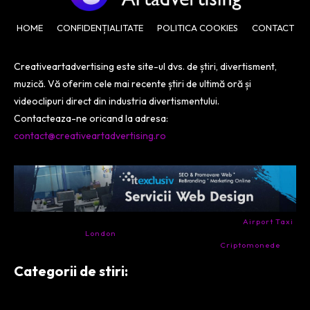
HOME
CONFIDENȚIALITATE
POLITICA COOKIES
CONTACT
Creativeartadvertising este site-ul dvs. de știri, divertisment,
muzică. Vă oferim cele mai recente știri de ultimă oră și
videoclipuri direct din industria divertismentului.
Contacteaza-ne oricand la adresa:
contact@creativeartadvertising.ro
- Ai nevoie de transport aeroport in Anglia? Încearcă
Airport Taxi
London
. Calitate la prețul corect.
- Companie specializata in tranzactionarea de
Criptomonede
si
infrastructura blockchain.
Categorii de stiri: