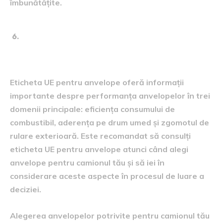
îmbunătățite.
Eticheta UE pentru
anvelope:
Eticheta UE pentru anvelope oferă informații
importante despre performanța anvelopelor în trei
domenii principale: eficiența consumului de
combustibil, aderența pe drum umed și zgomotul de
rulare exterioară. Este recomandat să consulți
eticheta UE pentru anvelope atunci când alegi
anvelope pentru camionul tău și să iei în
considerare aceste aspecte în procesul de luare a
deciziei.
Alegerea anvelopelor potrivite pentru camionul tău