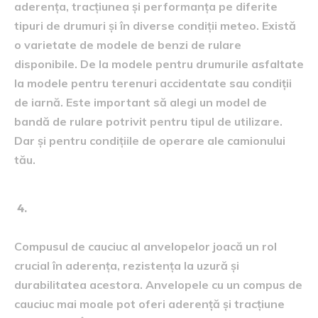
aderența, tracțiunea și performanța pe diferite
tipuri de drumuri și în diverse condiții meteo. Există
o varietate de modele de benzi de rulare
disponibile. De la modele pentru drumurile asfaltate
la modele pentru terenuri accidentate sau condiții
de iarnă. Este important să alegi un model de
bandă de rulare potrivit pentru tipul de utilizare.
Dar și pentru condițiile de operare ale camionului
tău.
Compusul de cauciuc:
Compusul de cauciuc al anvelopelor joacă un rol
crucial în aderența, rezistența la uzură și
durabilitatea acestora. Anvelopele cu un compus de
cauciuc mai moale pot oferi aderență și tracțiune