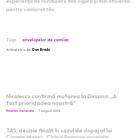
experiență de conducere mai sigură și mai eficientă
pentru camionul tău.
Tags:
anvelopelor de camion
Articol scris de:
Dan Bradu
Postari fresh:
Nicolescu confirmă mutarea la Dinamo: „A
fost prioridadea noastră”
Noutati Generale
7 august 2026
TAS, decizie finală în cazul de dopaj al lui
Cosmin Matei: „Clubul Sepsi va accepta