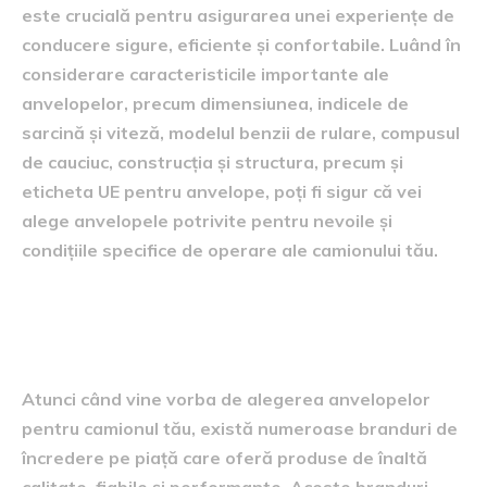
este crucială pentru asigurarea unei experiențe de
conducere sigure, eficiente și confortabile. Luând în
considerare caracteristicile importante ale
anvelopelor, precum dimensiunea, indicele de
sarcină și viteză, modelul benzii de rulare, compusul
de cauciuc, construcția și structura, precum și
eticheta UE pentru anvelope, poți fi sigur că vei
alege anvelopele potrivite pentru nevoile și
condițiile specifice de operare ale camionului tău.
Branduri cunoscute de anvelope
pentru camion
Atunci când vine vorba de alegerea anvelopelor
pentru camionul tău, există numeroase branduri de
încredere pe piață care oferă produse de înaltă