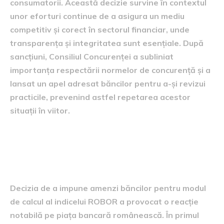
consumatorii. Această decizie survine în contextul
unor eforturi continue de a asigura un mediu
competitiv și corect în sectorul financiar, unde
transparența și integritatea sunt esențiale. După
sancțiuni, Consiliul Concurenței a subliniat
importanța respectării normelor de concurență și a
lansat un apel adresat băncilor pentru a-și revizui
practicile, prevenind astfel repetarea acestor
situații în viitor.
Consecințele asupra pieței
bancare
Decizia de a impune amenzi băncilor pentru modul
de calcul al indicelui ROBOR a provocat o reacție
notabilă pe piața bancară românească. În primul