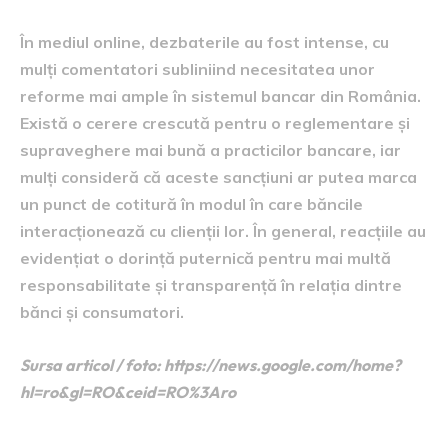
În mediul online, dezbaterile au fost intense, cu
mulți comentatori subliniind necesitatea unor
reforme mai ample în sistemul bancar din România.
Există o cerere crescută pentru o reglementare și
supraveghere mai bună a practicilor bancare, iar
mulți consideră că aceste sancțiuni ar putea marca
un punct de cotitură în modul în care băncile
interacționează cu clienții lor. În general, reacțiile au
evidențiat o dorință puternică pentru mai multă
responsabilitate și transparență în relația dintre
bănci și consumatori.
Sursa articol / foto: https://news.google.com/home?
hl=ro&gl=RO&ceid=RO%3Aro