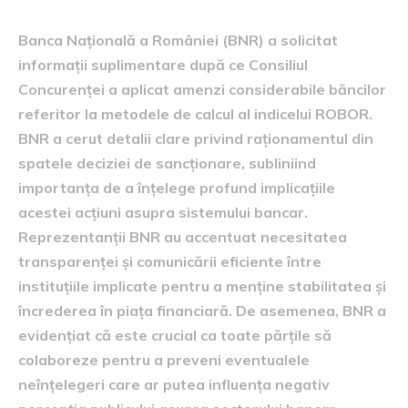
Banca Națională a României (BNR) a solicitat
informații suplimentare după ce Consiliul
Concurenței a aplicat amenzi considerabile băncilor
referitor la metodele de calcul al indicelui ROBOR.
BNR a cerut detalii clare privind raționamentul din
spatele deciziei de sancționare, subliniind
importanța de a înțelege profund implicațiile
acestei acțiuni asupra sistemului bancar.
Reprezentanții BNR au accentuat necesitatea
transparenței și comunicării eficiente între
instituțiile implicate pentru a menține stabilitatea și
încrederea în piața financiară. De asemenea, BNR a
evidențiat că este crucial ca toate părțile să
colaboreze pentru a preveni eventualele
neînțelegeri care ar putea influența negativ