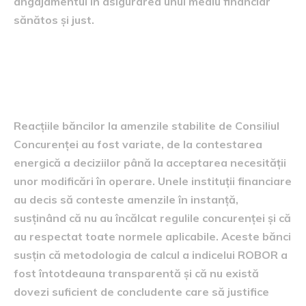
angajamentul în asigurarea unui mediu financiar
sănătos și just.
Reacțiile băncilor și ale
consumatorilor
Reacțiile băncilor la amenzile stabilite de Consiliul
Concurenței au fost variate, de la contestarea
energică a deciziilor până la acceptarea necesității
unor modificări în operare. Unele instituții financiare
au decis să conteste amenzile în instanță,
susținând că nu au încălcat regulile concurenței și că
au respectat toate normele aplicabile. Aceste bănci
susțin că metodologia de calcul a indicelui ROBOR a
fost întotdeauna transparentă și că nu există
dovezi suficient de concludente care să justifice