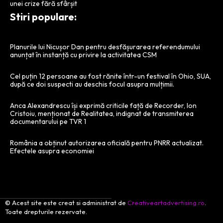
unei crize fără sfârșit
Stiri populare:
Planurile lui Nicușor Dan pentru desfășurarea referendumului
anunțat în instanță cu privire la activitatea CSM
Cel puțin 12 persoane au fost rănite într-un festival în Ohio, SUA,
după ce doi suspecti au deschis focul asupra mulțimii.
Anca Alexandrescu își exprimă criticile față de Recorder, Ion
Cristoiu, menționat de Realitatea, indignat de transmiterea
documentarului pe TVR 1
România a obținut autorizarea oficială pentru PNRR actualizat.
Efectele asupra economiei
© Acest site este creat si administrat de
Creativeartadvertising.ro
.
Toate drepturile rezervate.