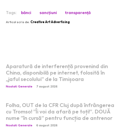
Tags:
bănci
sancțiuni
transparență
Articol scris de:
Creative Art Advertising
Postari fresh:
Aparatură de interferență provenind din
China, disponibilă pe internet, folosită în
„jaful secolului” de la Timișoara
Noutati Generale
7 august 2026
Folha, OUT de la CFR Cluj după înfrângerea
cu Tromso! ”Îi voi da afară pe toți!”. DOUĂ
nume ”în cursă” pentru funcția de antrenor
Noutati Generale
6 august 2026