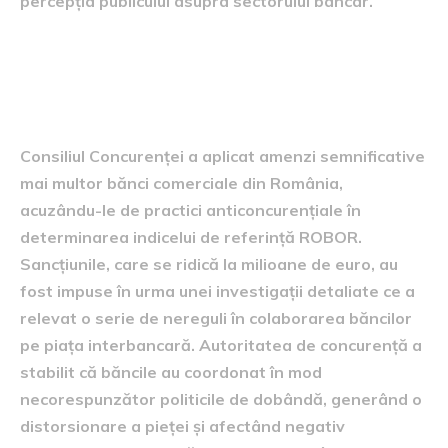
percepția publicului asupra sectorului bancar.
Amenda dispusă de Consiliul
Concurenței
Consiliul Concurenței a aplicat amenzi semnificative
mai multor bănci comerciale din România,
acuzându-le de practici anticoncurențiale în
determinarea indicelui de referință ROBOR.
Sancțiunile, care se ridică la milioane de euro, au
fost impuse în urma unei investigații detaliate ce a
relevat o serie de nereguli în colaborarea băncilor
pe piața interbancară. Autoritatea de concurență a
stabilit că băncile au coordonat în mod
necorespunzător politicile de dobândă, generând o
distorsionare a pieței și afectând negativ