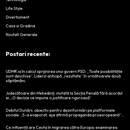
Life Style
Divertisment
Casa si Gradina
Noutati Generale
Postari recente:
UDMR ia în calcul sprijinirea unui guvern PSD: „Toate posibilitățile
sunt deschise”. Liderul anticipă „rezultate” în următoarele două
săptămâni.
Judecătoare din Mehedinți, mutată la Secția Penală fără acordul
ei. „O decizie ce impune o justificare riguroasă”
Debitul Dunării, obiectiv pentru dezinformări pe platformele
sociale: „S-a evaporat, așa afirmă propaganda proeuropeană”…
Ce influență are Ceuta în migrarea către Europa: examinarea