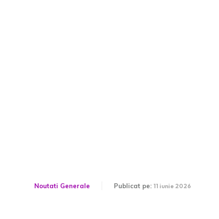
BNR cere lămuriri după
sancțiunile date băncilor
de către Consiliul
Concurenței în legătură cu
ROBOR: „Ce ar fi…”
Noutati Generale
Publicat pe:
11 iunie 2026