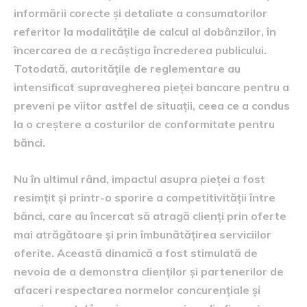
informării corecte și detaliate a consumatorilor
referitor la modalitățile de calcul al dobânzilor, în
încercarea de a recâștiga încrederea publicului.
Totodată, autoritățile de reglementare au
intensificat supravegherea pieței bancare pentru a
preveni pe viitor astfel de situații, ceea ce a condus
la o creștere a costurilor de conformitate pentru
bănci.
Nu în ultimul rând, impactul asupra pieței a fost
resimțit și printr-o sporire a competitivității între
bănci, care au încercat să atragă clienți prin oferte
mai atrăgătoare și prin îmbunătățirea serviciilor
oferite. Această dinamică a fost stimulată de
nevoia de a demonstra clienților și partenerilor de
afaceri respectarea normelor concurențiale și