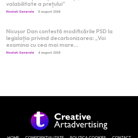
valabilitate a prețului”
Noutati Generale
5 august 2026
Nicușor Dan contestă modificările PSD la
legislația privind decarbonizarea: „Voi
examina cu cea mai mare…
Noutati Generale
4 august 2026
HOME
CONFIDENȚIALITATE
POLITICA COOKIES
CONTACT