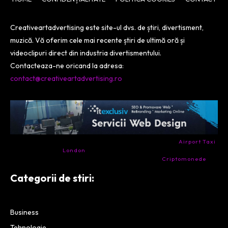
Creativeartadvertising este site-ul dvs. de știri, divertisment,
muzică. Vă oferim cele mai recente știri de ultimă oră și
videoclipuri direct din industria divertismentului.
Contacteaza-ne oricand la adresa:
contact@creativeartadvertising.ro
- Ai nevoie de transport aeroport in Anglia? Încearcă
Airport Taxi
London
. Calitate la prețul corect.
- Companie specializata in tranzactionarea de
Criptomonede
si
infrastructura blockchain.
Categorii de stiri:
Business
Tehnologie