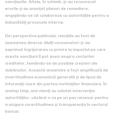
sancțiunile. Altele, în schimb, și-au recunoscut
erorile și au anunțat planuri de remediere,
angajându-se să colaboreze cu autoritățile pentru a
îmbunătăți procesele interne.
Din perspectiva publicului, reacțiile au fost de
asemenea diverse. Mulți consumatori și-au
exprimat îngrijorarea cu privire la impactul pe care
aceste sancțiuni îl pot avea asupra costurilor
creditelor, temându-se de posibile creșteri ale
dobânzilor. Această anxietate a fost amplificată de
incertitudinea economică generală și de lipsa de
informații clare din partea instituțiilor financiare. În
același timp, unii clienți au salutat intervenția
autorităților, văzând-o ca pe un pas necesar pentru
a asigura corectitudinea și transparența în sectorul
bancar.