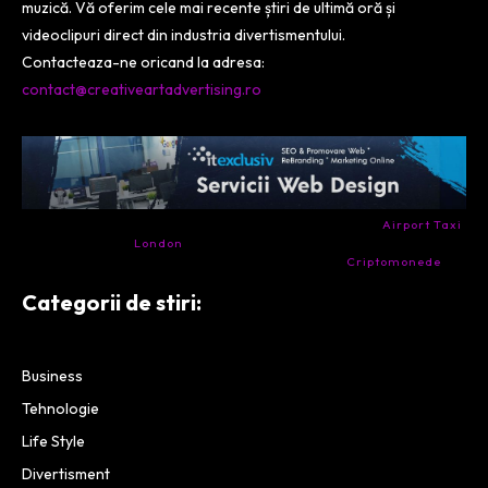
muzică. Vă oferim cele mai recente știri de ultimă oră și
videoclipuri direct din industria divertismentului.
Contacteaza-ne oricand la adresa:
contact@creativeartadvertising.ro
- Ai nevoie de transport aeroport in Anglia? Încearcă
Airport Taxi
London
. Calitate la prețul corect.
- Companie specializata in tranzactionarea de
Criptomonede
si
infrastructura blockchain.
Categorii de stiri:
Business
Tehnologie
Life Style
Divertisment