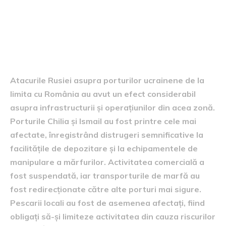
Consecințele atacurilor
asupra porturilor
Atacurile Rusiei asupra porturilor ucrainene de la
limita cu România au avut un efect considerabil
asupra infrastructurii și operațiunilor din acea zonă.
Porturile Chilia și Ismail au fost printre cele mai
afectate, înregistrând distrugeri semnificative la
facilitățile de depozitare și la echipamentele de
manipulare a mărfurilor. Activitatea comercială a
fost suspendată, iar transporturile de marfă au
fost redirecționate către alte porturi mai sigure.
Pescarii locali au fost de asemenea afectați, fiind
obligați să-și limiteze activitatea din cauza riscurilor