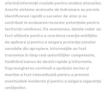
oferind informații cruciale pentru analiza atacurilor.
Aceste sisteme avansate de îndrumare au permis
identificarea rapidă a surselor de atac și au
contribuit la evaluarea riscurilor potențiale pentru
teritoriul românesc. De asemenea, datele radar au
fost utilizate pentru a coordona reacția unităților
de apărare și pentru a asigura protecția zonelor
sensibile din apropiere. Informațiile au fost
transmise în timp real autorităților competente,
facilitând luarea de decizii rapide și informate.
Supravegherea continuă a spațiului aerian și
maritim a fost intensificată pentru a preveni
eventualele incidente și pentru a asigura siguranța
cetățenilor.
mesaje de alertă RO-Alert