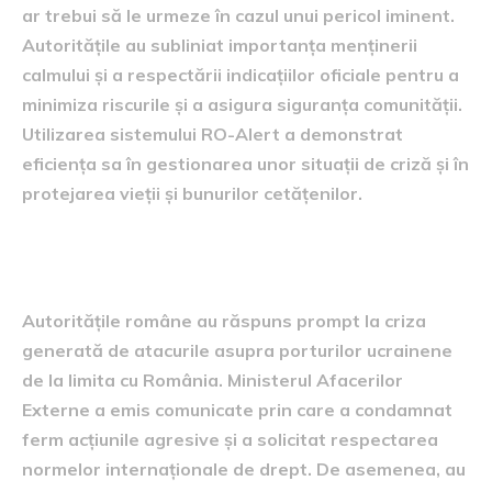
ar trebui să le urmeze în cazul unui pericol iminent.
Autoritățile au subliniat importanța menținerii
calmului și a respectării indicațiilor oficiale pentru a
minimiza riscurile și a asigura siguranța comunității.
Utilizarea sistemului RO-Alert a demonstrat
eficiența sa în gestionarea unor situații de criză și în
protejarea vieții și bunurilor cetățenilor.
reacția autorităților române
Autoritățile române au răspuns prompt la criza
generată de atacurile asupra porturilor ucrainene
de la limita cu România. Ministerul Afacerilor
Externe a emis comunicate prin care a condamnat
ferm acțiunile agresive și a solicitat respectarea
normelor internaționale de drept. De asemenea, au