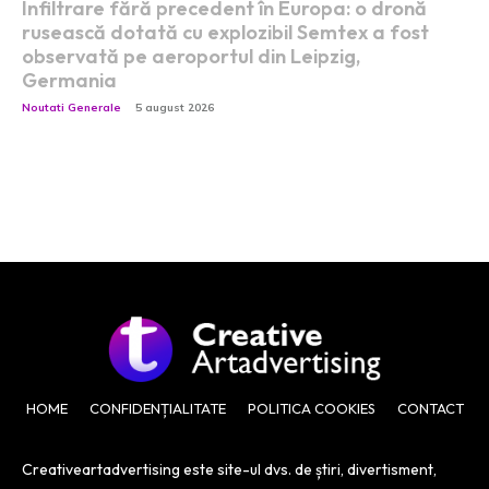
Infiltrare fără precedent în Europa: o dronă
rusească dotată cu explozibil Semtex a fost
observată pe aeroportul din Leipzig,
Germania
Noutati Generale
5 august 2026
HOME
CONFIDENȚIALITATE
POLITICA COOKIES
CONTACT
Creativeartadvertising este site-ul dvs. de știri, divertisment,