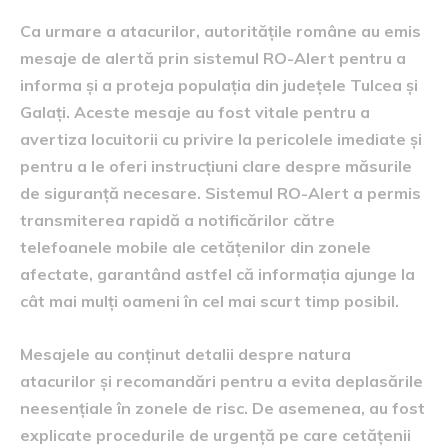
Ca urmare a atacurilor, autoritățile române au emis
mesaje de alertă prin sistemul RO-Alert pentru a
informa și a proteja populația din județele Tulcea și
Galați. Aceste mesaje au fost vitale pentru a
avertiza locuitorii cu privire la pericolele imediate și
pentru a le oferi instrucțiuni clare despre măsurile
de siguranță necesare. Sistemul RO-Alert a permis
transmiterea rapidă a notificărilor către
telefoanele mobile ale cetățenilor din zonele
afectate, garantând astfel că informația ajunge la
cât mai mulți oameni în cel mai scurt timp posibil.
Mesajele au conținut detalii despre natura
atacurilor și recomandări pentru a evita deplasările
neesențiale în zonele de risc. De asemenea, au fost
explicate procedurile de urgență pe care cetățenii