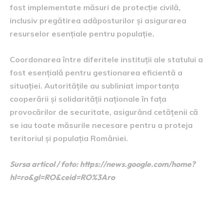
fost implementate măsuri de protecție civilă,
inclusiv pregătirea adăposturilor și asigurarea
resurselor esențiale pentru populație.
Coordonarea între diferitele instituții ale statului a
fost esențială pentru gestionarea eficientă a
situației. Autoritățile au subliniat importanța
cooperării și solidarității naționale în fața
provocărilor de securitate, asigurând cetățenii că
se iau toate măsurile necesare pentru a proteja
teritoriul și populația României.
Sursa articol / foto: https://news.google.com/home?
hl=ro&gl=RO&ceid=RO%3Aro