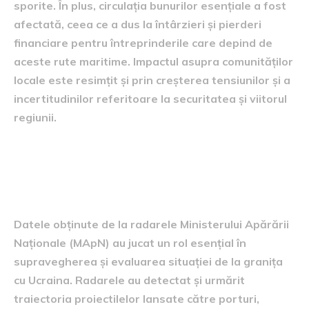
sporite. În plus, circulația bunurilor esențiale a fost
afectată, ceea ce a dus la întârzieri și pierderi
financiare pentru întreprinderile care depind de
aceste rute maritime. Impactul asupra comunităților
locale este resimțit și prin creșterea tensiunilor și a
incertitudinilor referitoare la securitatea și viitorul
regiunii.
informații de la radarele
MApN
Datele obținute de la radarele Ministerului Apărării
Naționale (MApN) au jucat un rol esențial în
supravegherea și evaluarea situației de la granița
cu Ucraina. Radarele au detectat și urmărit
traiectoria proiectilelor lansate către porturi,