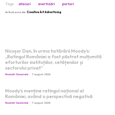
Tags:
atacuri
avertizări
porturi
Articol scris de:
Creative Art Advertising
Postari fresh:
Nicușor Dan, în urma hotărârii Moody’s:
„Ratingul României a fost păstrat mulțumită
eforturilor instituțiilor, cetățenilor și
sectorului privat”
Noutati Generale
7 august 2026
Moody’s menține ratingul național al
României, având o perspectivă negativă
Noutati Generale
7 august 2026